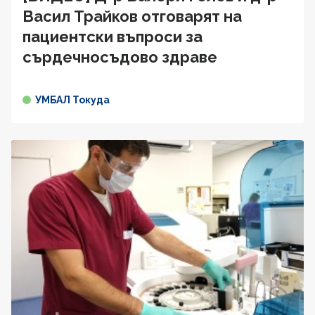
Васил Трайков отговарят на
пациентски въпроси за
сърдечносъдово здравe
УМБАЛ Токуда