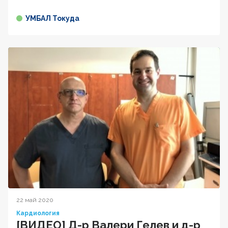
УМБАЛ Токуда
22 май 2020
Кардиология
[ВИДЕО] Д-р Валери Гелев и д-р