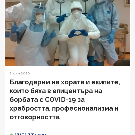
2 юни 2020
Благодарим на хората и екипите,
които бяха в епицентъра на
борбата с COVID-19 за
храбростта, професионализма и
отговорността