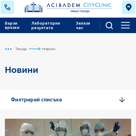
Бързи
Лабораторни
Запази
връзки
резултати
час
Men
Токуда
Новини
Начало
Новини
Филтрирай списъка