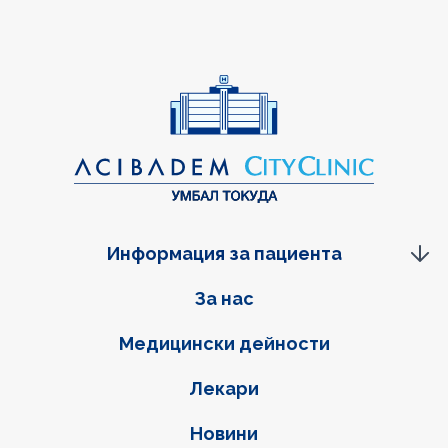
Информация за пациента
Фуутер навигация
За нас
Медицински дейности
Лекари
Новини