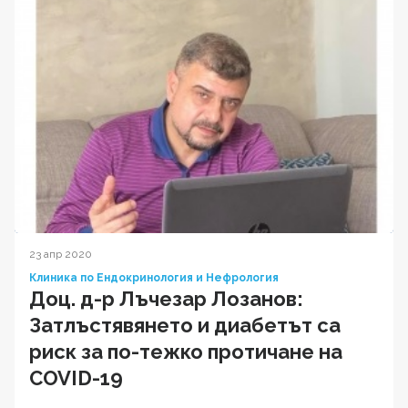
23 апр 2020
Клиника по Ендокринология и Нефрология
Доц. д-р Лъчезар Лозанов:
Затлъстявянето и диабетът са
риск за по-тежко протичане на
COVID-19