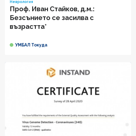
Неврология
Проф. Иван Cтaйкoв, д.м.:
Безсънието се засилва с
възрастта*
УМБАЛ Токуда