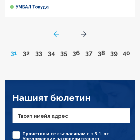
УМБАЛ Токуда
GoToPreviousPage
Go to next page
Page
Go to page
Go to page
Go to page
Go to page
Go to page
Go to page
Go to page
Go to pa
Go to
31
32
33
34
35
36
37
38
39
40
Нашият бюлетин
Твоят имейл адрес
Прочетох и се съгласявам с т.3.1. от
Уведомление за поверителност