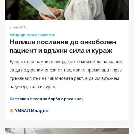
1 фев 2024
Медицинска онкология
Напиши послание до онкоболен
пациент и вдъхни сила и кураж
Едно от най-важните неща, които можем да направим,
за да подкрепим онези от нас, които преминават през
трънливия път на "диагнозата рак", е да им вдъхнем
надежда, сила и кураж
Световен месец за борба с рака 2024
УМБАЛ Младост