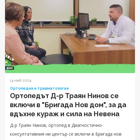
14 май 2024
Ортопедия и травматология
Ортопедът Д-р Траян Нинов се
включи в "Бригада Нов дом", за да
вдъхне кураж и сила на Невена
Д-р Траян Нинов, ортопед в Диагностично-
консултативния ни център се включи в Бригада нов