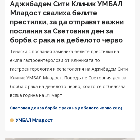
Аджибадем Сити Клиник УМБАЛ
Младост свалиха белите
престилки, за да отправят важни
послания за Световния ден за
борба с рака на дебелото черво
Тениски с послания замениха белите престилки на
екипа гастроентеролози от Клиниката по
гастроентерология и хепатология на Аджибадем Сити
Клиник УМБАЛ Младост. Поводът е Световния ден за
борба с рака на дебелото черво, който се отбелязва
всяка година на 31 март
Световен ден за борба с рака на дебелото черво 2024
УМБАЛ Младост