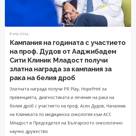
8 апр 2024
Кампания на годината с участието
на проф. Дудов от Ааджибадем
Сити Клиник Младост получи
златна награда за кампания за
рака на белия дроб
Златната награда получи PR Play, HopePrint за
превенцията, диагностиката и лечение на рака на
белия дроб с участието на проф. Асен Дудов, Началник
на Клиниката по медицинска онкология към АСС
Младост и Председател на Българското онкологично
научно дружество