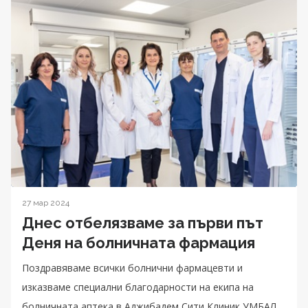
27 мар 2024
Днес отбелязваме за първи път
Деня на болничната фармация
Поздравяваме всички болнични фармацевти и
изказваме специални благодарности на екипа на
болничната аптека в Аджибадем Сити Клиник УМБАЛ