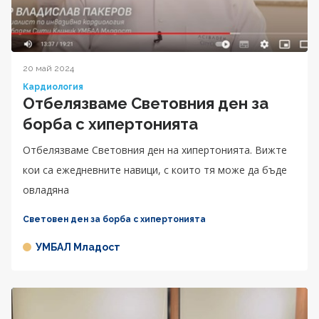
20 май 2024
Кардиология
Отбелязваме Световния ден за
борба с хипертониятa
Отбелязваме Световния ден на хипертонията. Вижте
кои са ежедневните навици, с които тя може да бъде
овладяна
Световен ден за борба с хипертонията
УМБАЛ Младост