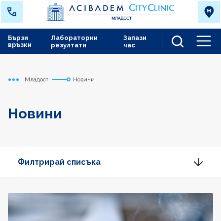
Бързи
Лабораторни
Запази
връзки
резултати
час
Men
Младост
Новини
Начало
Новини
Филтрирай списъка