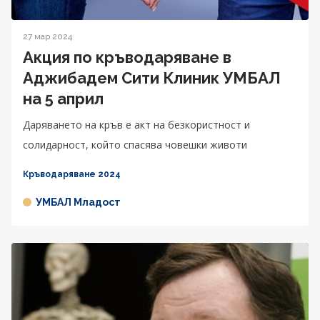
27 мар 2024
Акция по кръводаряване в
Аджибадем Сити Клиник УМБАЛ
на 5 април
Даряването на кръв е акт на безкористност и
солидарност, който спасява човешки животи
Кръводаряване 2024
УМБАЛ Младост