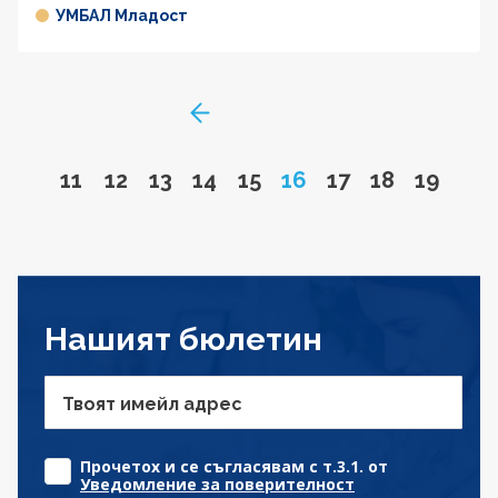
УМБАЛ Младост
GoToPreviousPage
Go to page
Go to page
Go to page
Go to page
Go to page
Page
Go to page
Go to page
Go to 
11
12
13
14
15
16
17
18
19
Нашият бюлетин
Твоят имейл адрес
Прочетох и се съгласявам с т.3.1. от
Уведомление за поверителност