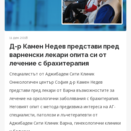
11 дек 2018
Д-р Камен Недев представи пред
варненски лекари опита си от
лечение с брахитерапия
Специалистът от Аджибадем Сити Клиник
Оннкологичен център София д-р Камен Недев
представи пред лекари от Варна възможностите за
лечение на оркологични заболявания с брахитерапия.
Неговият опит с метода предизвика интереса на АГ-
специалисти, патолози и лъчетерапевти от
Аджибадем Сити Клиник Варна, гинекологични клиники