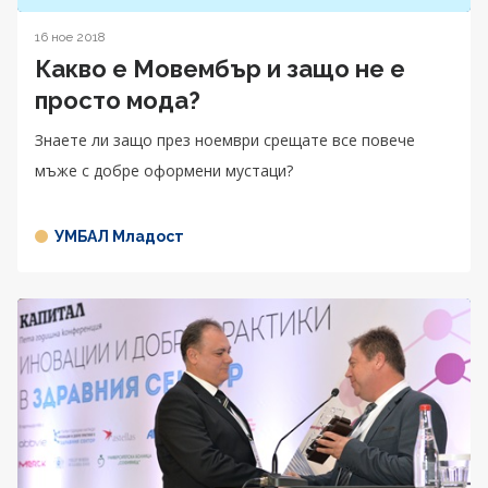
16 ное 2018
Какво е Мовембър и защо не е
просто мода?
Знаете ли защо през ноември срещате все повече
мъже с добре оформени мустаци?
УМБАЛ Младост