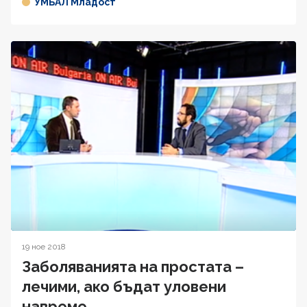
УМБАЛ Младост
19 ное 2018
Заболяванията на простата –
лечими, ако бъдат уловени
навреме