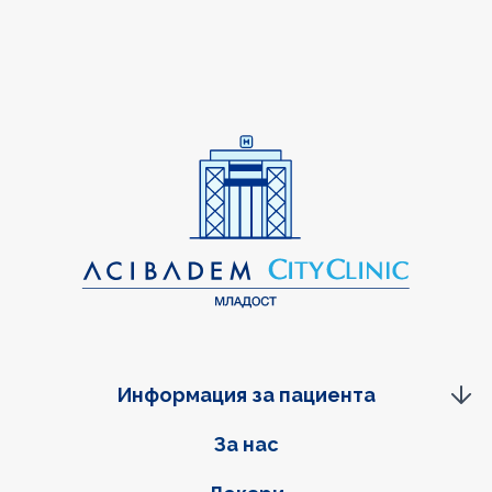
Информация за пациента
Фуутер навигация
За нас