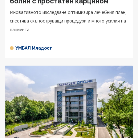
болни с простатен карцином
Иновативното изследване оптимизира лечебния план,
спестява скъпоструващи процедури и много усилия на
пациента
УМБАЛ Младост