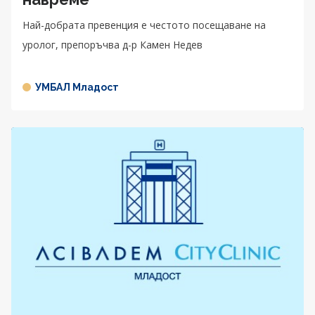
Най-добрата превенция е честото посещаване на
уролог, препоръчва д-р Камен Недев
УМБАЛ Младост