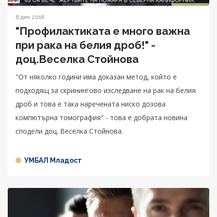
6 дек 2018
"Профилактиката е много важна
при рака на белия дроб!" -
доц.Веселка Стойнова
"От няколко години има доказан метод, който е
подходящ за скринингово изследване на рак на белия
дроб и това е така наречената ниско дозова
компютърна томография" - това е добрата новина
сподели доц. Веселка Стойнова.
УМБАЛ Младост