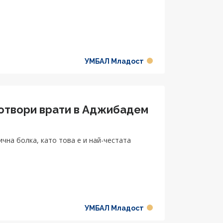
УМБАЛ Младост
 отвори врати в Аджибадем
ична болка, като това е и най-честата
УМБАЛ Младост