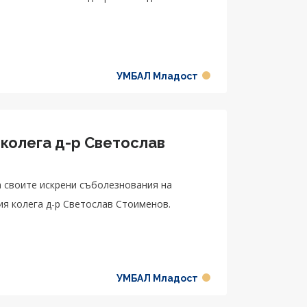
УМБАЛ Младост
 колега д-р Светослав
 своите искрени съболезнования на
ия колега д-р Светослав Стоименов.
УМБАЛ Младост