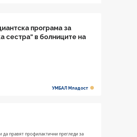
диантска програма за
 болниците на
УМБАЛ Младост
и да правят профилактични прегледи за