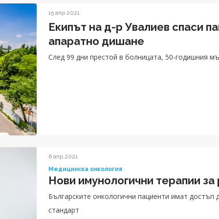
15 апр 2021
Екипът на д-р Увалиев спаси п
апаратно дишане
След 99 дни престой в болницата, 50-годишния мъ
6 апр 2021
Медицинска онкология
Нови имунологични терапии за 
Българските онкологични пациенти имат достъп 
стандарт