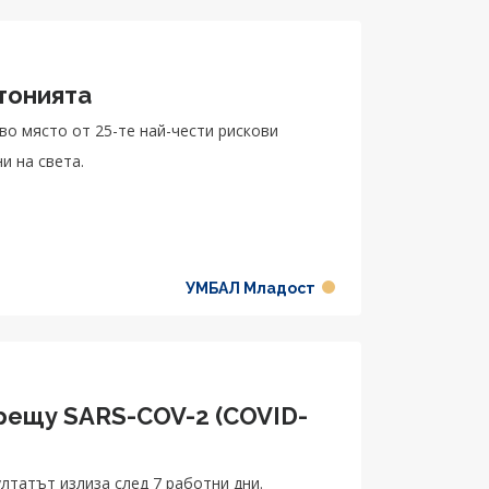
тонията
во място от 25-те най-чести рискови
и на света.
УМБАЛ Младост
срещу SARS-COV-2 (COVID-
лтатът излиза след 7 работни дни.