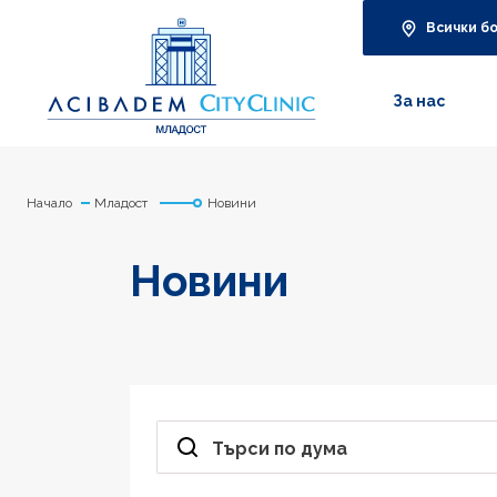
Всички б
За нас
Начало
Младост
Новини
Новини
Търси по дума