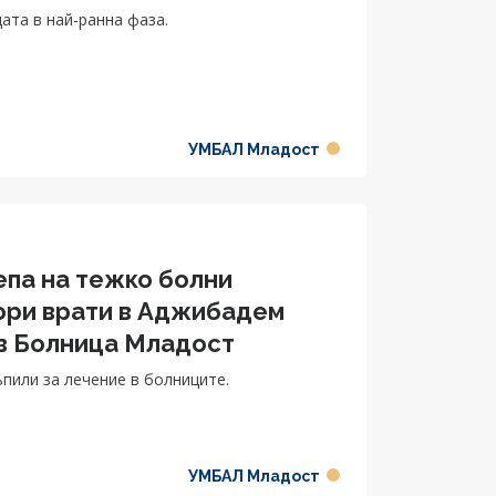
ата в най-ранна фаза.
УМБАЛ Младост
епа на тежко болни
вори врати в Аджибадем
 в Болница Младост
пили за лечение в болниците.
УМБАЛ Младост