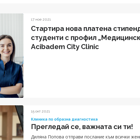
17 ное 2021
Стартира нова платена стипен
студенти с профил „Медицинска сестра“ в
Acibadem City Clinic
15 окт 2021
Клиника по образна диагностика
Прегледай се, важната си ти!
Диляна Попова отправи послание към всички жен