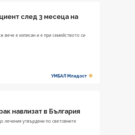
ациент след 3 месеца на
ж вече е изписан и е при семейството си
УМБАЛ Младост
рак навлизат в България
до лечения утвърдени по световните