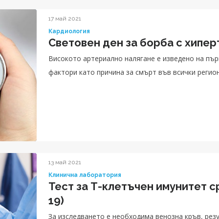
17 май 2021
Кардиология
Световен ден за борба с хипер
Високото артериално налягане е изведено на пър
фактори като причина за смърт във всички регион
13 май 2021
Клинична лаборатория
Тест за Т-клетъчен имунитет 
19)
За изследването е необходима венозна кръв, резу