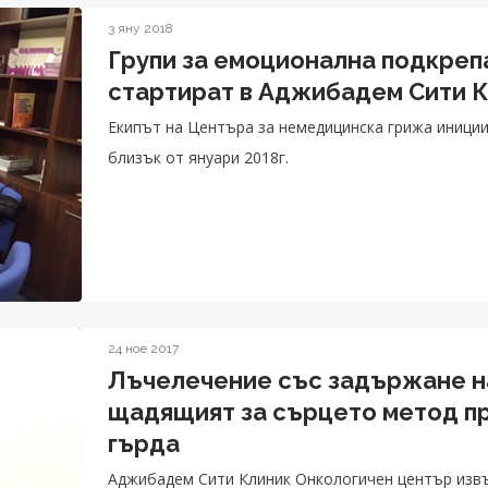
3 яну 2018
Групи за емоционална подкрепа
стартират в Аджибадем Сити К
Екипът на Центъра за немедицинска грижа иниции
близък от януари 2018г.
24 ное 2017
Лъчелечение със задържане н
щадящият за сърцето метод при
гърда
Аджибадем Сити Клиник Онкологичен център изв