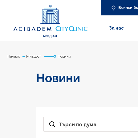
Всички б
За нас
Начало
Младост
Новини
Новини
Търси по дума