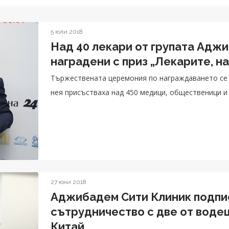
5 юли 2018
Над 40 лекари от групата Адж
наградени с приз „Лекарите, на
Тържествената церемония по награждаването се п
нея присъстваха над 450 медици, общественици и
27 юни 2018
Аджибадем Сити Клиник подпи
сътрудничество с две от воде
Китай