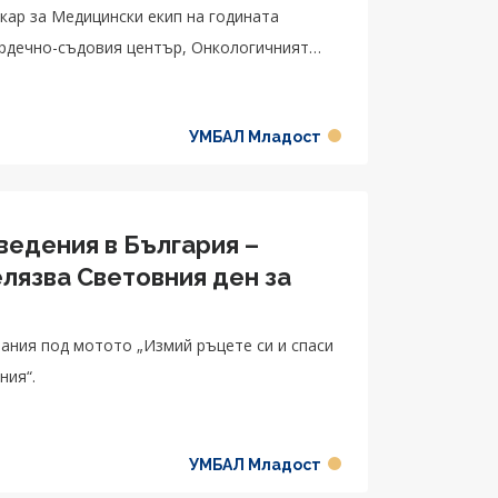
кар за Медицински екип на годината
довия център, Онкологичният
нвестиции в психосоциалната подкрепа.
УМБАЛ Младост
ведения в България –
лязва Световния ден за
ания под мотото „Измий ръцете си и спаси
ния“.
УМБАЛ Младост