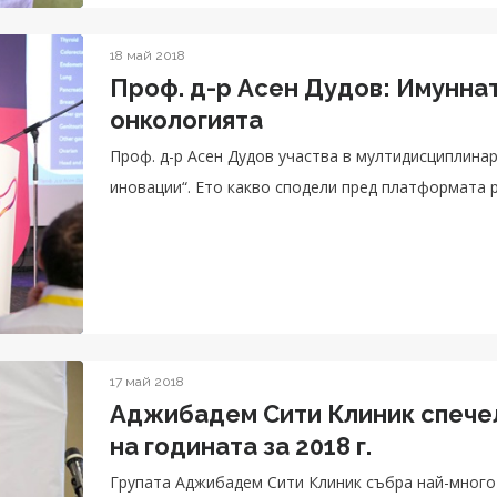
18 май 2018
Проф. д-р Асен Дудов: Имуннат
онкологията
Проф. д-р Асен Дудов участва в мултидисциплина
иновации“. Ето какво сподели пред платформата pu
17 май 2018
Аджибадем Сити Клиник спечел
на годината за 2018 г.
Групата Аджибадем Сити Клиник събра най-много