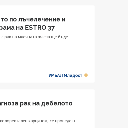
ето по лъчелечение и
рама на ESTRO 37
 с рак на млечната жлеза ще бъде
УМБАЛ Младост
агноза рак на дебелото
тален карцином, се проведе в