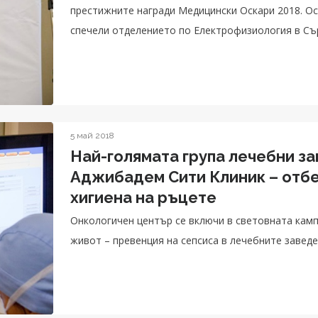
престижните награди Медицински Оскари 2018. Ос
спечели отделението по Електрофизиология в Сърдечно-съ
център беше отличен със специална награда за И
5 май 2018
Най-голямата група лечебни за
Аджибадем Сити Клиник – отбе
хигиена на ръцете
Онкологичен център се включи в световната камп
живот – превенция на сепсиса в лечебните заведе