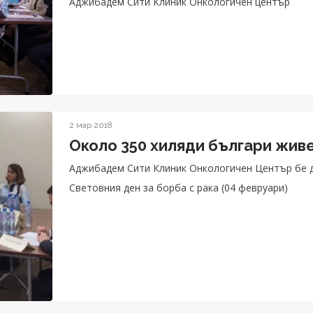
Аджибадем Сити Клиник Онкологичен център
2 мар 2018
Около 350 хиляди българи живе
Аджибадем Сити Клиник Онкологичен Център бе д
Световния ден за борба с рака (04 февруари)