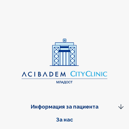
Информация за пациента
Фуутер навигация
За нас