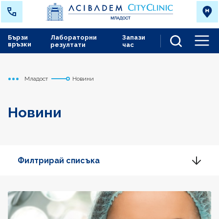
Бързи
Лабораторни
Запази
връзки
резултати
час
Men
Младост
Новини
Начало
Новини
Филтрирай списъка