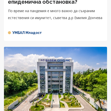
епидемична обстановка?
По време на пандемия е много важно да съхраним
естествения си имунитет, съветва д-р Емилия Дончева
УМБАЛ Младост