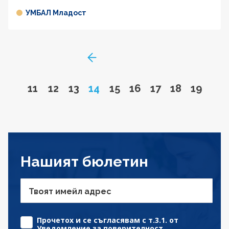
УМБАЛ Младост
GoToPreviousPage
Go to page
Go to page
Go to page
Page
Go to page
Go to page
Go to page
Go to page
Go to 
11
12
13
14
15
16
17
18
19
Нашият бюлетин
Твоят имейл адрес
Прочетох и се съгласявам с т.3.1. от
Уведомление за поверителност