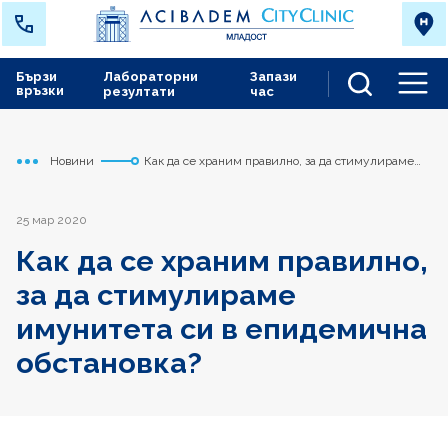
Бързи
Лабораторни
Запази
връзки
резултати
час
Men
Новини
Как да се храним правилно, за да стимулираме
Начало
Младост
имунитета си в епидемична обстановка?
25 мар 2020
Как да се храним правилно,
за да стимулираме
имунитета си в епидемична
обстановка?