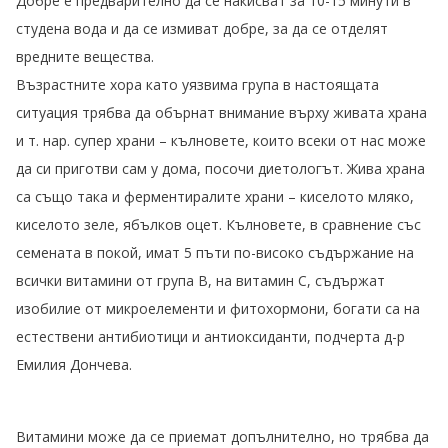
Добре е предварително да се накисват за 10-15 минути в
студена вода и да се измиват добре, за да се отделят
вредните вещества.
Възрастните хора като уязвима група в настоящата
ситуация трябва да обърнат внимание върху живата храна
и т. нар. супер храни – кълновете, които всеки от нас може
да си приготви сам у дома, посочи диетологът. Жива храна
са също така и ферментиралите храни – киселото мляко,
киселото зеле, ябълков оцет. Кълновете, в сравнение със
семената в покой, имат 5 пъти по-високо съдържание на
всички витамини от група В, на витамин С, съдържат
изобилие от микроелементи и фитохормони, богати са на
естествени антибиотици и антиоксиданти, подчерта д-р
Емилия Дончева.
Витамини може да се приемат допълнително, но трябва да