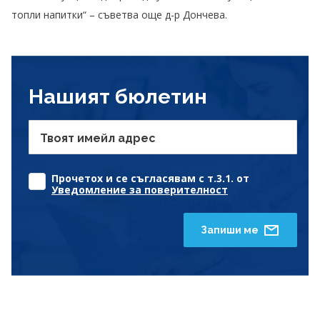
топли напитки“ – съветва още д-р Дончева.
Нашият бюлетин
Твоят имейл адрес
Прочетох и се съгласявам с т.3.1. от
Уведомление за поверителност
Запиши ме