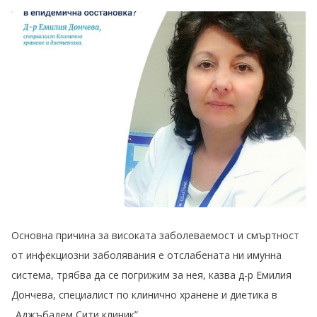
Основна причина за високата заболеваемост и смъртност
от инфекциозни заболявания е отслабената ни имунна
система, трябва да се погрижим за нея, казва д-р Емилия
Дончева, специалист по клинично хранене и диетика в
„Аджъбадем Сити клиник”.