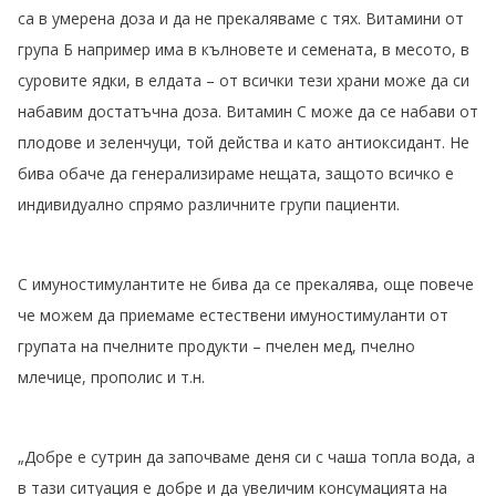
са в умерена доза и да не прекаляваме с тях. Витамини от
група Б например има в кълновете и семената, в месото, в
суровите ядки, в елдата – от всички тези храни може да си
набавим достатъчна доза. Витамин C може да се набави от
плодове и зеленчуци, той действа и като антиоксидант. Не
бива обаче да генерализираме нещата, защото всичко е
индивидуално спрямо различните групи пациенти.
С имуностимулантите не бива да се прекалява, още повече
че можем да приемаме естествени имуностимуланти от
групата на пчелните продукти – пчелен мед, пчелно
млечице, прополис и т.н.
„Добре е сутрин да започваме деня си с чаша топла вода, а
в тази ситуация е добре и да увеличим консумацията на