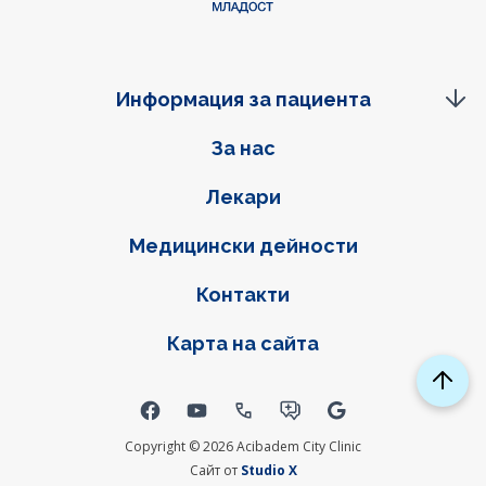
Информация за пациента
Фуутер навигация
За нас
Лекари
Медицински дейности
Контакти
Карта на сайта
Social links
Copyright © 2026 Acibadem City Clinic
Сайт от
Studio X