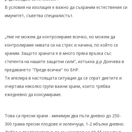
В условия на изолация е важно да съхраним естествения си
имунитет, съветва специалистът.
„Ние не можем да контролираме всичко, но можем да
контролираме нивата си на стрес и начина, по който се
храним. Защото храната е в много пряка връзка със
степента на нашите защитни сили”, изтъкна д-р Дончева в
предаването "Преди всички" по БНР.
Тя апелира в настоящата ситуация да се спрат диетите и
очертава няколко групи важни храни, които трябва
ежедневно да консумираме.
Това са пресни храни - минимум два пъти дневно до 250-
300 грама пресни плодове и зеленчуци, 1-2 ябълки дневно.