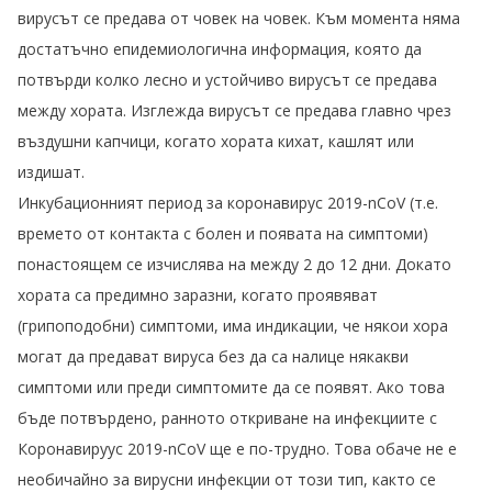
вирусът се предава от човек на човек. Към момента няма
достатъчно епидемиологична информация, която да
потвърди колко лесно и устойчиво вирусът се предава
между хората. Изглежда вирусът се предава главно чрез
въздушни капчици, когато хората кихат, кашлят или
издишат.
Инкубационният период за коронавирус 2019-nCoV (т.е.
времето от контакта с болен и появата на симптоми)
понастоящем се изчислява на между 2 до 12 дни. Докато
хората са предимно заразни, когато проявяват
(грипоподобни) симптоми, има индикации, че някои хора
могат да предават вируса без да са налице някакви
симптоми или преди симптомите да се появят. Ако това
бъде потвърдено, ранното откриване на инфекциите с
Коронавируус 2019-nCoV ще е по-трудно. Това обаче не е
необичайно за вирусни инфекции от този тип, както се