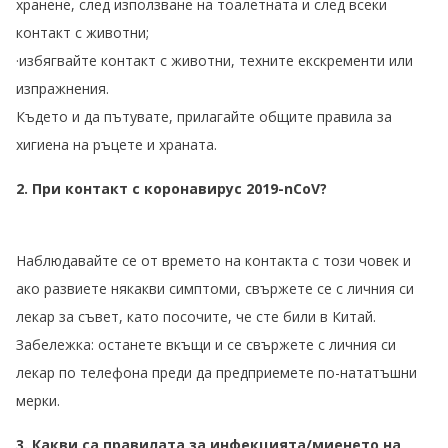
хранене, след използване на тоалетната и след всеки
контакт с животни;
·избягвайте контакт с животни, техните екскременти или
изпражнения.
Където и да пътувате, прилагайте общите правила за
хигиена на ръцете и храната.
2. При контакт с коронавирус 2019-nCoV?
Наблюдавайте се от времето на контакта с този човек и
ако развиете някакви симптоми, свържете се с личния си
лекар за съвет, като посочите, че сте били в Китай.
Забележка: останете вкъщи и се свържете с личния си
лекар по телефона преди да предприемете по-нататъшни
мерки.
3. Какви са правилата за инфекцията/миенето на