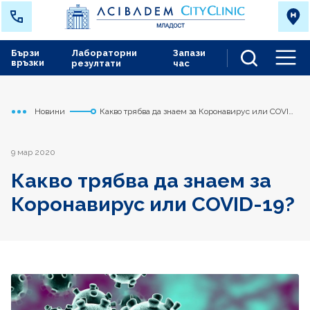
Бързи
Лабораторни
Запази
връзки
резултати
час
Men
Новини
Какво трябва да знаем за Коронавирус или COVID-
Начало
Младост
19?
9 мар 2020
Какво трябва да знаем за
Коронавирус или COVID-19?