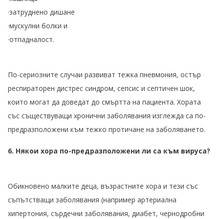
·затруднено дишане
·мускулни болки и
·отпадналост.
По-сериозните случаи развиват тежка пневмония, остър
респираторен дистрес синдром, сепсис и септичен шок,
които могат да доведат до смъртта на пациента. Хората
със съществуващи хронични заболявания изглежда са по-
предразположени към тежко протичане на заболяването.
6. Някои хора по-предразположени ли са към вируса?
Обикновено малките деца, възрастните хора и тези със
съпътстващи заболявания (например артериална
хипертония, сърдечни заболявания, диабет, чернодробни