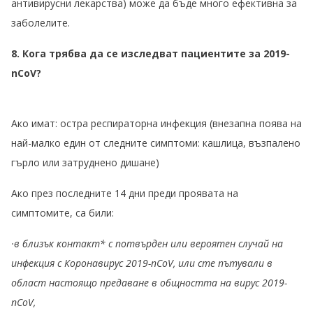
антивирусни лекарства) може да бъде много ефективна за
заболелите.
8. Кога трябва да се изследват пациентите за 2019-
nCoV?
Ако имат: остра респираторна инфекция (внезапна поява на
най-малко един от следните симптоми: кашлица, възпалено
гърло или затруднено дишане)
Ако през последните 14 дни преди проявата на
симптомите, са били:
·в близък контакт* с потвърден или вероятен случай на
инфекция с Коронавирус 2019-nCoV, или сте пътували в
област настоящо предаване в общността на вирус 2019-
nCoV,