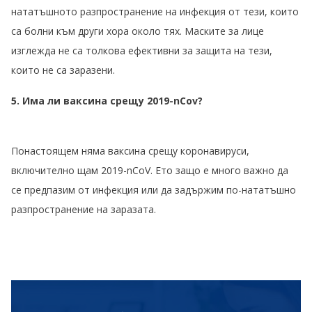
нататъшното разпространение на инфекция от тези, които
са болни към други хора около тях. Маските за лице
изглежда не са толкова ефективни за защита на тези,
които не са заразени.
5. Има ли ваксина срещу 2019-nCov?
Понастоящем няма ваксина срещу коронавируси,
включително щам 2019-nCoV. Ето защо е много важно да
се предпазим от инфекция или да задържим по-нататъшно
разпространение на заразата.