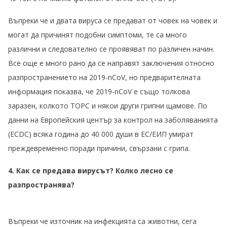
Въпреки че и двата вируса се предават от човек на човек и
могат да причинят подобни симптоми, те са много
различни и следователно се проявяват по различен начин.
Все още е много рано да се направят заключения относно
разпространението на 2019-nCoV, но предварителната
информация показва, че 2019-nCoV е също толкова
заразен, колкото ТОРС и някои други грипни щамове. По
данни на Европейския център за контрол на заболяванията
(ECDC) всяка година до 40 000 души в ЕС/ЕИП умират
преждевременно поради причини, свързани с грипа.
4. Как се предава вирусът? Колко лесно се
разпространява?
Въпреки че източник на инфекцията са животни, сега