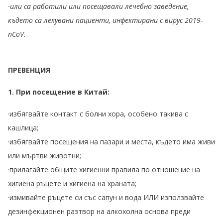
·или са работили или посещавали лечебно заведение,
където са лекувани пациенти, инфектирани с вирус 2019-
nCoV.
ПРЕВЕНЦИЯ
1. При посещение в Китай:
·избягвайте контакт с болни хора, особено такива с
кашлица;
·избягвайте посещения на пазари и места, където има живи
или мъртви животни;
·прилагайте общите хигиенни правила по отношение на
хигиена ръцете и хигиена на храната;
·измивайте ръцете си със сапун и вода ИЛИ използвайте
дезинфекционен разтвор на алкохолна основа преди