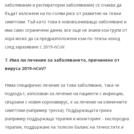
заболявания и респираторни заболявания) се очаква да
бъдат изложени на по-голям риск от развитие на тежки
симптоми. Тъй като това е нововъзникващо заболяване и
има само ограничени данни, все още не знаем кои групи от
хора може да са предразположени към по-тежък изход
след заразяване с 2019-nCoV.
7. Има ли лечение за заболяването, причинено от
вируса 2019-nCoV?
Няма специфично лечение за това заболяване, така че
подходът, използван за лечение на пациенти с инфекции,
свързани с новия коронавирус, е за лечение на клиничните
симптоми (например треска). Поддържащата грижа
(например поддържаща терапия и мониторинг - кислородна
терапия, поддържане на телесен баланс на течностите и