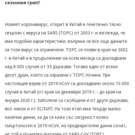
сезонния грип?
Новият коронавирус, открит в Китай е генетично тясно
свързан с вируса на SARS (ТОРС) от 2003 г. и изглежда, че
има подобни характеристики, въпреки че все още данните
за този вирус са ограничени. ТОРС се появи в края на 2002
г. в Китай и в продължение на осем месеца са докладвани
над 8 000 случая от 33 държави. Тогава един от всеки
десет души, които са заразени с ТОРС почина. При
настоящия взрив от 2019-nCoV са докладвани около 10 000
случая в Китай (от края на декември 2019 г. - до края на
януари 2020 г.). Заболели са съобщени и от други държави,
вкл. някои и от ЕС/ЕИП. На този етап има твърде малко
налични данни, за да се каже със сигурност колко
смъртоносен е 2019-nCoV, но предварителни данни сочат,
че той е по-малко фатален от SARS-CoV (ТОРС).