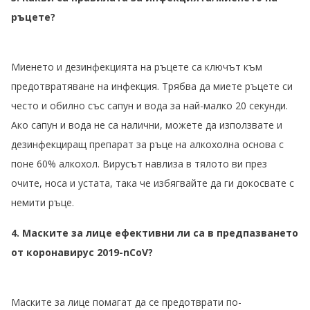
ръцете?
Миенето и дезинфекцията на ръцете са ключът към
предотвратяване на инфекция. Трябва да миете ръцете си
често и обилно със сапун и вода за най-малко 20 секунди.
Ако сапун и вода не са налични, можете да използвате и
дезинфекциращ препарат за ръце на алкохолна основа с
поне 60% алкохол. Вирусът навлиза в тялото ви през
очите, носа и устата, така че избягвайте да ги докосвате с
немити ръце.
4. Маските за лице ефективни ли са в предпазването
от коронавирус 2019-nCoV?
Маските за лице помагат да се предотврати по-