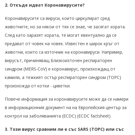
2. Откъде идват Коронавирусите?
Коронавирусите са вируси, които циркулират сред
животните, но за някои от тях се знае, че засягат хората.
След като заразят хората, те могат евентуално да се
предават от човек на човек. Известен е широк кръг от
животни, които са източник на коронавируси. Например,
вирусът, причиняващ Близкоизточен респираторен
синдром (MERS-CoV) е коронавирус, произхождащ от
камили, а тежкият остър респираторен синдром (ТОРС)
произхожда от котки - циветки.
Повече информация за коронавирусите може да се намери
в информационния документ на на Европейския център за
контрол на заболяванията (ECDC) (ECDC factsheet)
3. Този вирус сравним ли е със SARS (ТОРС) или със