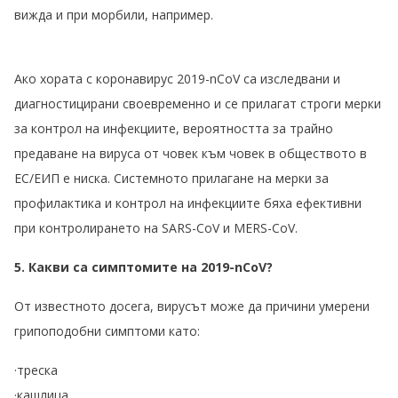
вижда и при морбили, например.
Ако хората с коронавирус 2019-nCoV са изследвани и
диагностицирани своевременно и се прилагат строги мерки
за контрол на инфекциите, вероятността за трайно
предаване на вируса от човек към човек в обществото в
ЕС/ЕИП е ниска. Системното прилагане на мерки за
профилактика и контрол на инфекциите бяха ефективни
при контролирането на SARS-CoV и MERS-CoV.
5. Какви са симптомите на 2019-nCoV?
От известното досега, вирусът може да причини умерени
грипоподобни симптоми като:
·треска
·кашлица