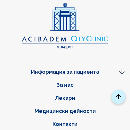
Информация за пациента
Фуутер навигация
За нас
Лекари
Медицински дейности
Контакти