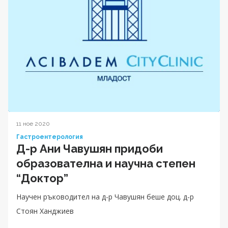
11 ное 2020
Гастроентерология
Д-р Ани Чавушян придоби
образователна и научна степен
“Доктор”
Научен ръководител на д-р Чавушян беше доц. д-р
Стоян Ханджиев