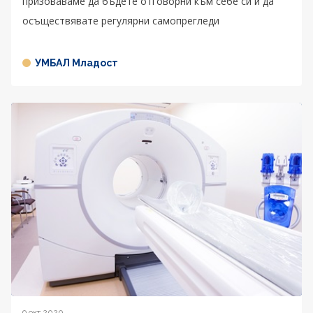
призоваваме да бъдете отговорни към себе си и да
осъществявате регулярни самопрегледи
УМБАЛ Младост
9 окт 2020