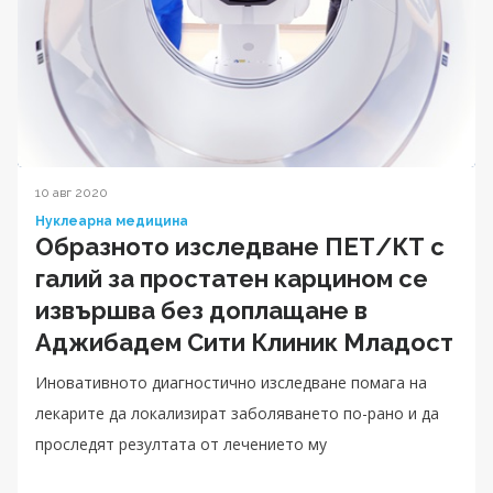
10 авг 2020
Нуклеарна медицина
Образното изследване ПЕТ/КТ с
галий за простатен карцином се
извършва без доплащане в
Аджибадем Сити Клиник Младост
Иновативното диагностично изследване помага на
лекарите да локализират заболяването по-рано и да
проследят резултата от лечението му