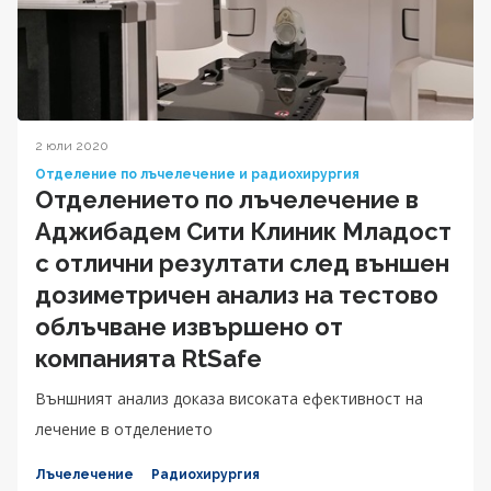
2 юли 2020
Отделение по лъчелечение и радиохирургия
Отделението по лъчелечение в
Аджибадем Сити Клиник Младост
с отлични резултати след външен
дозиметричен анализ на тестово
облъчване извършено от
компанията RtSafe
Външният анализ доказа високата ефективност на
лечение в отделението
Лъчелечение
Радиохирургия