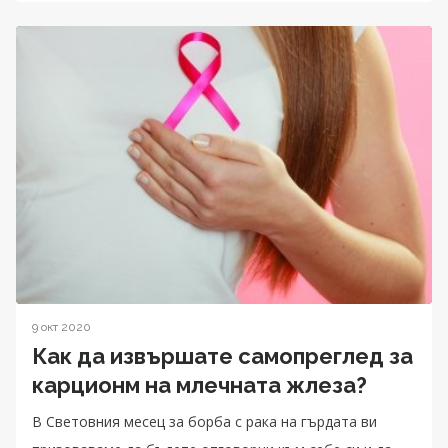
9 окт 2020
Как да извършате самопреглед за
карционм на млечната жлеза?
В Световния месец за борба с рака на гърдата ви