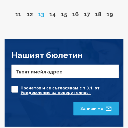
Go to page
Go to page
Page
Go to page
Go to page
Go to page
Go to page
Go to page
Go to 
11
12
13
14
15
16
17
18
19
Нашият бюлетин
Твоят имейл адрес
Прочетох и се съгласявам с т.3.1. от
Уведомление за поверителност
Запиши ме