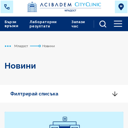
Бързи
Лабораторни
Запази
връзки
резултати
час
Men
Младост
Новини
Начало
Новини
Филтрирай списъка