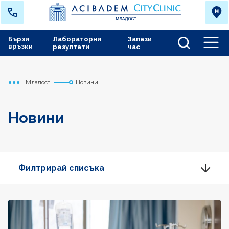
Бързи
Лабораторни
Запази
връзки
резултати
час
Men
Младост
Новини
Начало
Новини
Филтрирай списъка