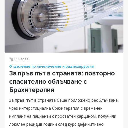
29 апр 2022
Отделение по лъчелечение и радиохирургия
За пръв път в страната: повторно
спасително облъчване с
Брахитерапия
За пръв път в страната беше приложено реоблъчване,
чрез интерстициална брахитерапия с временен
имплант на пациенти с простатен карцином, получили
локален рецидив години след курс дефинитивно