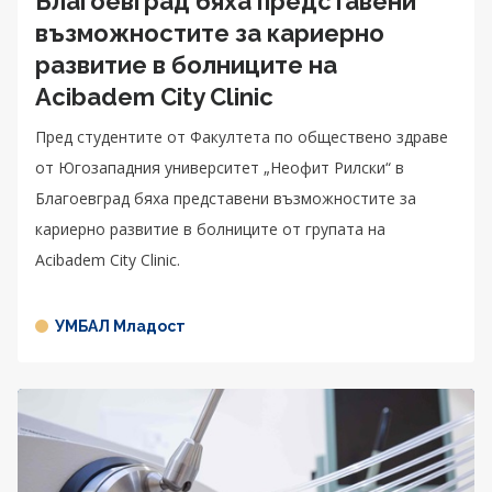
Благоевград бяха представени
възможностите за кариерно
развитие в болниците на
Acibadem City Clinic
Пред студентите от Факултета по обществено здраве
от Югозападния университет „Неофит Рилски“ в
Благоевград бяха представени възможностите за
кариерно развитие в болниците от групата на
Acibadem City Clinic.
УМБАЛ Младост