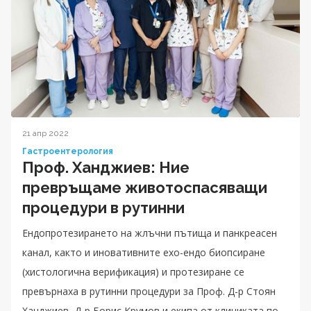
21 апр 2022
Гастроентерология
Проф. Ханджиев: Ние
превръщаме животоспасяващи
процедури в рутинни
Ендопротезирането на жлъчни пътища и панкреасен
канал, както и иновативните ехо-ендо биопсиране
(хистологична верификация) и протезиране се
превърнаха в рутинни процедури за Проф. Д-р Стоян
Ханджиев, Д-р Борис Крумов и екипа от клиниката по