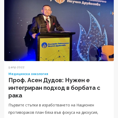
5 апр 2022
Медицинска онкология
Проф. Асен Дудов: Нужен е
интегриран подход в борбата с
рака
Първите стъпки в изработването на Национен
противораков план бяха във фокуса на дискусия,