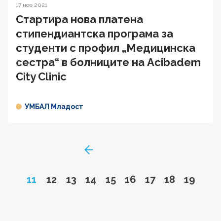
17 ное 2021
Стартира нова платена
стипендиантска програма за
студенти с профил „Медицинска
сестра“ в болниците на Acibadem
City Clinic
УМБАЛ Младост
GoToPreviousPage
Page
Go to page
Go to page
Go to page
Go to page
Go to page
Go to page
Go to page
Go to 
11
12
13
14
15
16
17
18
19