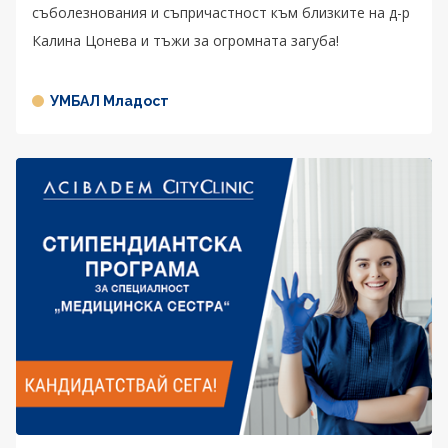
съболезнования и съпричастност към близките на д-р
Калина Цонева и тъжи за огромната загуба!
УМБАЛ Младост