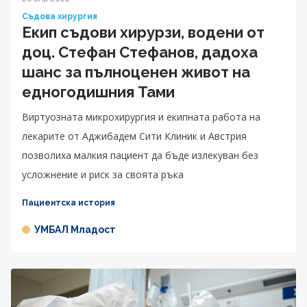
Съдова хирургия
Екип съдови хирурзи, водени от
доц. Стефан Стефанов, дадоха
шанс за пълноценен живот на
едногодишния Тами
Виртуозната микрохирургия и екипната работа на
лекарите от Аджибадем Сити Клиник и Австрия
позволиха малкия пациент да бъде излекуван без
усложнение и риск за своята ръка
Пациентска история
УМБАЛ Младост