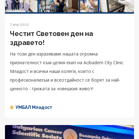
7 апр 2022
Честит Световен ден на
здравето!
На този ден изразяваме нашата огромна
признателност към целия екип на Acibadem City Clinic
Младост и всички наши колеги, които с
професионализъм и всеотдайност се борят за най-
ценното - грижата за човешкия живот!
УМБАЛ Младост