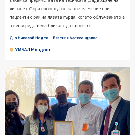
Какви са предимствата на техниката „Задържане на
дишането“ при провеждане на лъчелечение при
пациенти с рак на лявата гърда, когато облъчването е
в непосредствена близост до сърцето.
Д-р Николай Недев
Евгения Александрова
УМБАЛ Младост