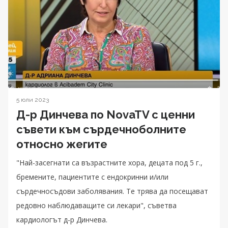
5 юли 2023
Д-р Динчева по NovaTV с ценни
съвети към сърдечноболните
относно жегите
"Най-засегнати са възрастните хора, децата под 5 г.,
бремените, пациентите с ендокринни и/или
сърдечносъдови заболявания. Те трява да посещават
редовно наблюдаващите си лекари", съветва
кардиологът д-р Динчева.