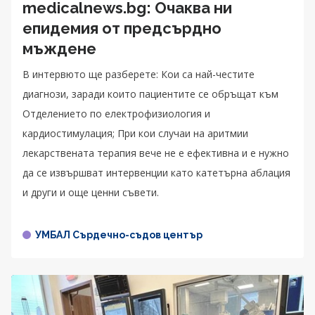
medicalnews.bg: Очаква ни
епидемия от предсърдно
мъждене
В интервюто ще разберете: Кои са най-честите
диагнози, заради които пациентите се обръщат към
Отделението по електрофизиология и
кардиостимулация; При кои случаи на аритмии
лекарствената терапия вече не е ефективна и е нужно
да се извършват интервенции като катетърна аблация
и други и още ценни съвети.
УМБАЛ Сърдечно-съдов център