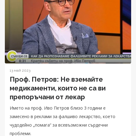
13 май 2023
Проф. Петров: Не вземайте
медикаменти, които не са ви
препоръчани от лекар
Името на проф. Иво Петров близо 3 години е
замесено в реклами за фалшиво лекарство, което
чудодейно „помага“ за всевъзможни сърдечни
проблеми.