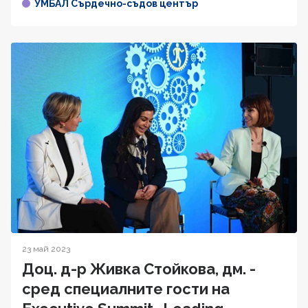
УМБАЛ Сърдечно-съдов център
23 май 2023
Доц. д-р Живка Стойкова, дм. -
сред специалните гости на