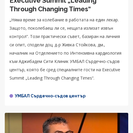
Executive Summit „Leading
Through Changing Times“
„Няма време за колебание в работата на един лекар.
Защото, поколебаеш ли се, нещата излизат извън
контрол“. Този практически съвет, базиран на личния
си опит, сподели доц. д-р Живка Стойкова, дм.,
началник на Отделението по Интензивна кардиология
към Аджибадем Сити Клиник УМБАЛ Сърдечно-съдов
център, която бе сред специалните гости на Executive
Summit „Leading Through Changing Times“.
УМБАЛ Сърдечно-съдов център