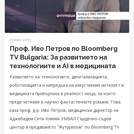
23 юни 2023
Проф. Иво Петров по Bloomberg
TV Bulgaria: За развитието на
технологиите и AI в медицината
Развитието на технологиите, дигитализацията,
роботизацията и напредъка на изкуствения интелект в
медицината превърнаха в реалност неща, за които
преди четяхме в научно фантастичните романи. Това
каза проф. д-р. Иво Петров, медицински директор на
Аджибадем Сити Клиник УМБАЛ Сърдечно-съдов
център в предаването "Футуризъм" по Bloomberg TV