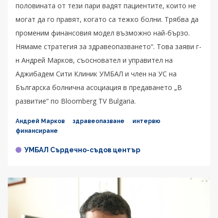
половината от тези пари вадят пациентите, които не
могат да го правят, когато са тежко болни. Трябва да
променим финансовия модел възможно най-бързо.
Нямаме стратегия за здравеопазването“. Това заяви г-
н Андрей Марков, съосновател и управител на
Аджибадем Сити Клиник УМБАЛ и член на УС на
Българска болнична асоциация в предаването „В
развитие“ по Bloomberg TV Bulgaria.
Андрей Марков
здравеопазване
интервю
финансиране
УМБАЛ Сърдечно-съдов център