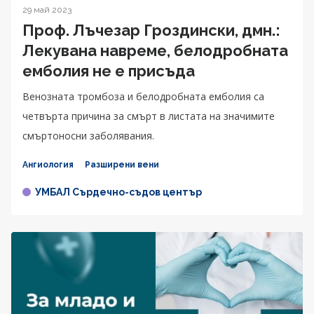
29 май 2023
Проф. Лъчезар Гроздински, дмн.:
Лекувана навреме, белодробната
емболия не е присъда
Венозната тромбоза и белодробната емболия са
четвърта причина за смърт в листата на значимите
смъртоносни заболявания.
Ангиология
Разширени вени
УМБАЛ Сърдечно-съдов център