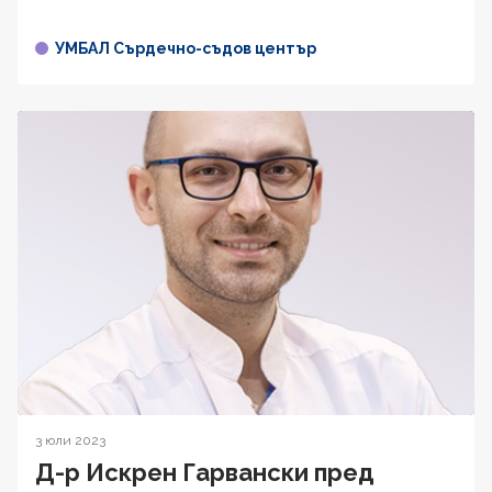
УМБАЛ Сърдечно-съдов център
3 юли 2023
Д-р Искрен Гарвански пред