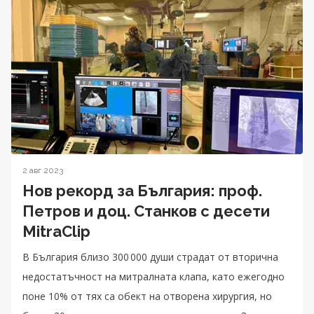
2 авг 2023
Нов рекорд за България: проф.
Петров и доц. Станков с десети
MitraClip
В България близо 300 000 души страдат от вторична
недостатъчност на митралната клапа, като ежегодно
поне 10% от тях са обект на отворена хирургия, но