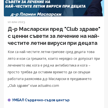
10 юли 2023
Д-р Масларски пред "Club здраве"
с ценни съвети за лечение на най-
честите летни вируси при децата
Кои са най-честите летни грипове сред децата това
лято и кои са грешките, които нерядко се допускат при
лечението им; кога е ред на антибиотика и кога –
просто трябва да оставим времето да си свърши
работата разяснява д-р Масларски в предаването
„Club здраве“ към actualno.com
УМБАЛ Сърдечно-съдов център