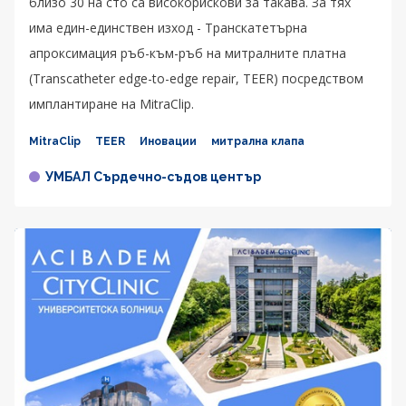
близо 30 на сто са високорискови за такава. За тях
има един-единствен изход - Транскатетърна
апроксимация ръб-към-ръб на митралните платна
(Transcatheter edge-to-edge repair, TEER) посредством
имплантиране на MitraClip.
MitraClip
TEER
Иновации
митрална клапа
УМБАЛ Сърдечно-съдов център