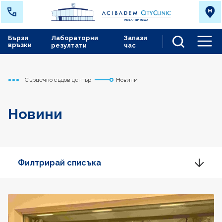
Бързи
Лабораторни
Запази
връзки
резултати
час
Men
Сърдечно съдов център
Новини
Начало
Новини
Филтрирай списъка