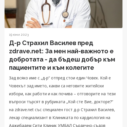
19 юни 2023
Д-р Страхил Василев пред
zdrave.net: За мен най-важното е
добротата - да бъдеш добър към
пациентите и към колегите
Зад всяко име с „д-р“ отпред стои един Човек. Кой е
Човекът зад името, какви са неговите житейски
избори, как работи и как почива – отговорите на тези
въпроси търсят в рубриката „Кой сте Вие, докторе?“
на zdrave.net със специален гост д-р Страхил Василев,
лекар специализант в Клиниката по кардиология на
Аджибадем Сити Клиник УМБАЛ Сърдечно-съдов