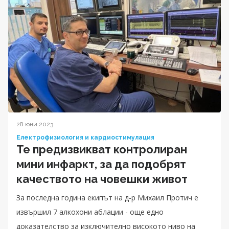
28 юни 2023
Електрофизиология и кардиостимулация
Те предизвикват контролиран
мини инфаркт, за да подобрят
качеството на човешки живот
За последна година екипът на д-р Михаил Протич е
извършил 7 алкохони аблации - още едно
доказателство за изключително високото ниво на