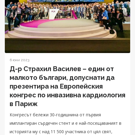
6 юни 2023
Д-р Страхил Василев – един от
малкото българи, допуснати да
презентира на Европейския
конгрес по инвазивна кардиология
в Париж
Конгресът бележи 30-годишнина от първия
имплантиран сърдечен стент и е най-посещаваният в
историята му с над 11 500 участника от цял свят,