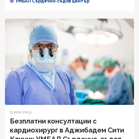
УМБАЛ Сърдечно-съдов център
11 юли 2023
Безплатни консултации с
кардиохирург в Аджибадем Сити
Клиник УМБАЛ Сърдечно-съдов