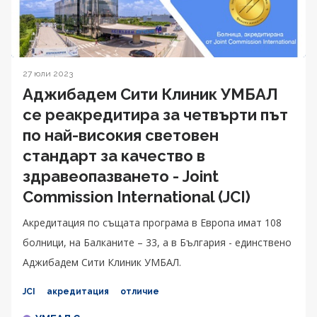
27 юли 2023
Аджибадем Сити Клиник УМБАЛ
се реакредитира за четвърти път
по най-високия световен
стандарт за качество в
здравеопазването - Joint
Commission International (JCI)
Акредитация по същата програма в Европа имат 108
болници, на Балканите – 33, а в България - единствено
Аджибадем Сити Клиник УМБАЛ.
JCI
акредитация
отличие