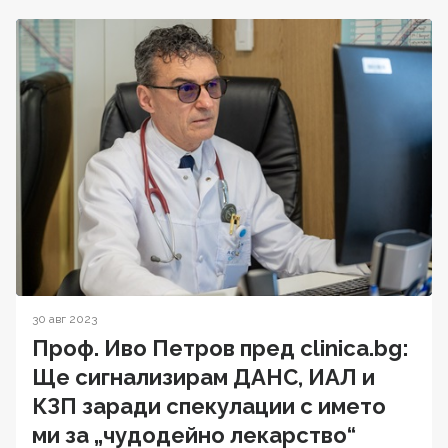
30 авг 2023
Проф. Иво Петров пред clinica.bg:
Ще сигнализирам ДАНС, ИАЛ и
КЗП заради спекулации с името
ми за „чудодейно лекарство“