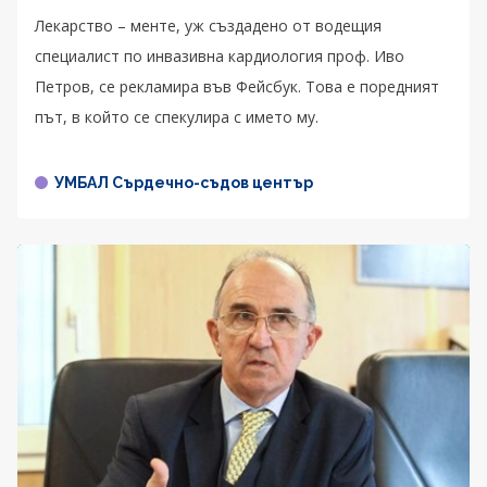
Лекарство – менте, уж създадено от водещия
специалист по инвазивна кардиология проф. Иво
Петров, се рекламира във Фейсбук. Това е поредният
път, в който се спекулира с името му.
УМБАЛ Сърдечно-съдов център