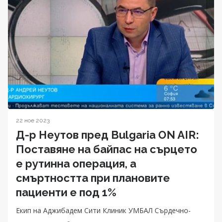
22 ное 2023
Д-р Неутов пред Bulgaria ON AIR:
Поставяне на байпас на сърцето
е рутинна операция, а
смъртността при плановите
пациенти е под 1%
Екип на Аджибадем Сити Клиник УМБАЛ Сърдечно-