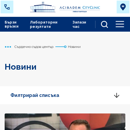
Бързи
Лабораторни
Запази
връзки
резултати
час
Men
Сърдечно съдов център
Новини
Начало
Новини
Филтрирай списъка