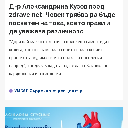
Д-р Александрина Кузов пред
zdrave.net: Човек трябва да бъде
посветен на това, което прави и
да уважава различното
"Дори най-малкото знание, споделено само с един
колега, което е намерило своето приложение в
практиката му, има своята полза за поколения
напред!", споделя младата надежда от Клиника по
кардиология и ангиология.
УМБАЛ Сърдечно-съдов център