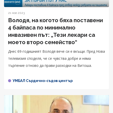
21 ное 2023
Володя, на когото бяха поставени
4 байпаса по минимално
инвазивен път: „Тези лекари са
моето второ семейство“
Днес 69-годишният Володя вече си е вкъщи. Пред Нова
телевизия споделя, че се чувства добре и няма
търпение отново да прави разходки на Витоша.
УМБАЛ Сърдечно-съдов център