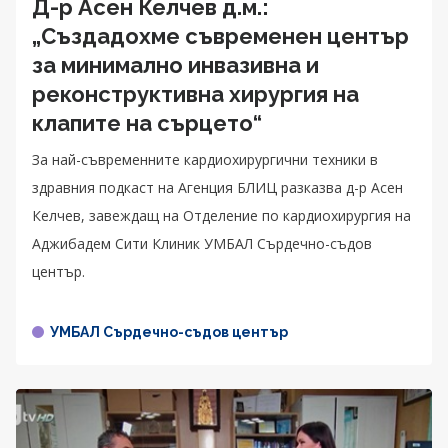
Д-р Асен Келчев д.м.:
„Създадохме съвременен център
за минимално инвазивна и
реконструктивна хирургия на
клапите на сърцето“
За най-съвременните кардиохирургични техники в
здравния подкаст на Агенция БЛИЦ разказва д-р Асен
Келчев, завеждащ на Отделение по кардиохирургия на
Аджибадем Сити Клиник УМБАЛ Сърдечно-съдов
център.
УМБАЛ Сърдечно-съдов център