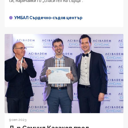
си, наричайки го „спасител на сърца“.
УМБАЛ Сърдечно-съдов център
9 сеп 2023
Д-р Самуил Казаков пред