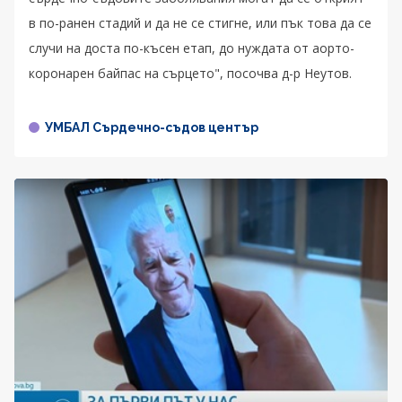
в по-ранен стадий и да не се стигне, или пък това да се
случи на доста по-късен етап, до нуждата от аорто-
коронарен байпас на сърцето", посочва д-р Неутов.
УМБАЛ Сърдечно-съдов център