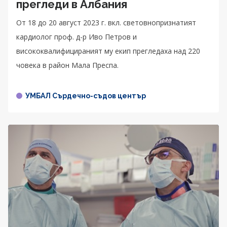
прегледи в Албания
От 18 до 20 август 2023 г. вкл. световнопризнатият
кардиолог проф. д-р Иво Петров и
висококвалифицираният му екип прегледаха над 220
човека в район Мала Преспа.
УМБАЛ Сърдечно-съдов център