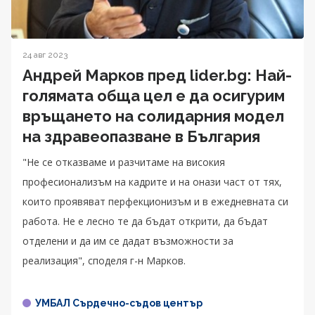
24 авг 2023
Андрей Марков пред lider.bg: Най-
голямата обща цел е да осигурим
връщането на солидарния модел
на здравеопазване в България
"Не се отказваме и разчитаме на високия
професионализъм на кадрите и на онази част от тях,
които проявяват перфекционизъм и в ежедневната си
работа. Не е лесно те да бъдат открити, да бъдат
отделени и да им се дадат възможности за
реализация", споделя г-н Марков.
УМБАЛ Сърдечно-съдов център