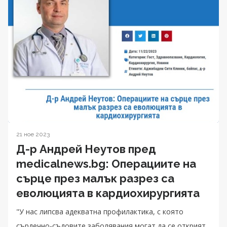
21 ное 2023
Д-р Андрей Неутов пред
medicalnews.bg: Операциите на
сърце през малък разрез са
еволюцията в кардиохирургията
"У нас липсва адекватна профилактика, с която
сърдечно-съдовите заболявания могат да се открият