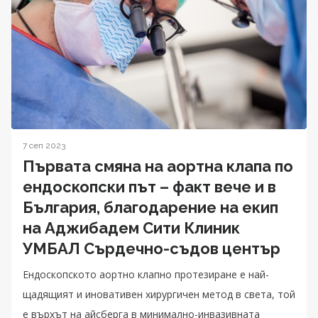
7 сеп 2023
Първата смяна на аортна клапа по
ендоскопски път – факт вече и в
България, благодарение на екип
на Аджибадем Сити Клиник
УМБАЛ Сърдечно-съдов център
Ендоскопското аортно клапно протезиране е най-
щадящият и иновативен хирургичен метод в света, той
е върхът на айсберга в минимално-инвазивната