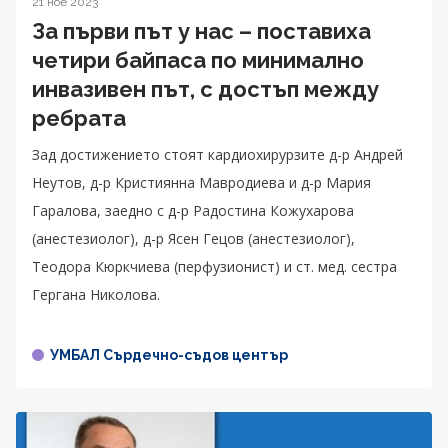
21 ное 2023
За първи път у нас – поставиха
четири байпаса по минимално
инвазивен път, с достъп между
ребрата
Зад достижението стоят кардиохирурзите д-р Андрей
Неутов, д-р Кристиянна Мавродиева и д-р Мария
Гаралова, заедно с д-р Радостина Кожухарова
(анестезиолог), д-р Ясен Гецов (анестезиолог),
Теодора Кюркчиева (перфузионист) и ст. мед. сестра
Гергана Николова.
УМБАЛ Сърдечно-съдов център