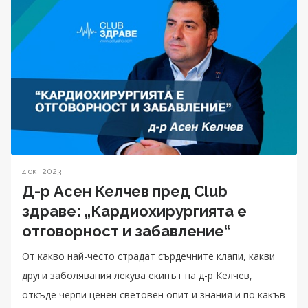
4 окт 2023
Д-р Асен Келчев пред Club
здраве: „Кардиохирургията е
отговорност и забавление“
От какво най-често страдат сърдечните клапи, какви
други заболявания лекува екипът на д-р Келчев,
откъде черпи ценен световен опит и знания и по какъв