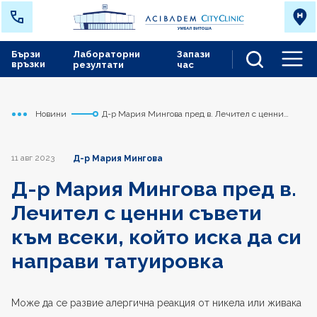
Бързи
Лабораторни
Запази
връзки
резултати
час
Men
Новини
Д-р Мария Мингова пред в. Лечител с ценни
Начало
Сърдечно съдов център
съвети към всеки, който иска да си направи
татуировка
11 авг 2023
Д-р Мария Мингова
Д-р Мария Мингова пред в.
Лечител с ценни съвети
към всеки, който иска да си
направи татуировка
Може да се развие алергична реакция от никела или живака