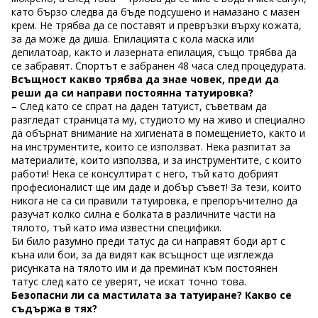
като бързо следва да бъде подсушено и намазано с мазен
крем. Не трябва да се поставят и превръзки върху кожата,
за да може да диша. Епилацията с кола маска или
депилатоар, както и лазерната епилация, също трябва да
се забравят. Спортът е забранен 48 часа след процедурата.
Всъщност какво трябва да знае човек, преди да
реши да си направи постоянна татуировка?
– След като се спрат на даден татуист, съветвам да
разгледат страницата му, студиото му на живо и специално
да обърнат внимание на хигиената в помещението, както и
на инструментите, които се използват. Нека разпитат за
материалите, които използва, и за инструментите, с които
работи! Нека се консултират с него, тъй като добрият
професионалист ще им даде и добър съвет! За тези, които
никога не са си правили татуировка, е препоръчително да
разучат колко силна е болката в различните части на
тялото, тъй като има известни специфики.
Би било разумно преди татус да си направят боди арт с
къна или бои, за да видят как всъщност ще изглежда
рисунката на тялото им и да преминат към постоянен
татус след като се уверят, че искат точно това.
Безопасни ли са мастилата за татуиране? Какво се
съдържа в тях?