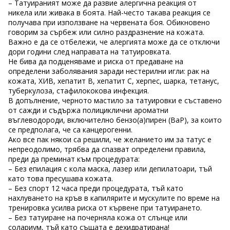
– Татуираният може да развие алергична реакция от
никела или живака в боята. Най-често такава реакция се
получава при използване на червената боя. Обикновено
говорим за сърбеж или силно раздразнение на кожата.
Важно е да се отбележи, че алергията може да се отключи
дори години след направата на татуировката.
Не бива да подценяваме и риска от предаване на
определени заболявания заради нестерилни игли: рак на
кожата, ХИВ, хепатит В, хепатит С, херпес, шарка, тетанус,
туберкулоза, стафилококова инфекция.
В допълнение, черното мастило за татуировки е съставено
от сажди и съдържа полициклични ароматни
въглеводороди, включително бензо(а)пирен (BaP), за които
се предполага, че са канцерогенни.
Ако все пак някои са решили, че желанието им за татус е
непреодолимо, трябва да спазват определени правила,
преди да преминат към процедурата:
– Без епилация с кола маска, лазер или депилатоари, тъй
като това пресушава кожата.
– Без спорт 12 часа преди процедурата, тъй като
нахлуването на кръв в капилярите и мускулите по време на
тренировка усилва риска от кървене при татуирането.
– Без татуиране на почерняла кожа от слънце или
солариум, тъй като същата е дехидратирана!