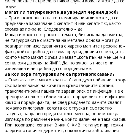
силен локален сърбеж. В някои случаи кожата може да се
подуе.
Могат ли татуировките да увредят черния дроб?
– При използването на контаминирани игли може да се
предизвика заразяване с хепатит В или хепатит С, както
споменах по-рано. Следователно – да.
Макар и малко в страни от темата, бих искала да вметна,
че татуировките с мастила на метална основа могат да
реагират при изследванията с ядрено магнитен резонанс –
факт, който трябва да се има предвид дори и от младите,
които често махат с ръка и казват „кога пък на мен ще ми
се наложи да ходя на ЯМР“. Да, но животът често ни
изненадва и не трябва да го подценяваме.
За кои хора татуировките са противопоказани?
– Списъкът не е много кратък. Става дума най-вече за хора
със заболявания на кръвта и кръвотворните органи;
трансплантирани пациенти заради риск от инфекции. Не е
препоръчително за бременните, поради риск от инфекции,
както и поради факта, че след раждането дамите свалят
немалко килограми, кожата се отпуска и съответно
татусът, направен преди няколко месеца, вече може да
изглежда по различен начин, който далеч не е така красив.
При псориазис, хепатит В или С, ХИВ, тетанус и др. тежки
алергии; атопичен дерматит; онкологични заболявания.