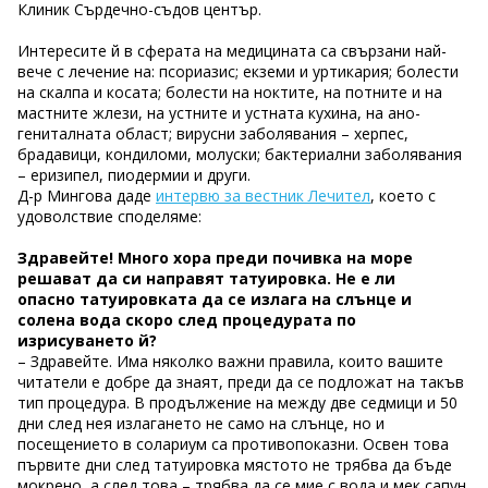
Клиник Сърдечно-съдов център.
Интересите й в сферата на медицината са свързани най-
вече с лечение на: псориазис; екземи и уртикария; болести
на скалпа и косата; болести на ноктите, на потните и на
мастните жлези, на устните и устната кухина, на ано-
гениталната област; вирусни заболявания – херпес,
брадавици, кондиломи, молуски; бактериални заболявания
– еризипел, пиодермии и други.
Д-р Мингова даде
интервю за вестник Лечител
, което с
удоволствие споделяме:
Здравейте! Много хора преди почивка на море
решават да си направят татуировка. Не е ли
опасно татуировката да се излага на слънце и
солена вода скоро след процедурата по
изрисуването й?
– Здравейте. Има няколко важни правила, които вашите
читатели е добре да знаят, преди да се подложат на такъв
тип процедура. В продължение на между две седмици и 50
дни след нея излагането не само на слънце, но и
посещението в солариум са противопоказни. Освен това
първите дни след татуировка мястото не трябва да бъде
мокрено, а след това – трябва да се мие с вода и мек сапун,