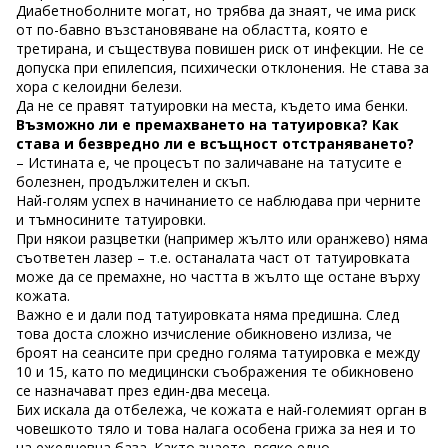
Диабетноболните могат, но трябва да знаят, че има риск
от по-бавно възстановяване на областта, която е
третирана, и съществува повишен риск от инфекции. Не се
допуска при епилепсия, психически отклонения. Не става за
хора с келоидни белези.
Да не се правят татуировки на места, където има бенки.
Възможно ли е премахването на татуировка? Как
става и безвредно ли е всъщност отстраняването?
– Истината е, че процесът по заличаване на татусите е
болезнен, продължителен и скъп.
Най-голям успех в начинанието се наблюдава при черните
и тъмносините татуировки.
При някои разцветки (например жълто или оранжево) няма
съответен лазер – т.е. останалата част от татуировката
може да се премахне, но частта в жълто ще остане върху
кожата.
Важно е и дали под татуировката няма предишна. След
това доста сложно изчисление обикновено излиза, че
броят на сеансите при средно голяма татуировка е между
10 и 15, като по медицински съображения те обикновено
се назначават през един-два месеца.
Бих искала да отбележа, че кожата е най-големият орган в
човешкото тяло и това налага особена грижа за нея и то
на ежедневна база. Както знаете, всяко едно