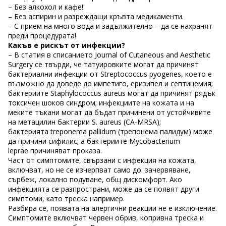
– Без алкохол и кафе!
– Без аспирин и разреждащи кръвта медикаменти.
– С прием на много вода и задължително – да се нахранят
преди процедурата!
Какъв е рискът от инфекции?
– В статия в списанието Journal of Cutaneous and Aesthetic
Surgery се твърди, че татуировките могат да причинят
бактериални инфекции от Streptococcus pyogenes, което е
възможно да доведе до импетиго, еризипел и септицемия;
бактериите Staphylococcus aureus могат да причинят рядък
токсичен шоков синдром; инфекциите на кожата и на
меките тъкани могат да бъдат причинени от устойчивите
на метацилин бактерии S. aureus (CA-MRSA);
бактерията treponema pallidum (трепонема палидум) може
да причини сифилис; а бактериите Mycobacterium
leprae причиняват проказа.
Част от симптомите, свързани с инфекция на кожата,
включват, но не се изчерпват само до: зачервяване,
сърбеж, локално подуване, общ дискомфорт. Ако
инфекцията се разпространи, може да се появят други
симптоми, като треска например.
Разбира се, появата на алергични реакции не е изключение.
Симптомите включват червен обрив, копривна треска и