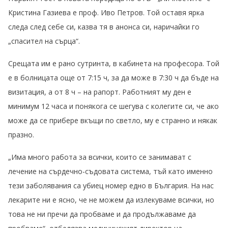
Кристина Газиева е проф. Иво Петров. Той оставя ярка
следа след себе си, казва тя в анонса си, наричайки го
„спасител на сърца“.
Срещата им е рано сутринта, в кабинета на професора. Той
е в болницата още от 7:15 ч, за да може в 7:30 ч да бъде на
визитация, а от 8 ч – на рапорт. Работният му ден е
минимум 12 часа и понякога се шегува с колегите си, че ако
може да се прибере вкъщи по светло, му е странно и някак
празно.
„Има много работа за всички, които се занимават с
лечение на сърдечно-съдовата система, тъй като именно
тези заболявания са убиец номер едно в България. На нас
лекарите ни е ясно, че не можем да излекуваме всички, но
това не ни пречи да пробваме и да продължаваме да