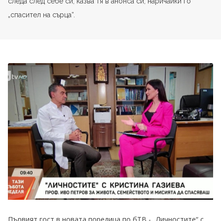
следа след себе си, казва тя в анонса си, наричайки го
„спасител на сърца“.
Първият гост в новата поредица по бТВ - „Личностите“ с