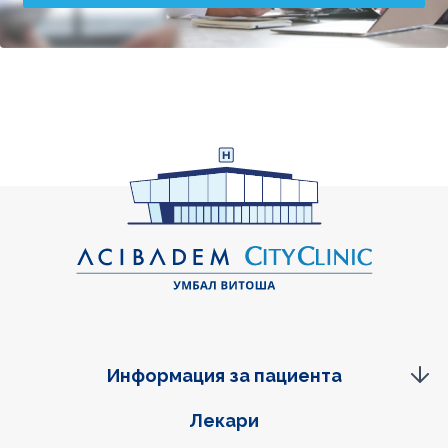
Информация за пациента
Фуутер навигация
Лекари