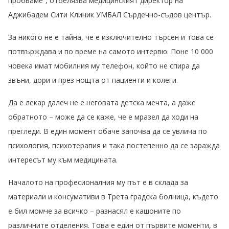
пробваме“, отбелязва медицинският директор на
Аджибадем Сити Клиник УМБАЛ Сърдечно-съдов център.
За никого не е тайна, че е изключително търсен и това се
потвърждава и по време на самото интервю. Поне 10 000
човека имат мобилния му телефон, който не спира да
звъни, дори и през нощта от пациенти и колеги.
Да е лекар далеч не е неговата детска мечта, а даже
обратното – може да се каже, че е мразел да ходи на
прегледи. В един момент обаче започва да се увлича по
психология, психотерапия и така постепенно да се заражда
интересът му към медицината.
Началото на професионалния му път е в склада за
материали и консумативи в Трета градска болница, където
е бил момче за всичко – разнасял е кашоните по
различните отделения. Това е един от първите моменти, в