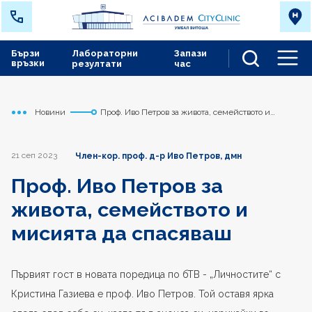
Бързи
Лабораторни
Запази
връзки
резултати
час
Men
Новини
Проф. Иво Петров за живота, семейството и
Начало
Сърдечно съдов център
мисията да спасяваш
21 сеп 2023
Член-кор. проф. д-р Иво Петров, дмн
Проф. Иво Петров за
живота, семейството и
мисията да спасяваш
Първият гост в новата поредица по бТВ - „Личностите“ с
Кристина Газиева е проф. Иво Петров. Той оставя ярка