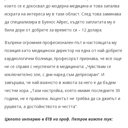
които се е докосвал до модерна медицина и това запалва
искрата на интереса му в тази област. След това заминава
да специализира в Буенос Айрес, където заплатата му е
била дори от добрите за времето си – 12 долара.
Въпреки огромния професионален път и настоящата му
позиция като медицински директор на една от най-добрите
кардиологични болници, професорът признава, че все още
не се справя с неуспехите в медицината: „Чувствам се
изключително зле, с дни наред съм депресиран“. И
завършва, че най-важното в живота за него е да бъдем
честни хора. „Тази настройка, която имаме последните 30
години, не е правилна. Акцентът не трябва да са джипът и
рушвета, а достойнството и честта“.
Цялото интервю в бТВ на проф. Петров вижте тук: