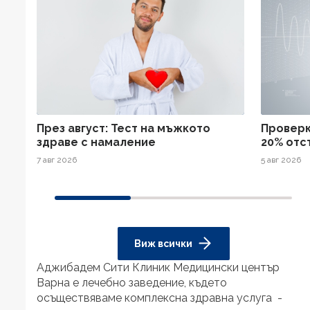
През август: Тест на мъжкото
Проверк
здраве с намаление
20% отс
7 авг 2026
5 авг 2026
Виж всички
Аджибадем Сити Клиник Медицински център
Варна е лечебно заведение, където
осъществяваме комплексна здравна услуга -