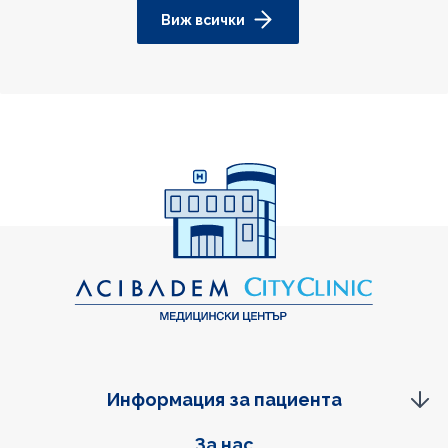
Виж всички
Информация за пациента
Фуутер навигация
За нас