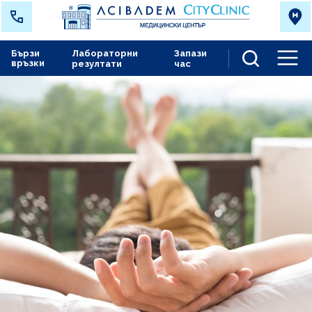
Бързи
Лабораторни
Запази
връзки
резултати
час
Men
Аджибадем Сити Клиник Мед