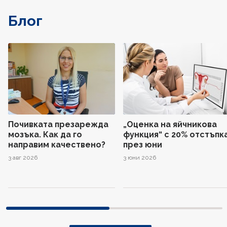
Блог
Почивката презарежда
„Оценка на яйчникова
мозъка. Как да го
функция“ с 20% отстъпк
направим качествено?
през юни
3 авг 2026
3 юни 2026