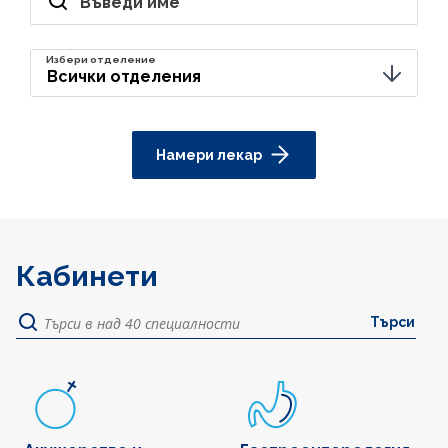
Въведи име
Избери отделение
Намери лекар
Кабинети
Търси