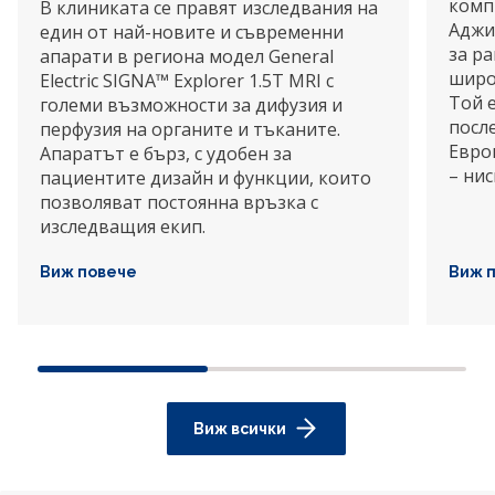
комп
В клиниката се правят изследвания на
Аджи
един от най-новите и съвременни
за р
апарати в региона модел General
широ
Electric SIGNA™ Explorer 1.5T MRI с
Той 
големи възможности за дифузия и
посл
перфузия на органите и тъканите.
Евро
Апаратът е бърз, с удобен за
– нис
пациентите дизайн и функции, които
позволяват постоянна връзка с
изследващия екип.
Виж повече
Виж 
Виж всички