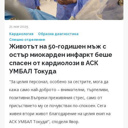
21 ное 2025
Кардиология
Образна диагностика
Спешно отделение
Животът на 50-годишен мъж с
остър миокарден инфаркт беше
спасен от кардиолози в АСК
УМБАЛ Токуда
"За целия персонал, особено за сестрите, мога да
кажа само най-доброто – внимателни, търпеливи,
позитивни.Въпреки преживяния стрес, само от
присъствието му се почувствах по-спокоен. Сега
живея втори живот благодарение на целия екип на
АСК УМБАЛ Токуда!", споделя Явор.