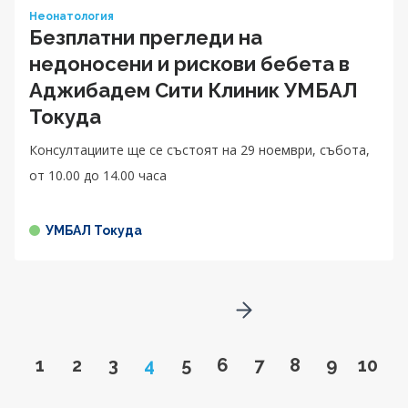
Неонатология
Безплатни прегледи на
недоносени и рискови бебета в
Аджибадем Сити Клиник УМБАЛ
Токуда
Консултациите ще се състоят на 29 ноември, събота,
от 10.00 до 14.00 чaса
УМБАЛ Токуда
Go to next page
Go to page
Go to page
Go to page
Page
Go to page
Go to page
Go to page
Go to page
Go to pa
Go to
1
2
3
4
5
6
7
8
9
10