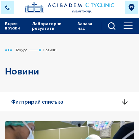
Бързи
Лабораторни
Запази
връзки
резултати
час
Men
Токуда
Новини
Начало
Новини
Филтрирай списъка