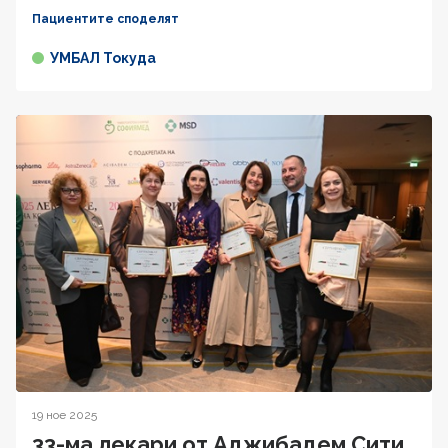
Пациентите споделят
УМБАЛ Токуда
19 ное 2025
33-ма лекари от Аджибадем Сити