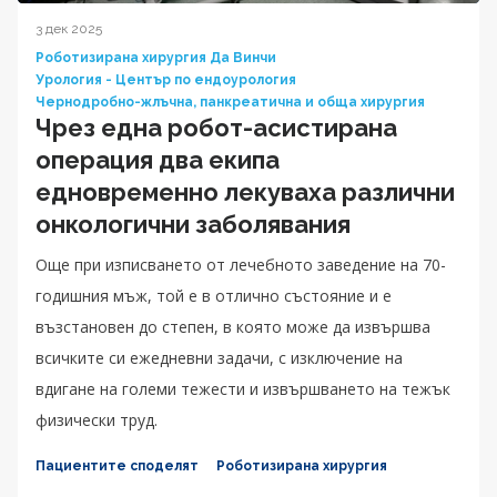
3 дек 2025
Роботизирана хирургия Да Винчи
Урология - Център по ендоурология
Чернодробно-жлъчна, панкреатична и обща хирургия
Чрез една робот-асистирана
операция два екипа
едновременно лекуваха различни
онкологични заболявания
Още при изписването от лечебното заведение на 70-
годишния мъж, той е в отлично състояние и е
възстановен до степен, в която може да извършва
всичките си ежедневни задачи, с изключение на
вдигане на големи тежести и извършването на тежък
физически труд.
Пациентите споделят
Роботизирана хирургия