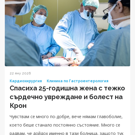
22 яну 2026
Кардиохирургия
Клиника по Гастроентерология
Спасиха 25-годишна жена с тежко
сърдечно увреждане и болест на
Крон
Чувствам се много по-добре, вече нямам главоболие,
което беше станало постоянно състояние. Много се
радвам, че дойдох именно в тази болница, защото тук