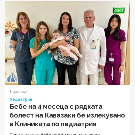
8 дек 2025
Педиатрия
Бебе на 4 месеца с рядката
болест на Кавазаки бе излекувано
в Клиниката по педиатрия
Tова е петото бебе под 6-месечна възраст,