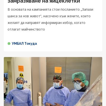
замразяване на яйцеклетки
В основата на кампанията стои посланието „Запази
шанса за нов живот“, насочено към жените, които
желаят да направят информиран избор, когато
отлагат майчинството
УМБАЛ Токуда