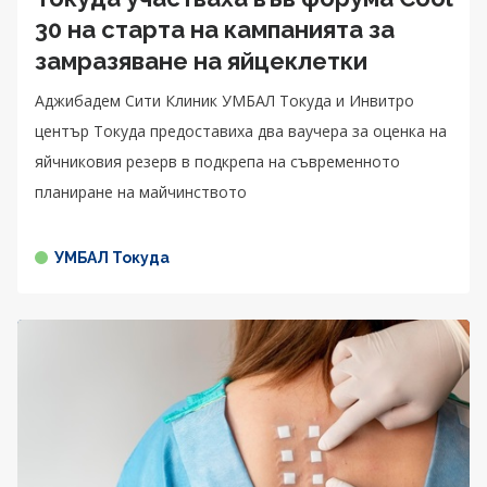
30 на старта на кампанията за
замразяване на яйцеклетки
Аджибадем Сити Клиник УМБАЛ Токуда и Инвитро
център Токуда предоставиха два ваучера за оценка на
яйчниковия резерв в подкрепа на съвременното
планиране на майчинството
УМБАЛ Токуда