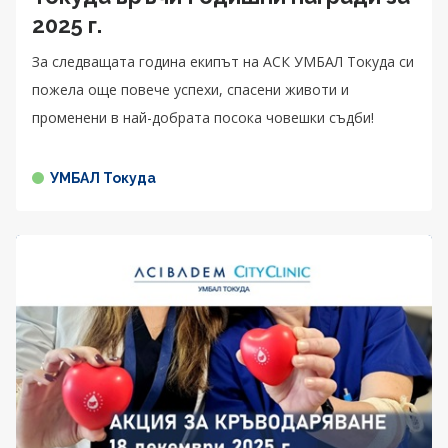
2025 г.
За следващата година екипът на АСК УМБАЛ Токуда си
пожела още повече успехи, спасени животи и
променени в най-добрата посока човешки съдби!
УМБАЛ Токуда