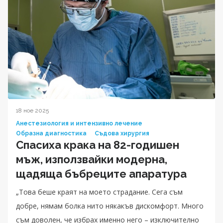
18 ное 2025
Анестезиология и интензивно лечение
Образна диагностика
Съдова хирургия
Спасиха крака на 82-годишен
мъж, използвайки модерна,
щадяща бъбреците апаратура
„Това беше краят на моето страдание. Сега съм
добре, нямам болка нито някакъв дискомфорт. Много
съм доволен, че избрах именно него – изключително