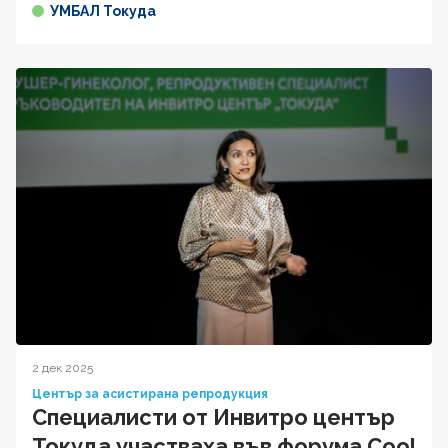
УМБАЛ Токуда
2 дек 2025
Център за асистирана репродукция
Специалисти от Инвитро център
Токуда участваха във форума Cool