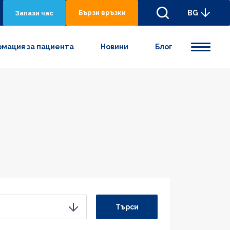
Бързи връзки
BG
Запази час
мация за пациента
Новини
Блог
Търси