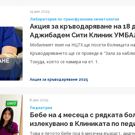
15 дек 2025
Лаборатория по трансфузионна хематология
Акция за кръводаряване на 18 д
Аджибадем Сити Клиник УМБА
Мобилният екип на НЦТХ ще посети болницата на 1
Кръводаряването ще се проведе в "Зала за наблю
Токуда, което се намира на ет. 1.
Акция за кръводаряване 2025
8 дек 2025
Педиатрия
Бебе на 4 месеца с рядката бо
излекувано в Клиниката по пед
Tова е петото бебе под 6-месечна възраст, диаг