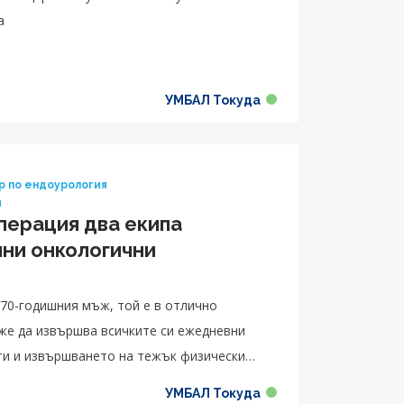
а
УМБАЛ Токуда
р по ендоурология
я
перация два екипа
ни онкологични
70-годишния мъж, той е в отлично
оже да извършва всичките си ежедневни
сти и извършването на тежък физически
УМБАЛ Токуда