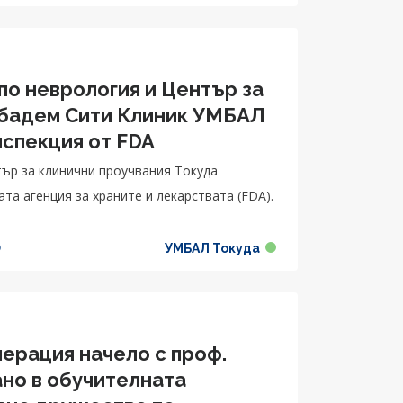
по неврология и Център за
ибадем Сити Клиник УМБАЛ
нспекция от FDA
тър за клинични проучвания Токуда
та агенция за храните и лекарствата (FDA).
УМБАЛ Токуда
)
ерация начело с проф.
ано в обучителната