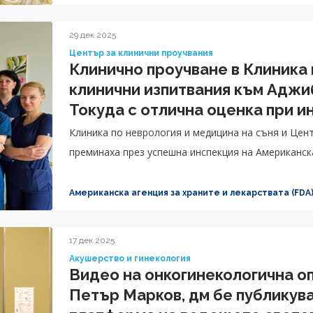
29 дек 2025
Център за клинични проучвания
Клинично проучване в Клиника 
клинични изпитвания към Адж
Токуда с отлична оценка при и
Клиника по неврология и медицина на съня и Цен
преминаха през успешна инспекция на Американска
Американска агенция за храните и лекарствата (FDA
17 дек 2025
Акушерство и гинекология
Видео на онкогинекологична оп
Петър Марков, дм бе публикув