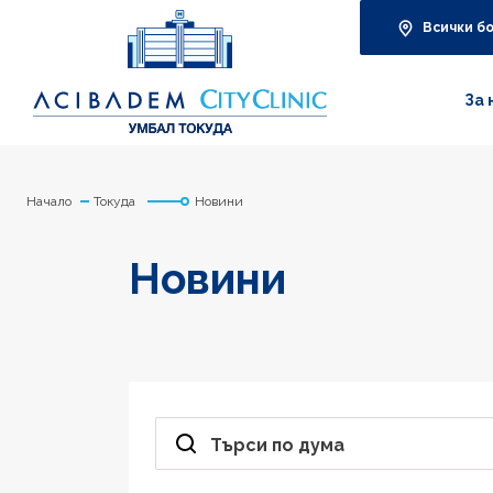
Всички б
За 
Начало
Токуда
Новини
Новини
Търси по дума