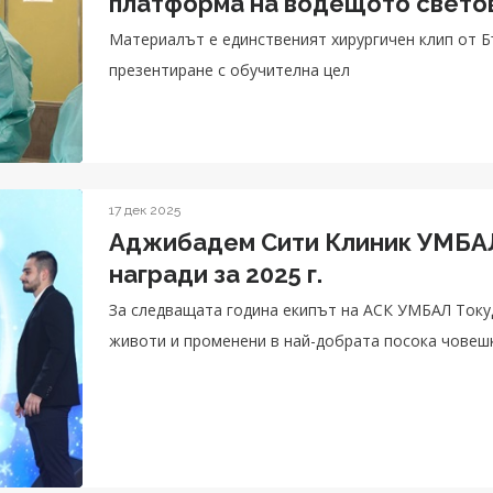
платформа на водещото свето
онкогинекология (IGCS)
Материалът е единственият хирургичен клип от Б
презентиране с обучителна цел
17 дек 2025
Аджибадем Сити Клиник УМБАЛ
награди за 2025 г.
За следващата година екипът на АСК УМБАЛ Токуд
животи и променени в най-добрата посока човеш