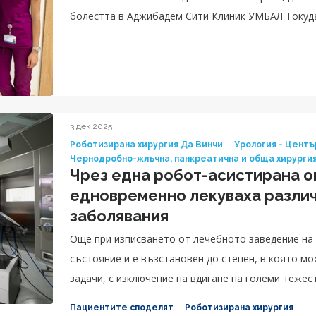
болестта в Аджибадем Сити Клиник УМБАЛ Токуд
3 дек 2025
Роботизирана хирургия Да Винчи
Урология - Центъ
Чернодробно-жлъчна, панкреатична и обща хирурги
Чрез една робот-асистирана о
едновременно лекуваха различ
заболявания
Още при изписването от лечебното заведение на 
състояние и е възстановен до степен, в която м
задачи, с изключение на вдигане на големи теже
труд.
Пациентите споделят
Роботизирана хирургия