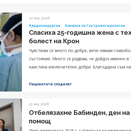
22 яну 2026
Кардиохирургия
Клиника по Гастроентерология
Спасиха 25-годишна жена с те
болест на Крон
Чувствам се много по-добре, вече нямам главобо
състояние. Много се радвам, че дойдох именно в 
наистина изключително добри. Благодарна съм на
Пациентите споделят
21 яну 2026
Отбелязахме Бабинден, ден на
помощ
През изминалата 2025 г. с помощта на медицинските специалисти в Аджибадем Сити Клиник