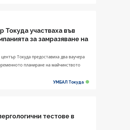
р Токуда участваха във
ампанията за замразяване на
център Токуда предоставиха два ваучера
ъвременното планиране на майчинството
УМБАЛ Токуда
лергологични тестове в