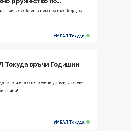
вно дружество по
ългария, одобрен от експертния борд за
УМБАЛ Токуда
 Токуда връчи Годишни
а си пожела още повече успехи, спасени
ки съдби!
УМБАЛ Токуда