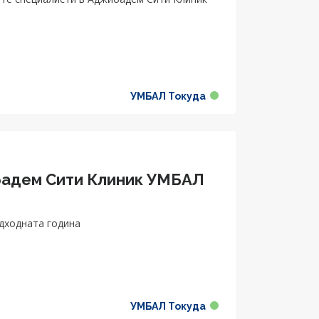
УМБАЛ Токуда
ибадем Сити Клиник УМБАЛ
едходната година
УМБАЛ Токуда