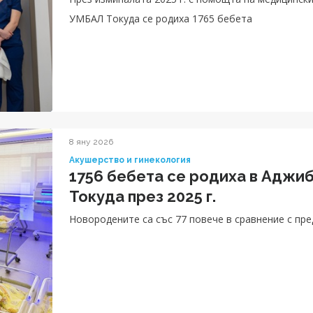
УМБАЛ Токуда се родиха 1765 бебета
8 яну 2026
Акушерство и гинекология
1756 бебета се родиха в Адж
Токуда през 2025 г.
Новородените са със 77 повече в сравнение с пр