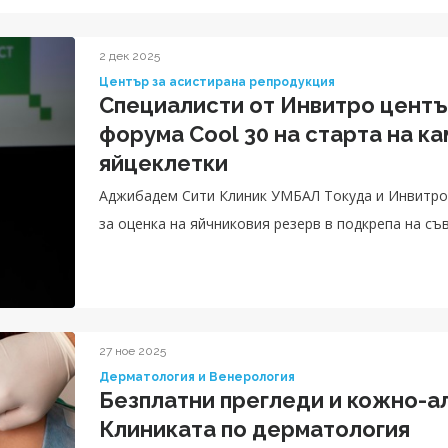
2 дек 2025
Център за асистирана репродукция
Специалисти от Инвитро центъ
форума Cool 30 на старта на к
яйцеклетки
Аджибадем Сити Клиник УМБАЛ Токуда и Инвитро 
за оценка на яйчниковия резерв в подкрепа на с
27 ное 2025
Дерматология и Венерология
Безплатни прегледи и кожно-а
Клиниката по дерматология