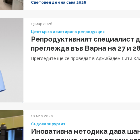
Световен ден на съня 2026
13 мар 2026
Център за асистирана репродукция
Репродуктивният специалист 
преглежда във Варна на 27 и 2
Прегледите ще се проведат в Аджибадем Сити Кл
10 мар 2026
Съдова хирургия
Иновативна методика дава шан