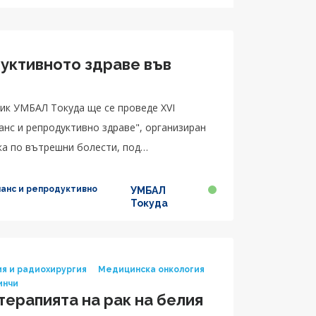
уктивното здраве във
ник УМБАЛ Токуда ще се проведе XVI
нс и репродуктивно здраве", организиран
ка по вътрешни болести, под
анс и репродуктивно
УМБАЛ
Токуда
я и радиохирургия
Медицинска онкология
инчи
терапията на рак на белия