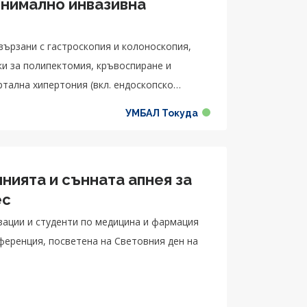
инимално инвазивна
вързани с гастроскопия и колоноскопия,
ки за полипектомия, кръвоспиране и
ртална хипертония (вкл. ендоскопско
УМБАЛ Токуда
нията и сънната апнея за
ес
изации и студенти по медицина и фармация
ференция, посветена на Световния ден на