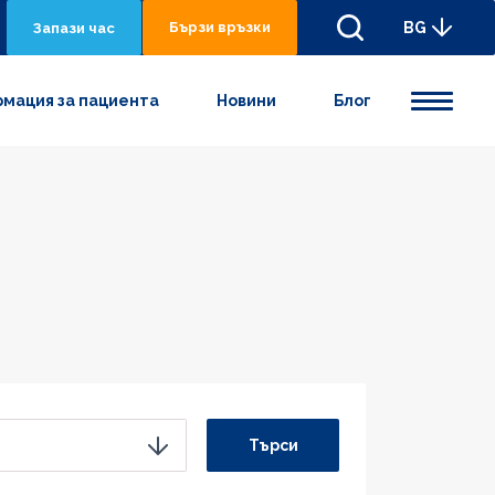
Бързи връзки
BG
Запази час
мация за пациента
Новини
Блог
Търси