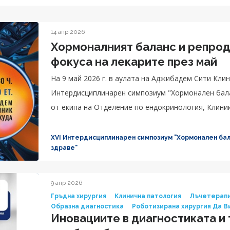
14 апр 2026
Хормоналният баланс и репрод
фокуса на лекарите през май
На 9 май 2026 г. в аулата на Аджибадем Сити Кли
Интердисциплинарен симпозиум "Хормонален бала
от екипа на Отделение по ендокринология, Клини
ръководството на доц. д-р Лъчезар Лозанов.
XVI Интердисциплинарен симпозиум "Хормонален бал
здраве"
9 апр 2026
Гръдна хирургия
Клинична патология
Лъчетерапи
Образна диагностика
Роботизирана хирургия Да В
Иновациите в диагностиката и 