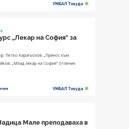
УМБАЛ Токуда
ия
урс „Лекар на София“ за
айков; „Млад лекар на София“ отличие
УМБАЛ Токуда
ичия
 Надица Мале преподаваха в