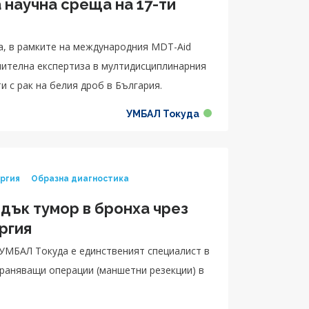
 научна среща на 17-ти
чителна експертиза в мултидисциплинарния
и с рак на белия дроб в България.
УМБАЛ Токуда
ургия
Образна диагностика
дък тумор в бронха чрез
ргия
 УМБАЛ Токуда е единственият специалист в
раняващи операции (маншетни резекции) в