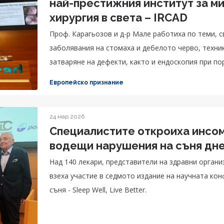
най-престижния институт за м
хирургия в света – IRCAD
Проф. Карагьозов и д-р Мале работиха по теми, с
заболявания на стомаха и дебелото черво, техни
затваряне на дефекти, както и ендоскопия при по
лечение на варици на хранопровода и стомаха).
Европейско признание
24 мар 2026
Специалистите откроиха инсом
водещи нарушения на съня дн
Над 140 лекари, представители на здравни орган
взеха участие в седмото издание на научната кон
съня - Sleep Well, Live Better.