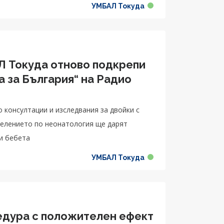
УМБАЛ Токуда
 Токуда отново подкрепи
 за България“ на Радио
консултации и изследвания за двойки с
делението по неонатология ще дарят
и бебета
УМБАЛ Токуда
едура с положителен ефект