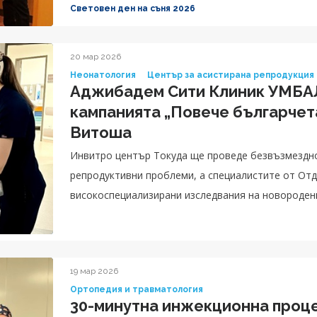
Световен ден на съня 2026
20 мар 2026
Неонатология
Център за асистирана репродукция
Аджибадем Сити Клиник УМБАЛ
кампанията „Повече българчета
Витоша
Инвитро център Токуда ще проведе безвъзмездно 
репродуктивни проблеми, а специалистите от От
високоспециализирани изследвания на новороден
19 мар 2026
Ортопедия и травматология
30-минутна инжекционна проц