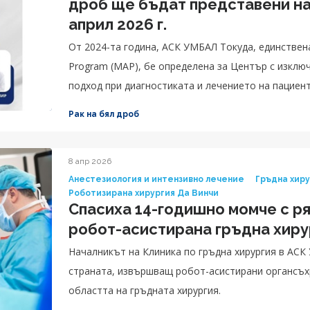
дроб ще бъдат представени на
април 2026 г.
От 2024-та година, АСК УМБАЛ Токуда, единствена, в рамките на международния MDT-Aid
Program (MAP), бе определена за Център с изклю
подход при диагностиката и лечението на пациент
Рак на бял дроб
8 апр 2026
Анестезиология и интензивно лечение
Гръдна хир
Роботизирана хирургия Да Винчи
Спасиха 14-годишно момче с ря
робот-асистирана гръдна хиру
Началникът на Клиника по гръдна хирургия в АСК
страната, извършващ робот-асистирани органсъх
областта на гръдната хирургия.