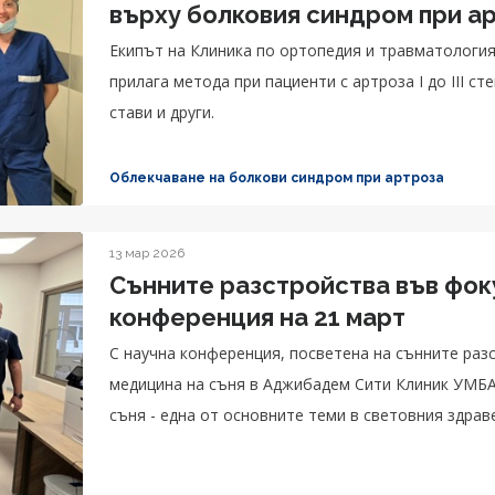
върху болковия синдром при а
Екипът на Клиника по ортопедия и травматологи
прилага метода при пациенти с артроза I до III ст
стави и други.
Облекчаване на болкови синдром при артроза
13 мар 2026
Сънните разстройства във фок
конференция на 21 март
С научна конференция, посветена на сънните раз
медицина на съня в Аджибадем Сити Клиник УМБА
съня - една от основните теми в световния здрав
мотото „Sleep well, Live better“.