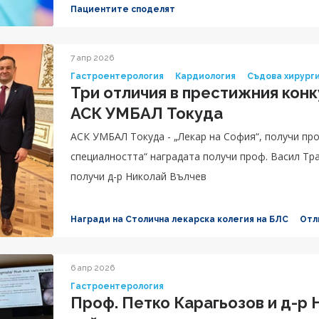
Пациентите споделят
7 апр 2026
Гастроентерология
Кардиология
Съдова хирург
Три отличия в престижния конк
АСК УМБАЛ Токуда
АСК УМБАЛ Токуда - „Лекар на София“, получи проф. Петко Карагьозов; „Принос към
специалността“ наградата получи проф. Васил Тр
получи д-р Николай Вълчев
Награди на Столична лекарска колегия на БЛС
Отл
6 апр 2026
Гастроентерология
Проф. Петко Карагьозов и д-р