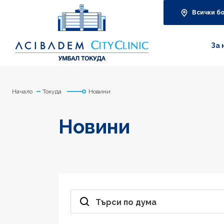
Всички б
За 
Начало
Токуда
Новини
Новини
Търси по дума