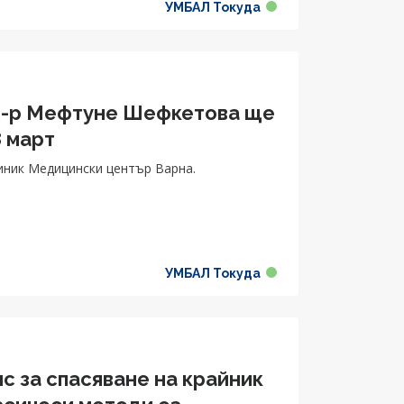
УМБАЛ Токуда
д-р Мефтуне Шефкетова ще
8 март
иник Медицински център Варна.
УМБАЛ Токуда
с за спасяване на крайник