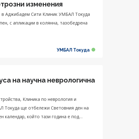
ртрозни изменения
я в Аджибадем Сити Клиник УМБАЛ Токуда
епен, с апликации в колянна, тазобедрена
УМБАЛ Токуда
уса на научна неврологична
стройства, Клиника по неврология и
Л Токуда ще отбележи Световния ден на
ен календар, който тази година е под