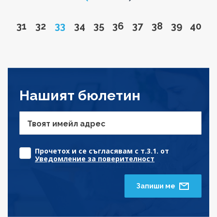
Go to page
Go to page
Page
Go to page
Go to page
Go to page
Go to page
Go to page
Go to pa
Go to
31
32
33
34
35
36
37
38
39
40
Нашият бюлетин
Твоят имейл адрес
Прочетох и се съгласявам с т.3.1. от
Уведомление за поверителност
Запиши ме