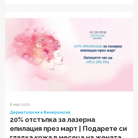
6 мар 2020
Дерматология и Венерология
20% отстъпка за лазерна
епилация през март | Подарете си
гладка кожа в месеца на жената