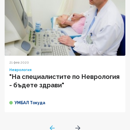
21 фев 2020
Неврология
"На специалистите по Неврология
- бъдете здрави"
УМБАЛ Токуда
GoToPreviousPage
Go to next page