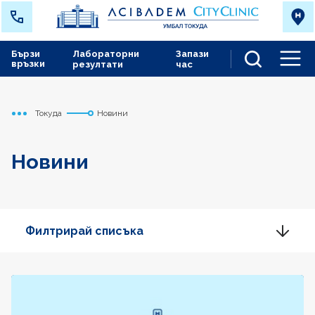
Бързи
Лабораторни
Запази
връзки
резултати
час
Men
Токуда
Новини
Начало
Новини
Филтрирай списъка