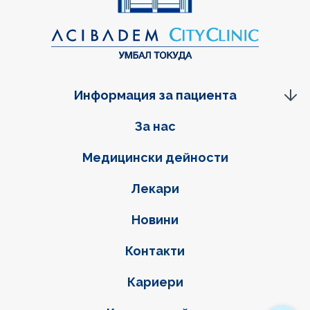
Информация за пациента
Фуутер навигация
За нас
Медицински дейности
Лекари
Новини
Контакти
Кариери