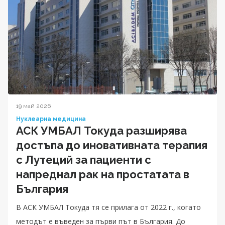
19 май 2026
Нуклеарна медицина
АСК УМБАЛ Токуда разширява
достъпа до иновативната терапия
с Лутеций за пациенти с
напреднал рак на простатата в
България
В АСК УМБАЛ Токуда тя се прилага от 2022 г., когато
методът е въведен за първи път в България. До