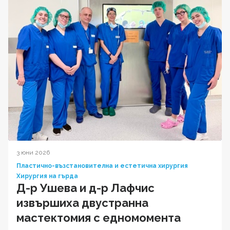
3 юни 2026
Пластично-възстановителна и естетична хирургия
Хирургия на гърда
Д-р Ушева и д-р Лафчис
извършиха двустранна
мастектомия с едномомента