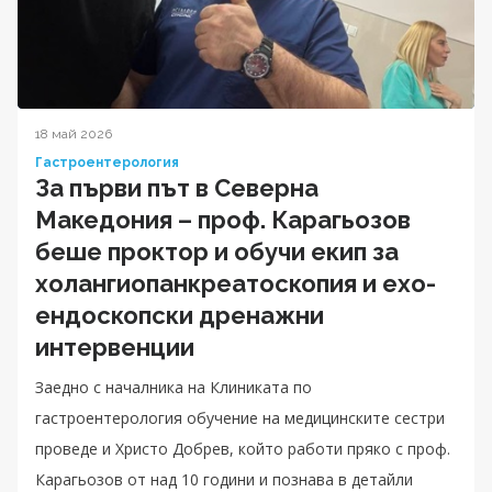
18 май 2026
Гастроентерология
За първи път в Северна
Македония – проф. Карагьозов
беше проктор и обучи екип за
холангиопанкреатоскопия и ехо-
ендоскопски дренажни
интервенции
Заедно с началника на Клиниката по
гастроентерология обучение на медицинските сестри
проведе и Христо Добрев, който работи пряко с проф.
Карагьозов от над 10 години и познава в детайли