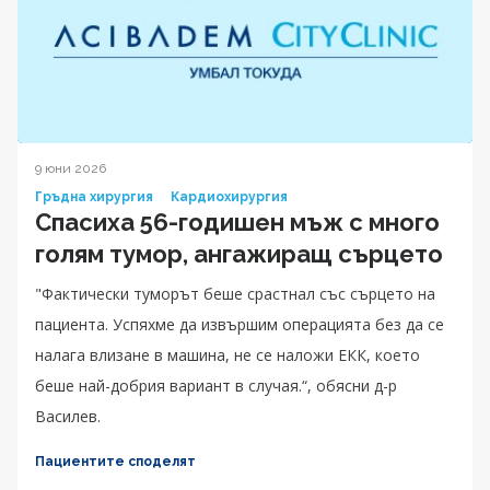
9 юни 2026
Гръдна хирургия
Кардиохирургия
Спасиха 56-годишен мъж с много
голям тумор, ангажиращ сърцето
"Фактически туморът беше срастнал със сърцето на
пациента. Успяхме да извършим операцията без да се
налага влизане в машина, не се наложи ЕКК, което
беше най-добрия вариант в случая.“, обясни д-р
Василев.
Пациентите споделят