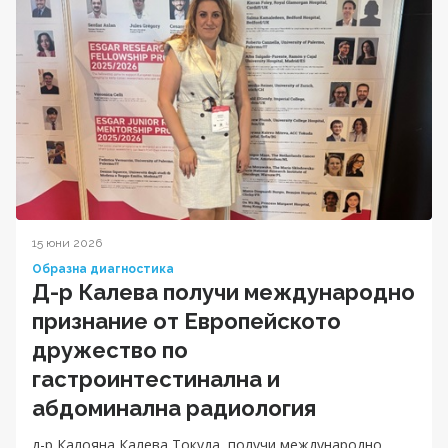
15 юни 2026
Образна диагностика
Д-р Калева получи международно
признание от Европейското
дружество по
гастроинтестинална и
абдоминална радиология
д-р Калояна Калева Токуда, получи международно