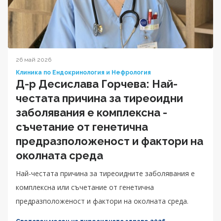
26 май 2026
Клиника по Ендокринология и Нефрология
Д-р Десислава Горчева: Най-
честата причина за тиреоидни
заболявания е комплексна -
съчетание от генетична
предразположеност и фактори на
околната среда
Най-честата причина за тиреоидните заболявания е
комплексна или съчетание от генетична
предразположеност и фактори на околната среда.