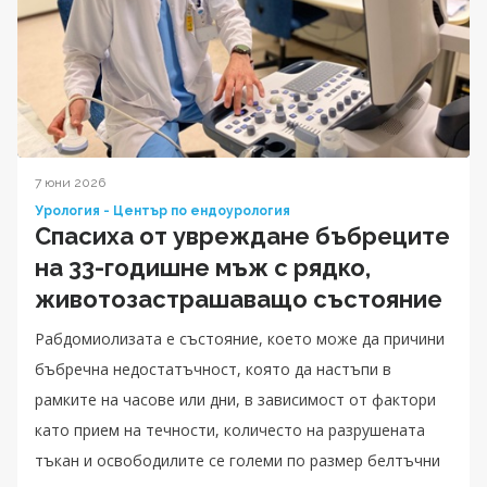
7 юни 2026
Урология - Център по ендоурология
Спасиха от увреждане бъбреците
на 33-годишне мъж с рядко,
животозастрашаващо състояние
Рабдомиолизата е състояние, което може да причини
бъбречна недостатъчност, която да настъпи в
рамките на часове или дни, в зависимост от фактори
като прием на течности, количесто на разрушената
тъкан и освободилите се големи по размер белтъчни