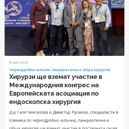
8 май 2026
Чернодробно-жлъчна, панкреатична и обща хирургия
Хирурзи ще вземат участие в
Международния конгрес на
Европейската асоциация по
ендоскопска хирургия
Д-р Галя Ченгалова и Димитър Русинов, специалисти в
Клиника по чернодробно-жлъчна, панкреатична и
обща хирургия ще вземат участие в постерната сесия