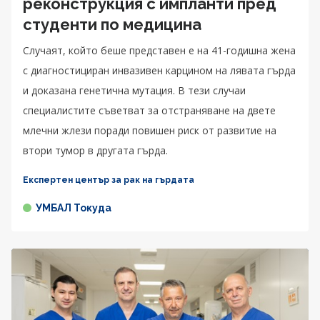
реконструкция с импланти пред
студенти по медицина
Случаят, който беше представен е на 41-годишна жена
с диагностициран инвазивен карцином на лявата гърда
и доказана генетична мутация. В тези случаи
специалистите съветват за отстраняване на двете
млечни жлези поради повишен риск от развитие на
втори тумор в другата гърда.
Експертен център за рак на гърдата
УМБАЛ Токуда