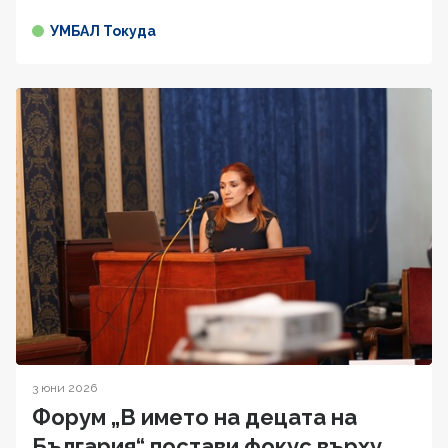
УМБАЛ Токуда
3 юни 2026
Форум „В името на децата на
България“ постави фокус върху