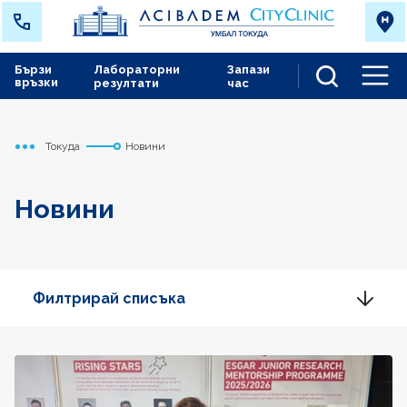
Бързи
Лабораторни
Запази
връзки
резултати
час
Men
Токуда
Новини
Начало
Новини
Филтрирай списъка