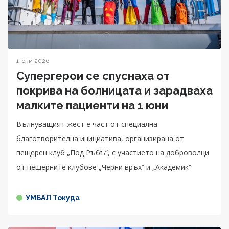
1 юни 2026
Супергерои се спуснаха от
покрива на болницата и зарадваха
малките пациенти на 1 юни
Вълнуващият жест е част от специална
благотворителна инициатива, организирана от
пещерен клуб „Под Ръбъ“, с участието на доброволци
от пещерните клубове „Черни връх“ и „Академик“
УМБАЛ Токуда