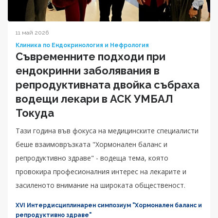
11 май 2026
Клиника по Ендокринология и Нефрология
Съвременните подходи при
ендокринни заболявания в
репродуктивната двойка събраха
водещи лекари в АСК УМБАЛ
Токуда
Тази година във фокуса на медицинските специалисти
беше взаимовръзката "Хормонален баланс и
репродуктивно здраве" - водеща тема, която
провокира професионалния интерес на лекарите и
засиленото внимание на широката общественост.
XVI Интердисциплинарен симпозиум "Хормонален баланс и
репродуктивно здраве"