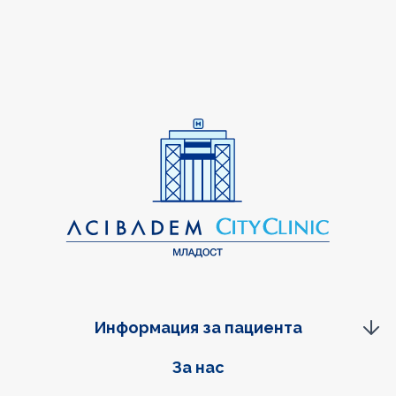
Информация за пациента
Фуутер навигация
За нас