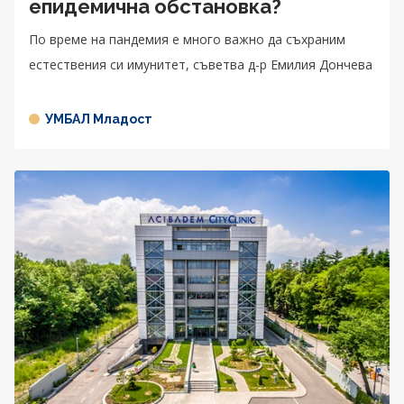
епидемична обстановка?
По време на пандемия е много важно да съхраним
естествения си имунитет, съветва д-р Емилия Дончева
УМБАЛ Младост