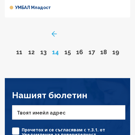
УМБАЛ Младост
GoToPreviousPage
Go to page
Go to page
Go to page
Page
Go to page
Go to page
Go to page
Go to page
Go to 
11
12
13
14
15
16
17
18
19
Нашият бюлетин
Твоят имейл адрес
Прочетох и се съгласявам с т.3.1. от
Уведомление за поверителност