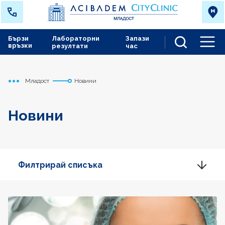
Бързи
Лабораторни
Запази
връзки
резултати
час
Men
Младост
Новини
Начало
Новини
Филтрирай списъка