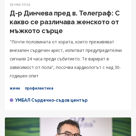
19 мар 2024
Д-р Динчева пред в. Телеграф: С
какво се различава женското от
мъжкото сърце
"Почти половината от хората, които преживяват
внезапен сърдечен арест, изпитват предупредителни
сигнали 24 часа преди събитието. Те варират в
зависимост от пола", посочва кардиологът с над 30-
годишен опит
жени
профилактика
УМБАЛ Сърдечно-съдов център