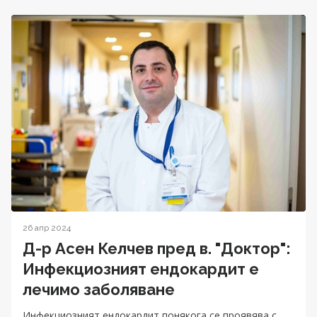
26 апр 2024
Д-р Асен Келчев пред в. "Доктор":
Инфекциозният ендокардит е
лечимо заболяване
Инфекциозният ендокардит понякога се проявява с