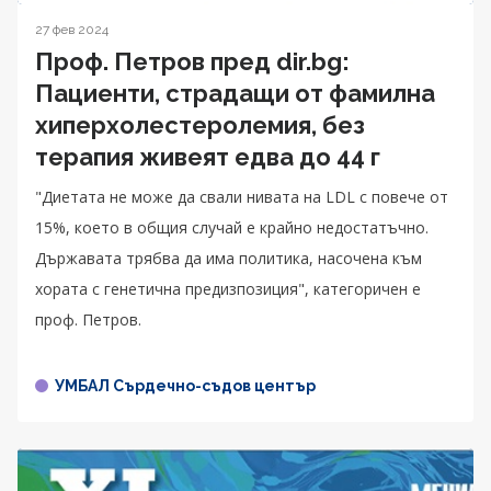
27 фев 2024
Проф. Петров пред dir.bg:
Пациенти, страдащи от фамилна
хиперхолестеролемия, без
терапия живеят едва до 44 г
"Диетата не може да свали нивата на LDL с повече от
15%, което в общия случай е крайно недостатъчно.
Държавата трябва да има политика, насочена към
хората с генетична предизпозиция", категоричен е
проф. Петров.
УМБАЛ Сърдечно-съдов център