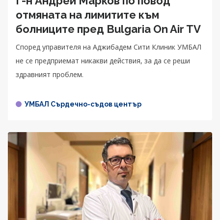
Г-н Андрей Марков по повод
отмяната на лимитите към
болниците пред Bulgaria On Air TV
Според управителя на Аджибадем Сити Клиник УМБАЛ
не се предприемат никакви действия, за да се реши
здравният проблем.
УМБАЛ Сърдечно-съдов център