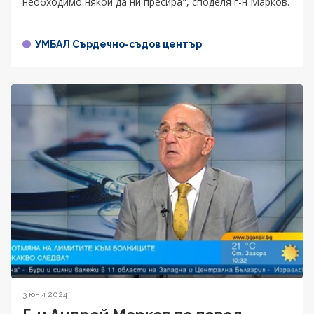
необходимо някой да ни пресира", споделя г-н Марков.
УМБАЛ Сърдечно-съдов център
3 юни 2024