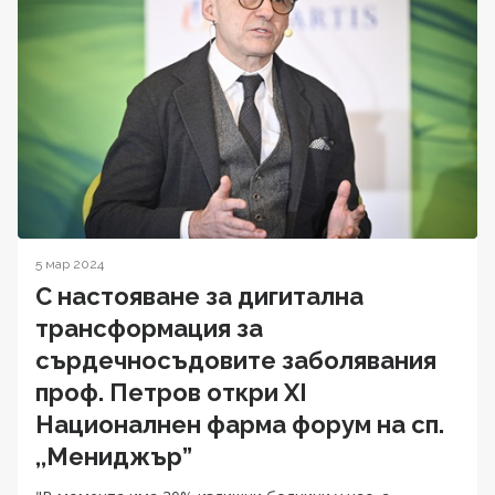
5 мар 2024
С настояване за дигитална
трансформация за
сърдечносъдовите заболявания
проф. Петров откри XI
Националнен фарма форум на сп.
,,Мениджър”