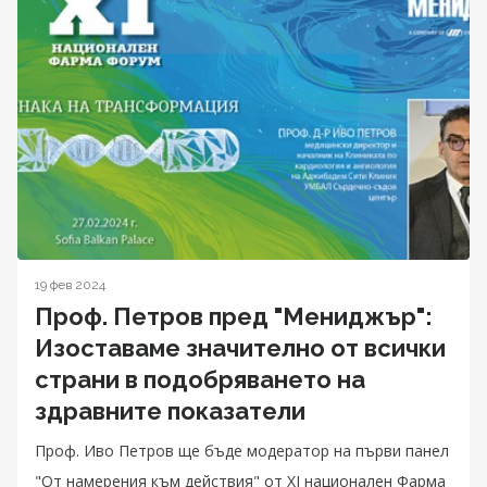
19 фев 2024
Проф. Петров пред "Мениджър":
Изоставаме значително от всички
страни в подобряването на
здравните показатели
Проф. Иво Петров ще бъде модератор на първи панел
"От намерения към действия" от XI национален Фарма