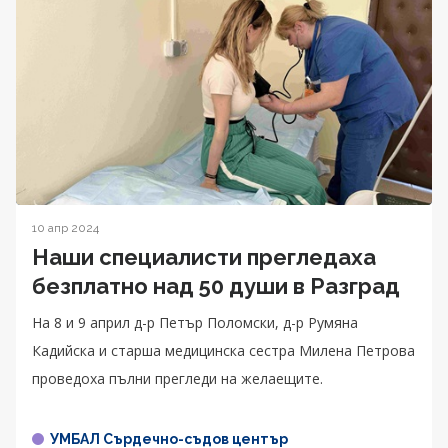
10 апр 2024
Наши специалисти прегледаха
безплатно над 50 души в Разград
На 8 и 9 април д-р Петър Поломски, д-р Румяна
Кадийска и старша медицинска сестра Милена Петрова
проведоха пълни прегледи на желаещите.
УМБАЛ Сърдечно-съдов център