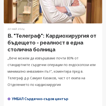
22 май 2024
В. "Телеграф": Кардиохирургия от
бъдещето - реалност в една
столична болница
„Вече можем да извършваме почти 80% от
стандартните сърдечни операции по ендоскопски или
минимално инвазивен път“, коментира пред в.
Телеграф д-р Самуил Казаков, част от екипа на
Отделението по кардиохирургия
УМБАЛ Сърдечно-съдов център