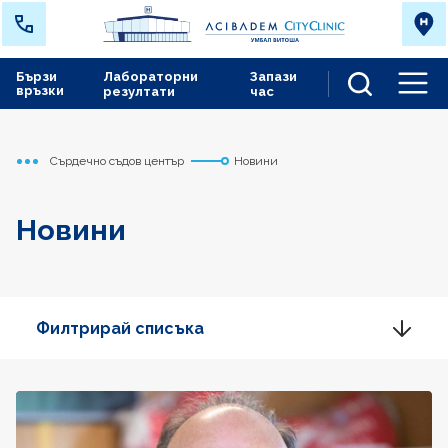
Бързи
Лабораторни
Запази
връзки
резултати
час
Men
Сърдечно съдов център
Новини
Начало
Новини
Филтрирай списъка