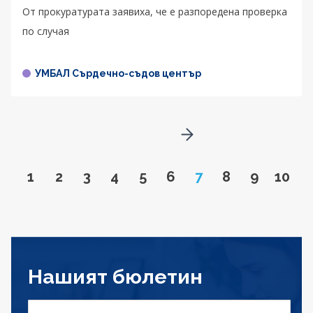
От прокуратурата заявиха, че е разпоредена проверка
по случая
УМБАЛ Сърдечно-съдов център
Go to next page
Go to page
Go to page
Go to page
Go to page
Go to page
Go to page
Page
Go to page
Go to pa
Go to
1
2
3
4
5
6
7
8
9
10
Нашият бюлетин