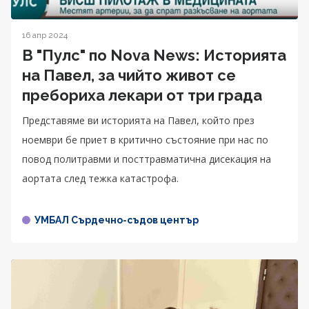
16 апр 2024
В "Пулс" по Nova News: Историята
на Павел, за чийто живот се
пребориха лекари от три града
Представяме ви историята на Павел, който през
ноември бе приет в критично състояние при нас по
повод политравми и посттравматична дисекация на
аортата след тежка катастрофа.
УМБАЛ Сърдечно-съдов център