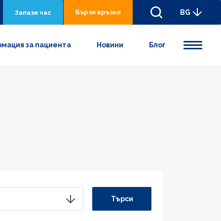
Бързи връзки
BG
Запази час
мация за пациента
Новини
Блог
Търси