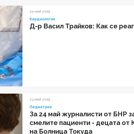
25 май 2019
Кардиология
Д-р Васил Трайков: Как се реа
23 май 2019
Педиатрия
За 24 май журналисти от БНР з
смелите пациенти - децата от
на Болница Токуда