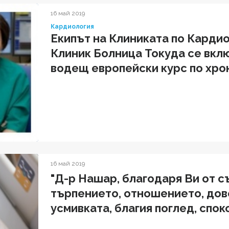
16 май 2019
Кардиология
Екипът на Клиниката по Карди
Клиник Болница Токуда се вклю
водещ европейски курс по хро
16 май 2019
"Д-р Нашар, благодаря Ви от 
търпението, отношението, дов
усмивката, благия поглед, спо
и което вдъхвате на пациентит