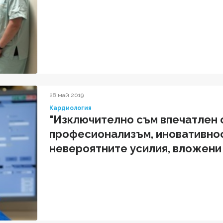
28 май 2019
Кардиология
"Изключително съм впечатлен 
професионализъм, иновативнос
невероятните усилия, вложени о
решаването на кардиологичния