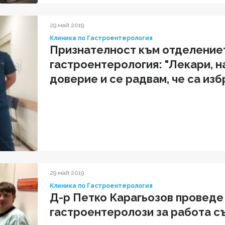
29 май 2019
Клиника по Гастроентерология
Признателност към отделение
гастроентерология: "Лекари, 
доверие и се радвам, че са изб
България"
29 май 2019
Клиника по Гастроентерология
Д-р Петко Карагьозов проведе
гастроентеролози за работа с