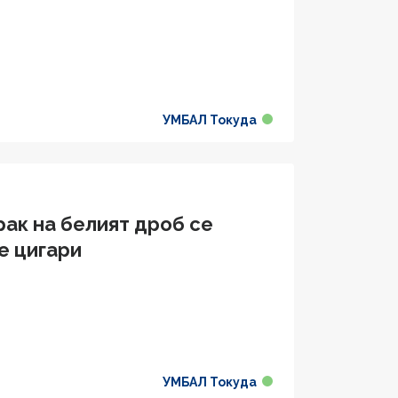
УМБАЛ Токуда
рак на белият дроб се
е цигари
УМБАЛ Токуда