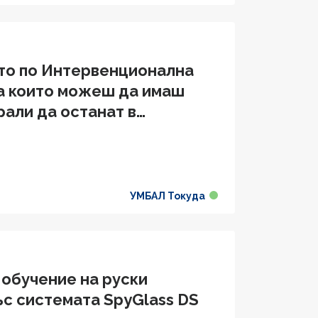
то по Интервенционална
на които можеш да имаш
рали да останат в
УМБАЛ Токуда
 обучение на руски
ъс системата SpyGlass DS