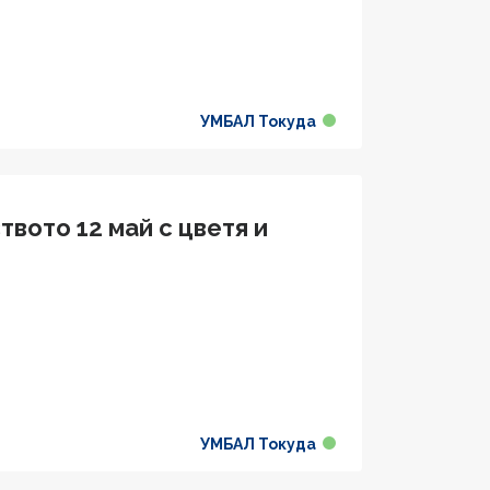
УМБАЛ Токуда
вото 12 май с цветя и
УМБАЛ Токуда