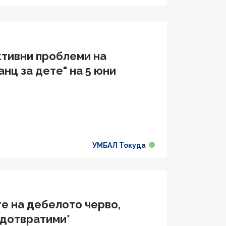
тивни проблеми на
нц за дете" на 5 юни
УМБАЛ Токуда
е на дебелото черво,
едотвратими*