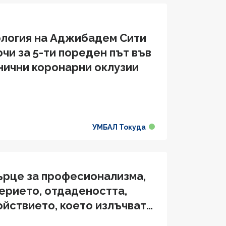
ология на Аджибадем Сити
чи за 5-ти пореден път във
нични коронарни оклузии
УМБАЛ Токуда
сърце за професионализма,
ерието, отдадеността,
койствието, което излъчвате
е си"