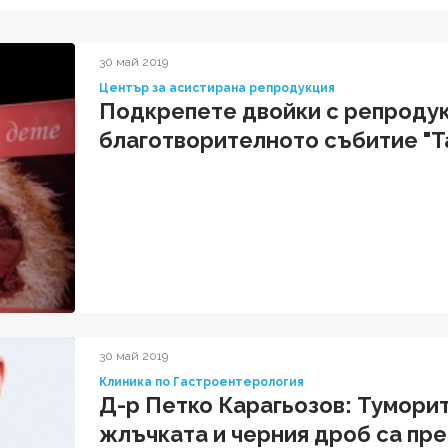
30 май 2019
Център за асистирана репродукция
Подкрепете двойки с репродук
благотворителното събитие "Та
30 май 2019
Клиника по Гастроентерология
Д-р Петко Карагьозов: Туморит
жлъчката и черния дроб са пр