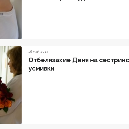
16 май 2019
Отбелязахме Деня на сестринст
усмивки