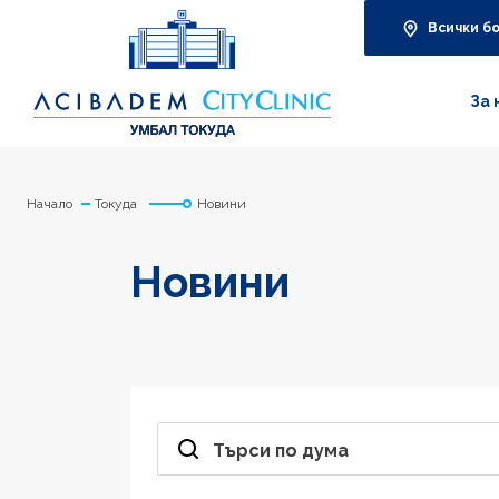
Всички б
За 
Начало
Токуда
Новини
Новини
Търси по дума