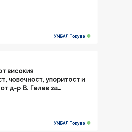
УМБАЛ Токуда
от високия
т, човечност, упоритост и
т д-р В. Гелев за
 ми проблем"
УМБАЛ Токуда