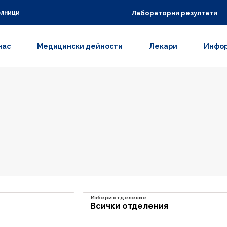
Лабораторни резултати
олници
нас
Медицински дейности
Лекари
Инфор
Избери отделение
Всички отделения