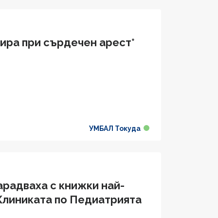
гира при сърдечен арест*
УМБАЛ Токуда
арадваха с книжки най-
 Клиниката по Педиатрията