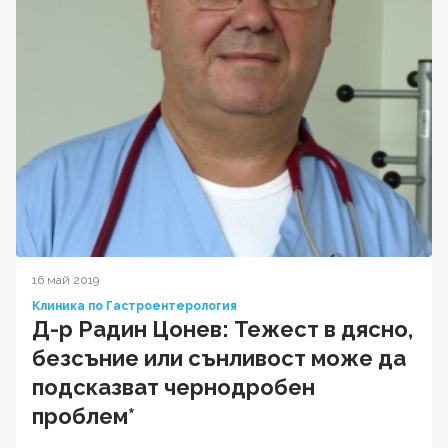
16 май 2019
Клиника по Гастроентерология
Д-р Радин Цонев: Тежест в дясно,
безсъние или сънливост може да
подсказват чернодробен
проблем*