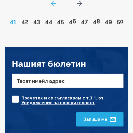
GoToPreviousPage
Go to next page
Page
Go to page
Go to page
Go to page
Go to page
Go to page
Go to page
Go to page
Go to pa
Go to
41
42
43
44
45
46
47
48
49
50
Нашият бюлетин
Твоят имейл адрес
Прочетох и се съгласявам с т.3.1. от
Уведомление за поверителност
Запиши ме