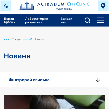
Бързи
Лабораторни
Запази
връзки
резултати
час
Men
Токуда
Новини
Начало
Новини
Филтрирай списъка