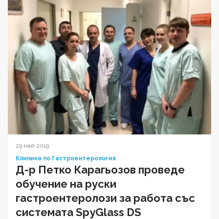
29 май 2019
Клиника по Гастроентерология
Д-р Петко Карагьозов проведе
обучение на руски
гастроентеролози за работа със
системата SpyGlass DS