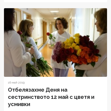
16 май 2019
Отбелязахме Деня на
сестринството 12 май с цветя и
усмивки