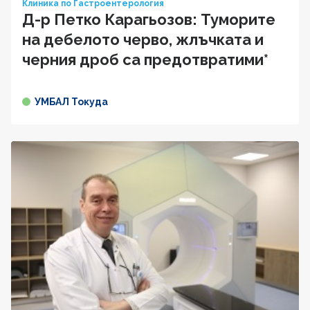
Клиника по Гастроентерология
Д-р Петко Карагьозов: Туморите
на дебелото черво, жлъчката и
черния дроб са предотвратими*
УМБАЛ Токуда