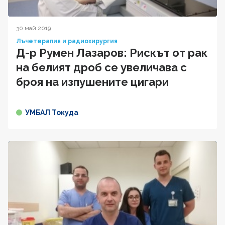
30 май 2019
Лъчетерапия и радиохирургия
Д-р Румен Лазаров: Рискът от рак
на белият дроб се увеличава с
броя на изпушените цигари
УМБАЛ Токуда