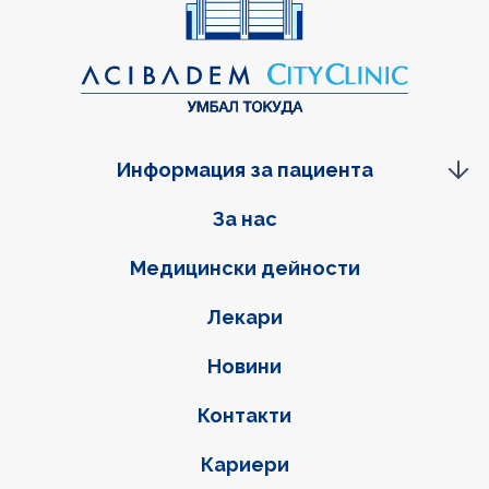
Информация за пациента
Фуутер навигация
За нас
Медицински дейности
Лекари
Новини
Контакти
Кариери