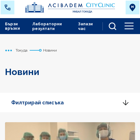
Бързи
Лабораторни
Запази
връзки
резултати
час
Men
Токуда
Новини
Начало
Новини
Филтрирай списъка