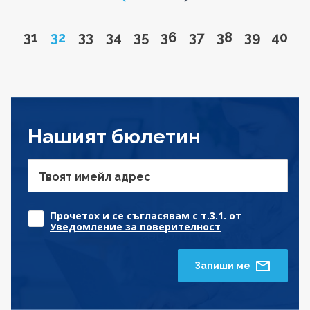
Go to page
Page
Go to page
Go to page
Go to page
Go to page
Go to page
Go to page
Go to pa
Go to
31
32
33
34
35
36
37
38
39
40
Нашият бюлетин
Твоят имейл адрес
Прочетох и се съгласявам с т.3.1. от
Уведомление за поверителност
Запиши ме