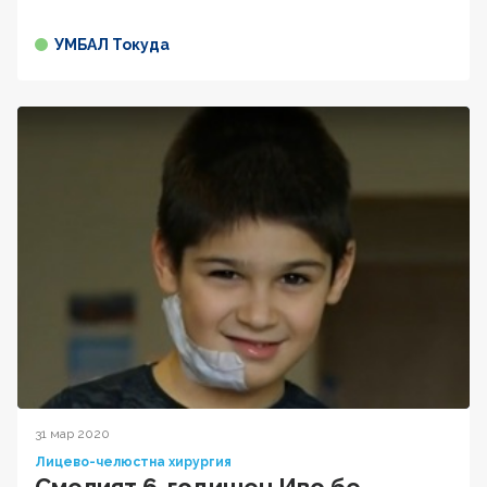
УМБАЛ Токуда
31 мар 2020
Лицево-челюстна хирургия
Смелият 6-годишен Иво бе