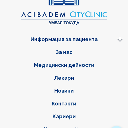
Информация за пациента
Фуутер навигация
За нас
Медицински дейности
Лекари
Новини
Контакти
Кариери