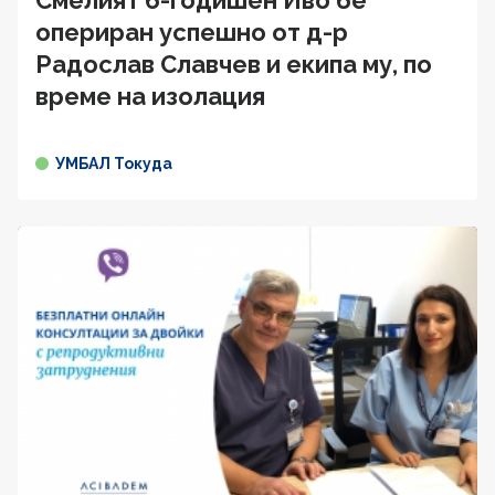
опериран успешно от д-р
Радослав Славчев и екипа му, по
време на изолация
УМБАЛ Токуда