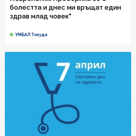
болестта и днес ми връщат един
здрав млад човек"
УМБАЛ Токуда