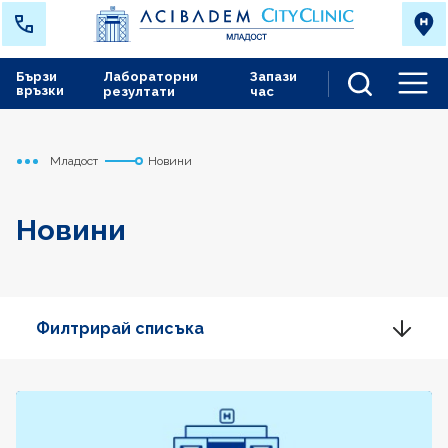
Бързи
Лабораторни
Запази
връзки
резултати
час
Men
Младост
Новини
Начало
Новини
Филтрирай списъка