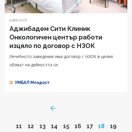
9 фев 2016
Аджибадем Сити Клиник
Онкологичен център работи
изцяло по договор с НЗОК
Лечебното заведение има договор с НЗОК в целия
обхват на дейността си.
УМБАЛ Младост
GoToPreviousPage
Go to page
Go to page
Go to page
Go to page
Go to page
Go to page
Go to page
Page
Go to 
11
12
13
14
15
16
17
18
19