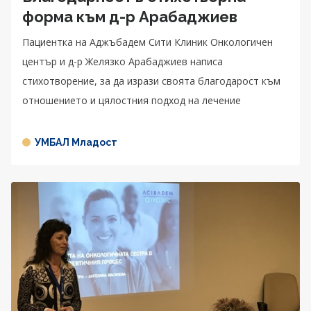
форма към д-р Арабаджиев
Пациентка на Аджъбадем Сити Клиник Онкологичен
център и д-р Желязко Арабаджиев написа
стихотворение, за да изрази своята благодарост към
отношението и цялостния подход на лечение
УМБАЛ Младост