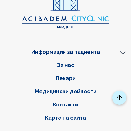
Информация за пациента
Фуутер навигация
За нас
Лекари
Медицински дейности
Контакти
Карта на сайта