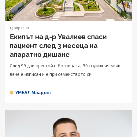
15 апр 2021
Екипът на д-р Увалиев спаси
пациент след 3 месеца на
апаратно дишане
След 99 дни престой в болницата, 50-годишния мъж
вече е изписан и е при семейството си
УМБАЛ Младост