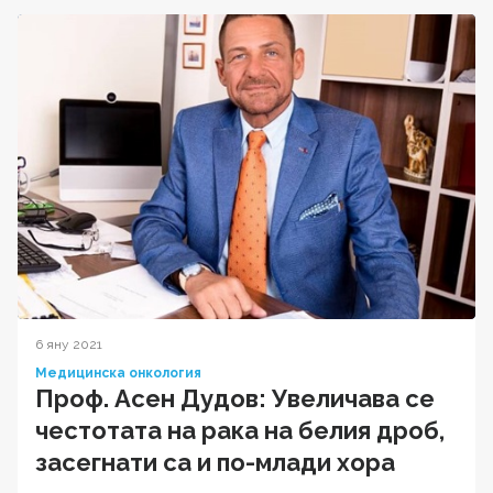
6 яну 2021
Медицинска онкология
Проф. Асен Дудов: Увеличава се
честотата на рака на белия дроб,
засегнати са и по-млади хора