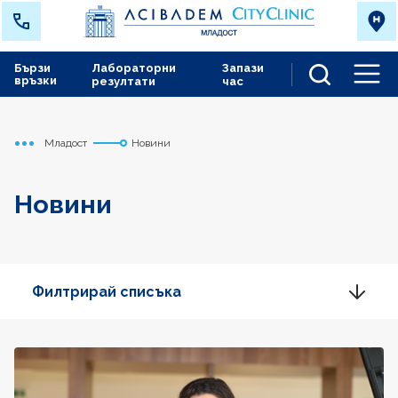
Бързи
Лабораторни
Запази
връзки
резултати
час
Men
Младост
Новини
Начало
Новини
Филтрирай списъка