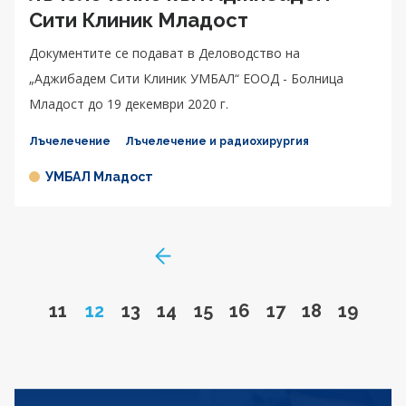
Сити Клиник Младост
Документите се подават в Деловодство на
„Аджибадем Сити Клиник УМБАЛ“ ЕООД - Болница
Младост до 19 декември 2020 г.
Лъчелечение
Лъчелечение и радиохирургия
УМБАЛ Младост
GoToPreviousPage
Go to page
Page
Go to page
Go to page
Go to page
Go to page
Go to page
Go to page
Go to 
11
12
13
14
15
16
17
18
19