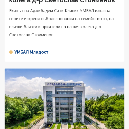
колега д-р Светослав Стоименов
Екипът на Аджибадем Сити Клиник УМБАЛ изказва
своите искрени съболезнования на семейството, на
всички близки и приятели на нашия колега д-р
Светослав Стоименов.
УМБАЛ Младост