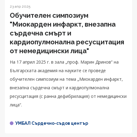
23 апр 2025
Обучителен симпозиум
"Миокарден инфаркт, внезапна
сърдечна смърт и
кардиопулмонална ресусцитация
от немедицински лица"
На 17 април 2025 г. в зала „проф. Марин Дринов“ на
Българската академия на науките се проведе
обучителен симпозиум на тема „Миокарден инфаркт,
внезапна сърдечна смърт и кардиопулмонална
ресусцитация (с ранна дефибрилация) от немедицински
лица“.
УМБАЛ Сърдечно-съдов център