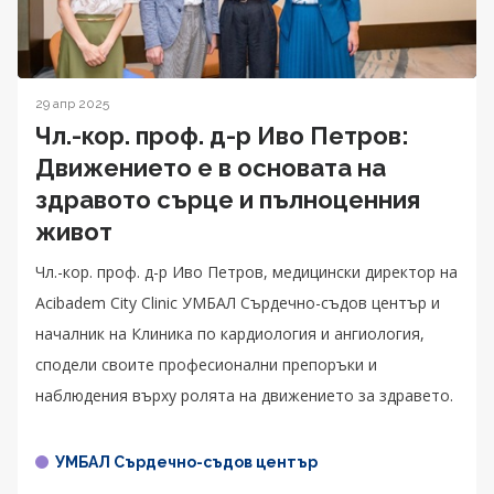
29 апр 2025
Чл.-кор. проф. д-р Иво Петров:
Движението е в основата на
здравото сърце и пълноценния
живот
Чл.-кор. проф. д-р Иво Петров, медицински директор на
Acibadem City Clinic УМБАЛ Сърдечно-съдов център и
началник на Клиника по кардиология и ангиология,
сподели своите професионални препоръки и
наблюдения върху ролята на движението за здравето.
УМБАЛ Сърдечно-съдов център