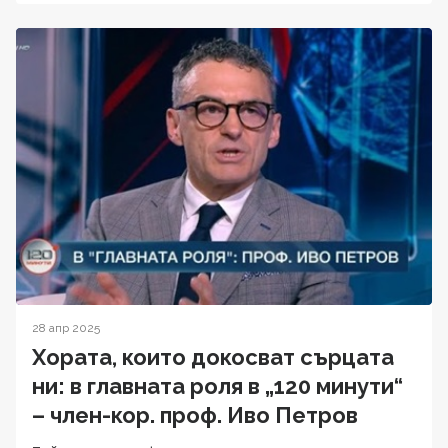
28 апр 2025
Хората, които докосват сърцата
ни: в главната роля в „120 минути“
– член-кор. проф. Иво Петров