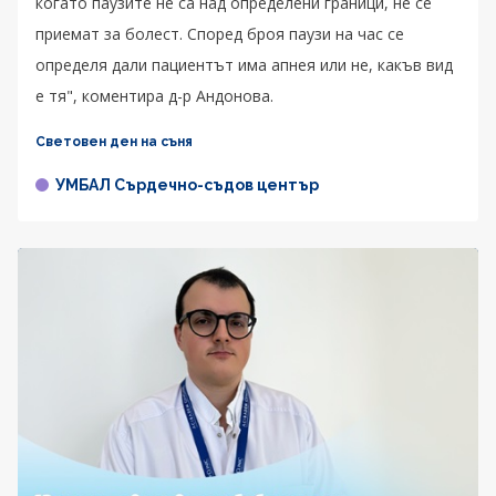
когато паузите не са над определени граници, не се
приемат за болест. Според броя паузи на час се
определя дали пациентът има апнея или не, какъв вид
е тя", коментира д-р Андонова.
Световен ден на съня
УМБАЛ Сърдечно-съдов център