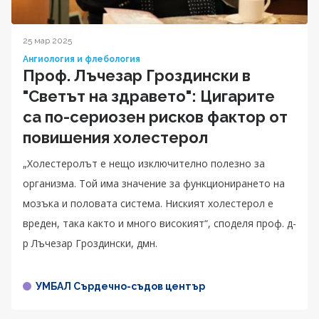
25 мар 2025
Ангиология и флебология
Проф. Лъчезар Гроздински в
"Светът на здравето": Цигарите
са по-сериозен рисков фактор от
повишения холестерол
„Холестеролът е нещо изключително полезно за
организма. Той има значение за функционирането на
мозъка и половата система. Ниският холестерол е
вреден, така както и много високият“, споделя проф. д-
р Лъчезар Гроздински, дмн.
УМБАЛ Сърдечно-съдов център