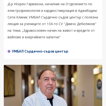
Д-р Искрен Гарвански, началник на Отделението по
електрофизиология и кардиостимулация в Аджибадем
Сити Клиник УМБАЛ Сърдечно-съдов център с полезна
лекция за учениците от 134-то СУ "Димчо Дебелянов"
на тема: „Здравословен начин на живот и вредите от
вейпове и енергийните напитки“
УМБАЛ Сърдечно-съдов център