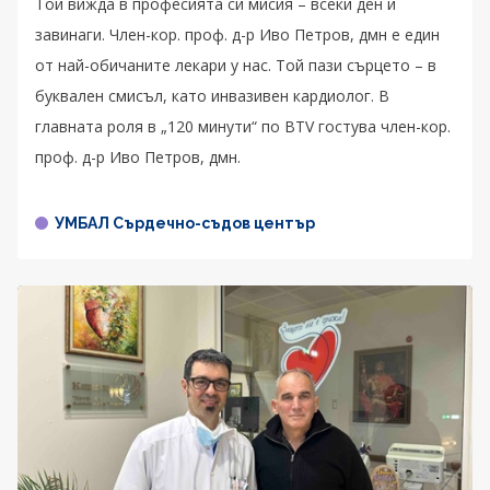
Той вижда в професията си мисия – всеки ден и
завинаги. Член-кор. проф. д-р Иво Петров, дмн е един
от най-обичаните лекари у нас. Той пази сърцето – в
буквален смисъл, като инвазивен кардиолог. В
главната роля в „120 минути“ по BTV гостува член-кор.
проф. д-р Иво Петров, дмн.
УМБАЛ Сърдечно-съдов център