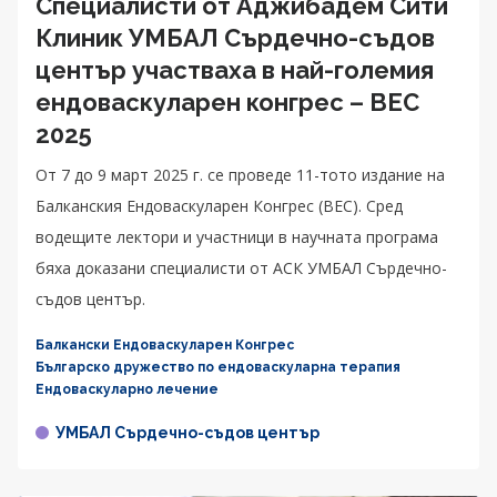
Специалисти от Аджибадем Сити
Клиник УМБАЛ Сърдечно-съдов
център участваха в най-големия
ендоваскуларен конгрес – BEC
2025
От 7 до 9 март 2025 г. се проведе 11-тото издание на
Балканския Ендоваскуларен Конгрес (BEC). Сред
водещите лектори и участници в научната програма
бяха доказани специалисти от АСК УМБАЛ Сърдечно-
съдов център.
Балкански Ендоваскуларен Конгрес
Българско дружество по ендоваскуларна терапия
Ендоваскуларно лечение
УМБАЛ Сърдечно-съдов център