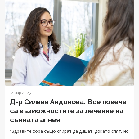
14 мар 2025
Д-р Силвия Андонова: Все повече
са възможностите за лечение на
сънната апнея
"Здравите хора също спират да дишат, докато спят, но