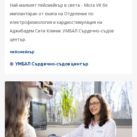
Най-малкият пейсмейкър в света - Micra VR бе
имплантиран от екипа на Отделение по
електрофизиология и кардиостимулация на
Аджибадем Сити Клиник УМБАЛ Сърдечно-съдов
център.
пейсмейкър
УМБАЛ Сърдечно-съдов център