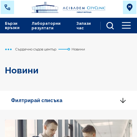
Бързи
Лабораторни
Запази
връзки
резултати
час
Men
Сърдечно съдов център
Новини
Начало
Новини
Филтрирай списъка