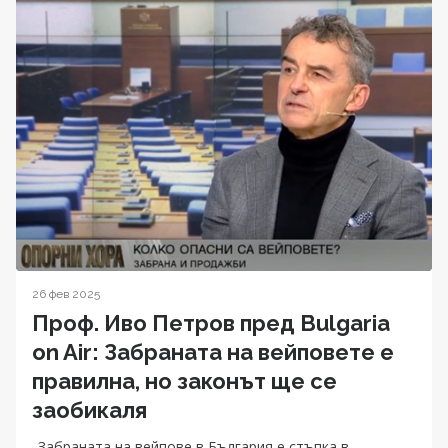
26 фев 2025
Проф. Иво Петров пред Bulgaria
on Air: Забраната на вейповете е
правилна, но законът ще се
заобикаля
„Забраната на вейпове в България е стъпка в