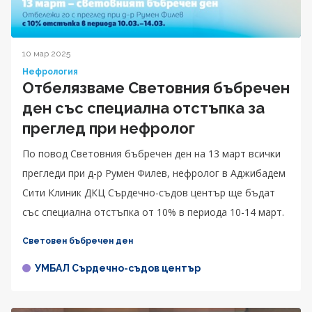
10 мар 2025
Нефрология
Отбелязваме Световния бъбречен
ден със специална отстъпка за
преглед при нефролог
По повод Световния бъбречен ден на 13 март всички
прегледи при д-р Румен Филев, нефролог в Аджибадем
Сити Клиник ДКЦ Сърдечно-съдов център ще бъдат
със специална отстъпка от 10% в периода 10-14 март.
Световен бъбречен ден
УМБАЛ Сърдечно-съдов център