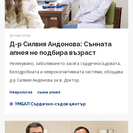
30 мар 2025
Д-р Силвия Андонова: Сънната
апнея не подбира възраст
Нелекувано, заболяването засяга сърдечносъдовата,
белодробната и неврокогнитивната системи, обощава
д-р Силвия Андонова за в. Доктор.
Неврология
сънна апнея
УМБАЛ Сърдечно-съдов център