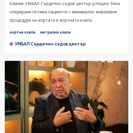
Клиник УМБАЛ Сърдечно-съдов център успешно бяха
оперирани петима пациенти с минимално инвазивни
процедури на аортата и аортната клапа.
аортна клапа
митрална клапа
УМБАЛ Сърдечно-съдов център