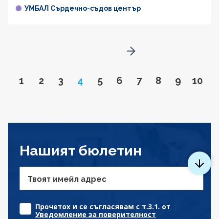
УМБАЛ Сърдечно-съдов център
Go to next page
Go to page
Go to page
Go to page
Page
Go to page
Go to page
Go to page
Go to page
Go to pa
Go to
1
2
3
4
5
6
7
8
9
10
Нашият бюлетин
Твоят имейл адрес
Прочетох и се съгласявам с т.3.1. от
Уведомление за поверителност