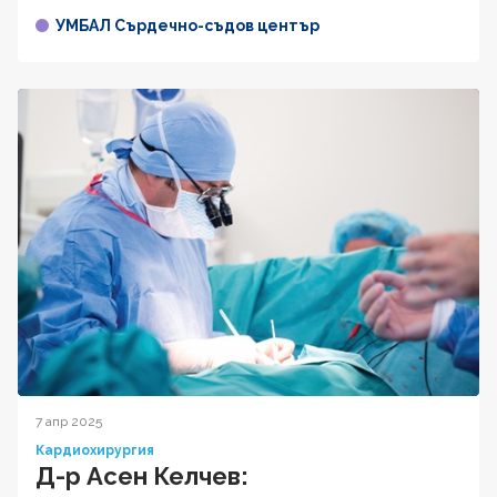
УМБАЛ Сърдечно-съдов център
7 апр 2025
Кардиохирургия
Д-р Асен Келчев: