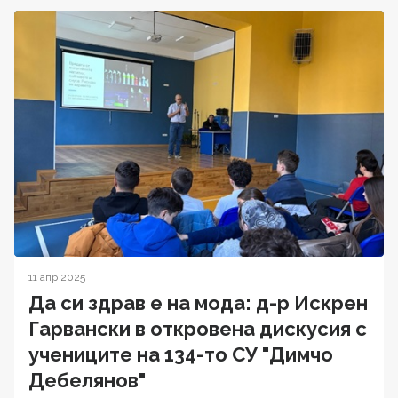
11 апр 2025
Да си здрав е на мода: д-р Искрен
Гарвански в откровена дискусия с
учениците на 134-то СУ "Димчо
Дебелянов"