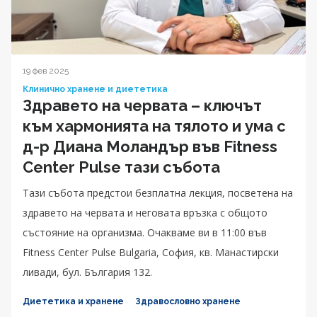
19 фев 2025
Клинично хранене и диететика
Здравето на червата – ключът
към хармонията на тялото и ума с
д-р Диана Моландър във Fitness
Center Pulse тази събота
Тази събота предстои безплатна лекция, посветена на
здравето на червата и неговата връзка с общото
състояние на организма. Очакваме ви в 11:00 във
Fitness Center Pulse Bulgaria, София, кв. Манастирски
ливади, бул. България 132.
Диететика и хранене
Здравословно хранене