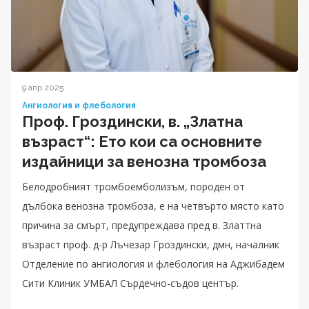
9 апр 2025
Ангиология и флебология
Проф. Гроздински, в. „Златна
възраст“: Ето кои са основните
издайници за венозна тромбоза
Белодробният тромбоемболизъм, породен от
дълбока венозна тромбоза, е на четвърто място като
причина за смърт, предупреждава пред в. Златтна
възраст проф. д-р Лъчезар Гроздински, дмн, началник
Отделение по ангиология и флебология на Аджибадем
Сити Клиник УМБАЛ Сърдечно-съдов център.