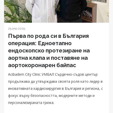
25 апр 2025
Първа по рода си в България
операция: Едноетапно
ендоскопско протезиране на
аортна клапа и поставяне на
аортокоронарен байпас
Acibadem City Clinic УМБАЛ Сърдечно-съдов център
продължава да утвърждава своята роля като лидер в
иновативната кардиохирургия в България и региона, с
фокус върху безопасността, модерните методи и
персонализираната грижа.