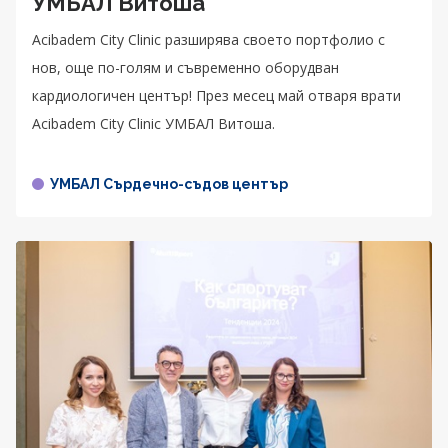
УМБАЛ Витоша
Acibadem City Clinic разширява своето портфолио с
нов, още по-голям и съвременно оборудван
кардиологичен център! През месец май отваря врати
Acibadem City Clinic УМБАЛ Витоша.
УМБАЛ Сърдечно-съдов център