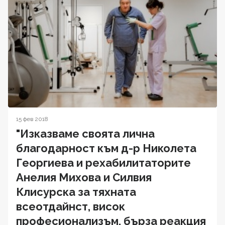
15 фев 2018
"Изказваме своята лична
благодарност към д-р Николета
Георгиева и рехабилитаторите
Анелия Михова и Силвия
Клисурска за тяхната
всеотдайнст, висок
професионализъм, бърза реакция