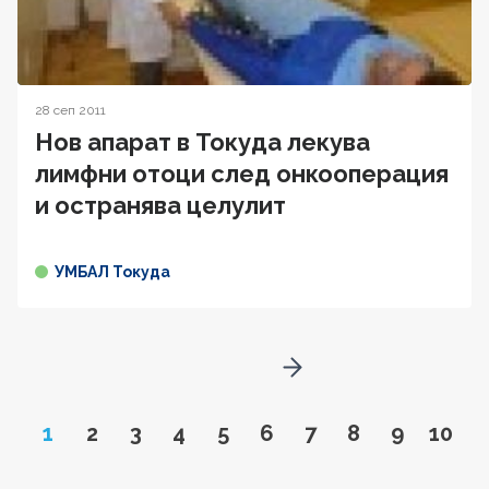
28 сеп 2011
Нов апарат в Токуда лекува
лимфни отоци след онкооперация
и остранява целулит
УМБАЛ Токуда
Go to next page
Page
Go to page
Go to page
Go to page
Go to page
Go to page
Go to page
Go to page
Go to pa
Go to
1
2
3
4
5
6
7
8
9
10