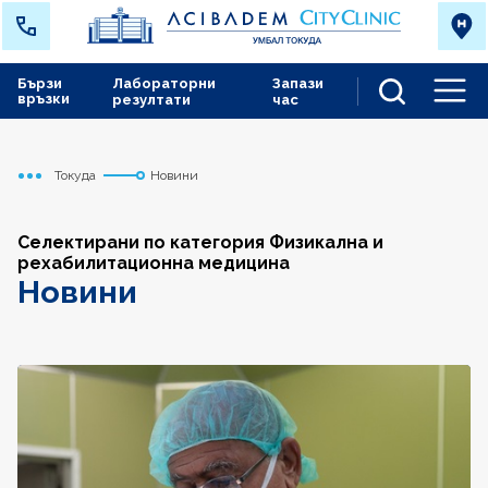
Бързи
Лабораторни
Запази
връзки
резултати
час
Men
Токуда
Новини
Начало
Селектирани по категория Физикална и
рехабилитационна медицина
Новини