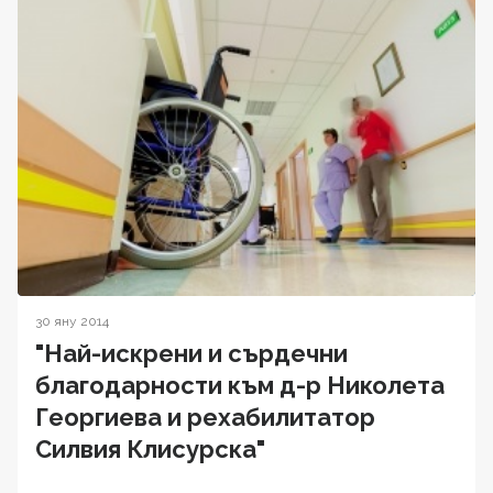
30 яну 2014
"Най-искрени и сърдечни
благодарности към д-р Николета
Георгиева и рехабилитатор
Силвия Клисурска"