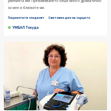
уменията им! Преживяването беше много драматично
за мен и близките ми.
Пациентите споделят
Световен ден на сърцето
УМБАЛ Токуда