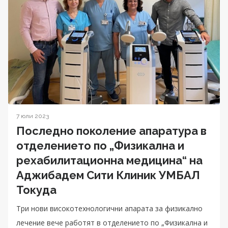
7 юли 2023
Последно поколение апаратура в
отделението по „Физикална и
рехабилитационна медицина“ на
Аджибадем Сити Клиник УМБАЛ
Токуда
Три нови високотехнологични апарата за физикално
лечение вече работят в отделението по „Физикална и