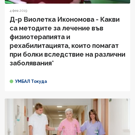
4 фев 2019
Д-р Виолетка Икономова - Какви
са методите за лечение във
физиотерапията и
рехабилитацията, които помагат
при болки вследствие на различни
заболявания*
УМБАЛ Токуда