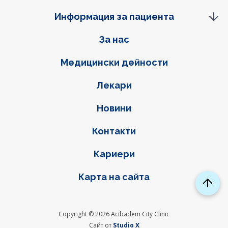
Информация за пациента
Фуутер навигация
За нас
Медицински дейности
Лекари
Новини
Контакти
Кариери
Карта на сайта
Social links
Copyright © 2026 Acibadem City Clinic
Сайт от
Studio X