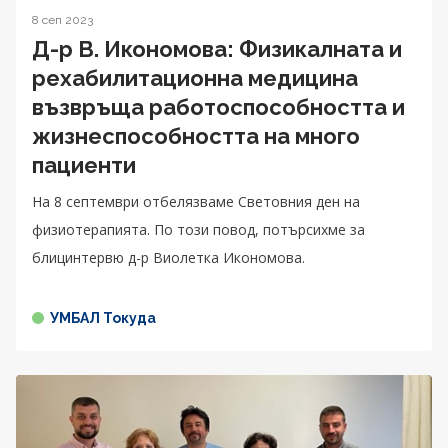
8 сеп 2023
Д-р В. Икономова: Физикалната и
рехабилитационна медицина
възвръща работоспособността и
жизнеспособността на много
пациенти
На 8 септември отбелязваме Световния ден на
физиотерапията. По този повод, потърсихме за
блицинтервю д-р Виолетка Икономова.
УМБАЛ Токуда