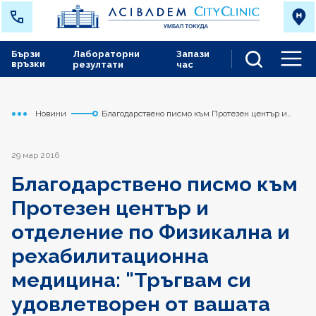
Бързи
Лабораторни
Запази
връзки
резултати
час
Men
Новини
Благодарствено писмо към Протезен център и
Начало
Токуда
отделение по Физикална и рехабилитационна
медицина: "Тръгвам си удовлетворен от вашата
работа и няма да забравя вашето отношение към
мен"
29 мар 2016
Благодарствено писмо към
Протезен център и
отделение по Физикална и
рехабилитационна
медицина: "Тръгвам си
удовлетворен от вашата