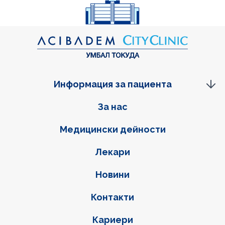
Информация за пациента
Фуутер навигация
За нас
Медицински дейности
Лекари
Новини
Контакти
Кариери