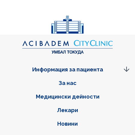
Информация за пациента
Фуутер навигация
За нас
Медицински дейности
Лекари
Новини