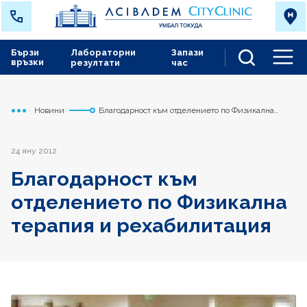
Бързи
Лабораторни
Запази
връзки
резултати
час
Men
Новини
Благодарност към отделението по Физикална
Начало
Токуда
терапия и рехабилитация
24 яну 2012
Благодарност към
отделението по Физикална
терапия и рехабилитация