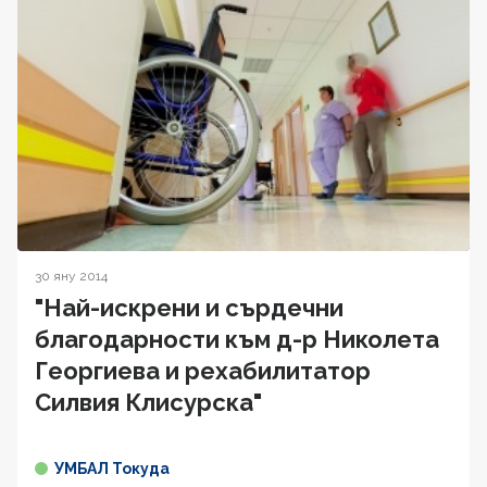
30 яну 2014
"Най-искрени и сърдечни
благодарности към д-р Николета
Георгиева и рехабилитатор
Силвия Клисурска"
УМБАЛ Токуда