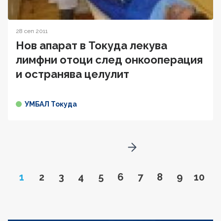
28 сеп 2011
Нов апарат в Токуда лекува
лимфни отоци след онкооперация
и остранява целулит
УМБАЛ Токуда
Go to next page
Page
Go to page
Go to page
Go to page
Go to page
Go to page
Go to page
Go to page
Go to pa
Go to
1
2
3
4
5
6
7
8
9
10