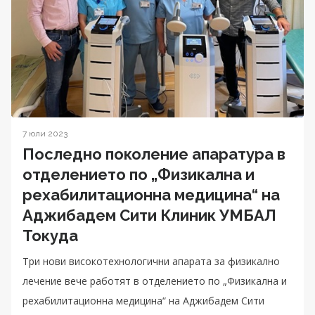
7 юли 2023
Последно поколение апаратура в
отделението по „Физикална и
рехабилитационна медицина“ на
Аджибадем Сити Клиник УМБАЛ
Токуда
Три нови високотехнологични апарата за физикално
лечение вече работят в отделението по „Физикална и
рехабилитационна медицина“ на Аджибадем Сити