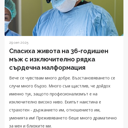
29 сеп 2025
Спасиха живота на 36-годишен
мъж с изключително рядка
сърдечна малформация
Вече се чувствам много добре. Възстановяването се
случи много бързо. Много съм щастлив, че дойдох
именно тук, защото професионализмът е на
изключително високо ниво. Екипът наистина е
страхотен - държанието им, отношението им,
уменията им! Преживяването беше много драматично
за мен и близките ми.