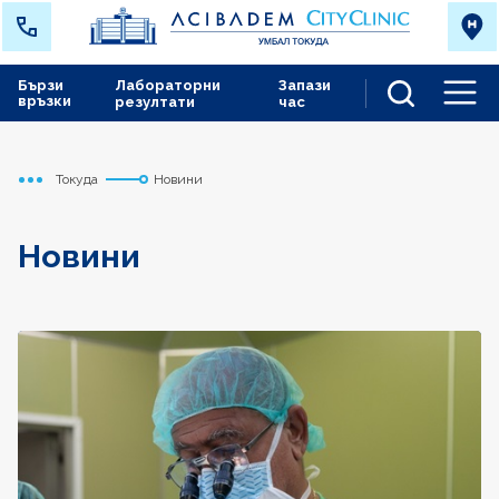
Бързи
Лабораторни
Запази
връзки
резултати
час
Men
Токуда
Новини
Начало
Новини