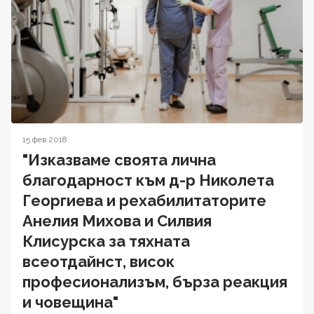
15 фев 2018
"Изказваме своята лична
благодарност към д-р Николета
Георгиева и рехабилитаторите
Анелия Михова и Силвия
Клисурска за тяхната
всеотдайнст, висок
професионализъм, бърза реакция
и човещина"