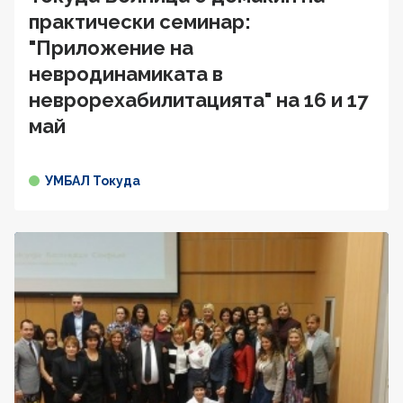
практически семинар:
"Приложение на
невродинамиката в
неврорехабилитацията" на 16 и 17
май
УМБАЛ Токуда