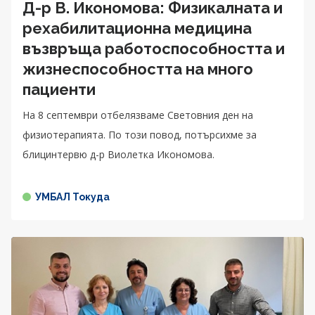
Д-р В. Икономова: Физикалната и
рехабилитационна медицина
възвръща работоспособността и
жизнеспособността на много
пациенти
На 8 септември отбелязваме Световния ден на
физиотерапията. По този повод, потърсихме за
блицинтервю д-р Виолетка Икономова.
УМБАЛ Токуда