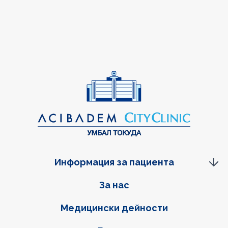
Информация за пациента
Фуутер навигация
За нас
Медицински дейности