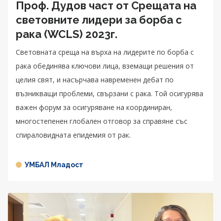
Проф. Дудов част от Срещата на
световните лидери за борба с
рака (WCLS) 2023г.
Световната среща на върха на лидерите по борба с
рака обединява ключови лица, вземащи решения от
целия свят, и насърчава навременен дебат по
възникващи проблеми, свързани с рака. Той осигурява
важен форум за осигуряване на координиран,
многостепенен глобален отговор за справяне със
спираловидната епидемия от рак.
УМБАЛ Младост