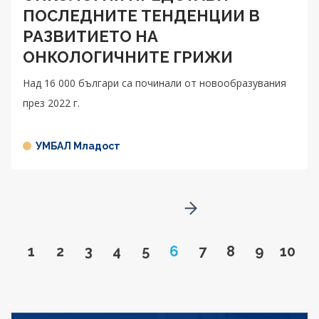
ПОСЛЕДНИТЕ ТЕНДЕНЦИИ В
РАЗВИТИЕТО НА
ОНКОЛОГИЧНИТЕ ГРИЖИ
Над 16 000 българи са починали от новообразувания
през 2022 г.
УМБАЛ Младост
Go to next page
Go to page
Go to page
Go to page
Go to page
Go to page
Page
Go to page
Go to page
Go to pa
Go to
1
2
3
4
5
6
7
8
9
10