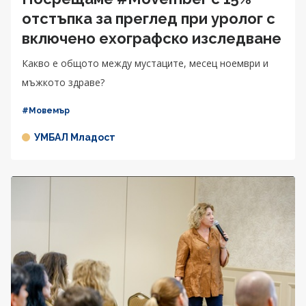
отстъпка за преглед при уролог с
включено ехографско изследване
Какво е общото между мустаците, месец ноември и
мъжкото здраве?
#Мовемър
УМБАЛ Младост