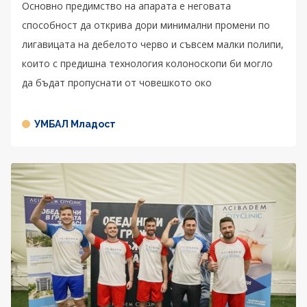
Основно предимство на апарата е неговата
способност да открива дори минимални промени по
лигавицата на дебелото черво и съвсем малки полипи,
които с предишна технология колоноскопи би могло
да бъдат пропуснати от човешкото око
УМБАЛ Младост