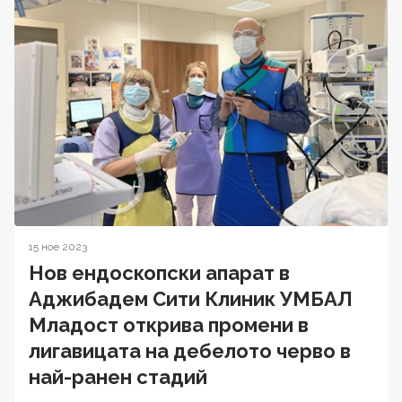
15 ное 2023
Нов ендоскопски апарат в
Аджибадем Сити Клиник УМБАЛ
Младост открива промени в
лигавицата на дебелото черво в
най-ранен стадий