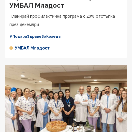
УМБАЛ Младост
Планирай профилактична програма с 20% отстъпка
през декември
#ПодариЗдравеЗаКоледа
УМБАЛ Младост