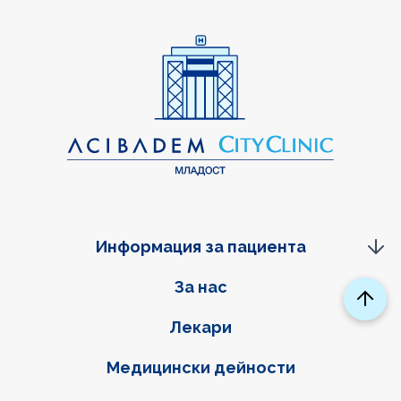
Информация за пациента
Фуутер навигация
За нас
Лекари
Медицински дейности