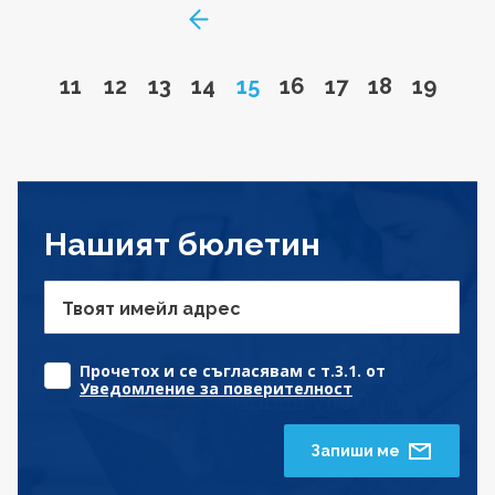
GoToPreviousPage
Go to page
Go to page
Go to page
Go to page
Page
Go to page
Go to page
Go to page
Go to 
11
12
13
14
15
16
17
18
19
Нашият бюлетин
Твоят имейл адрес
Прочетох и се съгласявам с т.3.1. от
Уведомление за поверителност
Запиши ме