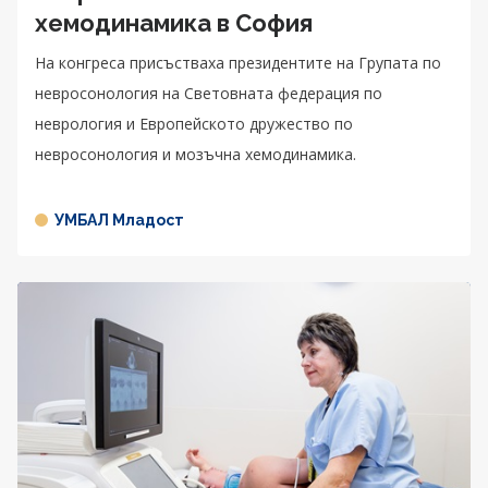
хемодинамика в София
На конгреса присъстваха президентите на Групата по
невросонология на Световната федерация по
неврология и Европейското дружество по
невросонология и мозъчна хемодинамика.
УМБАЛ Младост