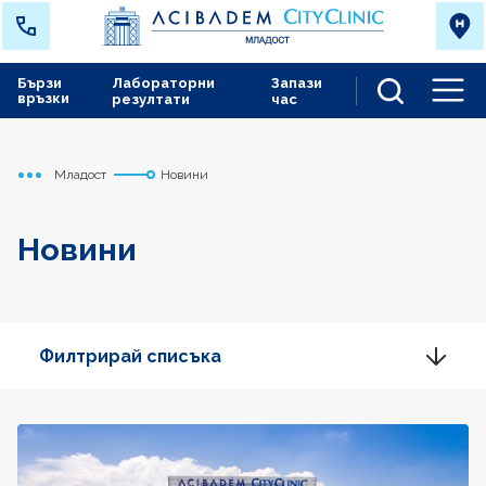
Бързи
Лабораторни
Запази
връзки
резултати
час
Men
Младост
Новини
Начало
Новини
Филтрирай списъка