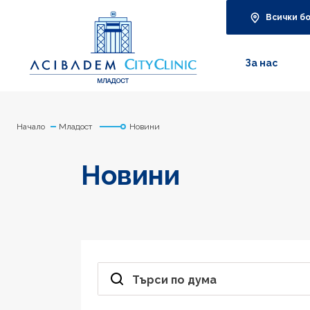
Всички б
За нас
Начало
Младост
Новини
Новини
Търси по дума