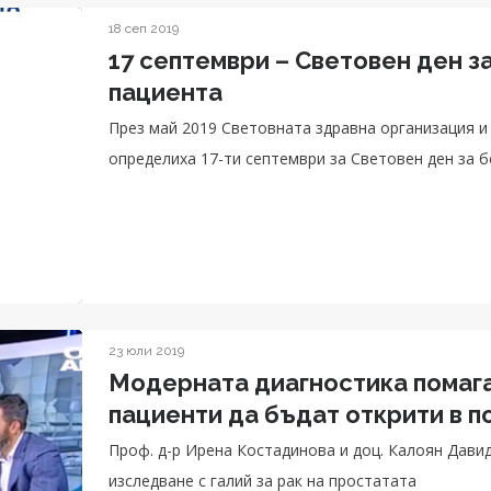
18 сеп 2019
17 септември – Световен ден з
пациента
През май 2019 Световната здравна организация и
определиха 17-ти септември за Световен ден за б
23 юли 2019
Модерната диагностика помага
пациенти да бъдат открити в п
Проф. д-р Ирена Костадинова и доц. Калоян Дави
изследване с галий за рак на простатата