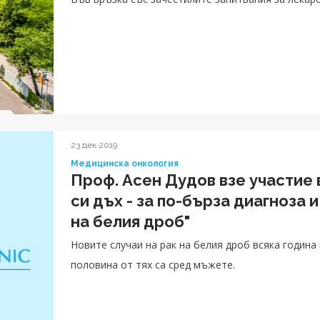
23 дек 2019
Медицинска онкология
Проф. Асен Дудов взе участие 
си дъх - за по-бърза диагноза 
на белия дроб"
Новите случаи на рак на белия дроб всяка година 
половина от тях са сред мъжете.