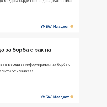
до модерна сърдечна и съдова диагностика.
УМБАЛ Младост
 за борба с рак на
а в месеца за информираност за борба с
алисти от клиниката.
УМБАЛ Младост