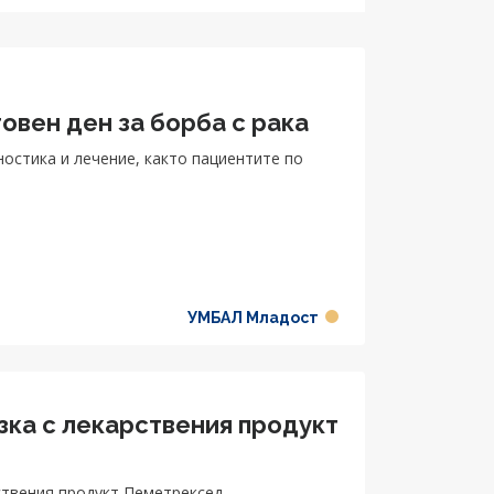
овен ден за борба с рака
ностика и лечение, както пациентите по
УМБАЛ Младост
ка с лекарствения продукт
ствения продукт Пеметрексед.