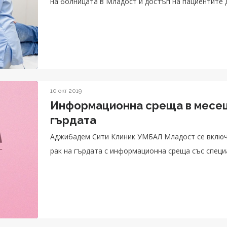
на болницата в Младост и достъп на пациентите 
10 окт 2019
Информационна среща в месеца
гърдата
Аджибадем Сити Клиник УМБАЛ Младост се включв
рак на гърдата с информационна среща със специ