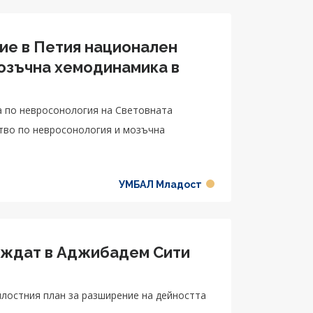
тие в Петия национален
мозъчна хемодинамика в
а по невросонология на Световната
тво по невросонология и мозъчна
УМБАЛ Младост
еждат в Аджибадем Сити
ялостния план за разширение на дейността