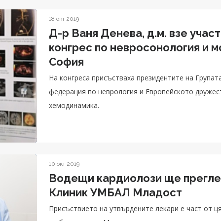
18 окт 2019
Д-р Ваня Денева, д.м. взе учас
конгрес по невросонология и 
София
На конгреса присъстваха президентите на Групат
федерация по неврология и Европейското дружес
хемодинамика.
10 окт 2019
Водещи кардиолози ще прегл
Клиник УМБАЛ Младост
Присъствието на утвърдените лекари е част от ц