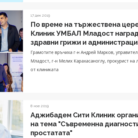
17 дек 2019
По време на тържествена цер
Клиник УМБАЛ Младост награди
здравни грижи и администраци
Грамотите връчиха г-н Андрей Марков, управите
Младост, г-н Мелих Карахасаноглу, прокурист на
от клиниката
8 ное 2019
Аджибадем Сити Клиник орган
на тема "Съвременна диагности
простатата"