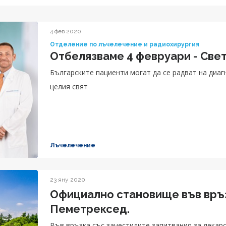
4 фев 2020
Отделение по лъчелечение и радиохирургия
Отбелязваме 4 февруари - Свет
Българските пациенти могат да се радват на диаг
целия свят
Лъчелечение
23 яну 2020
Официално становище във връз
Пеметрексед.
Във връзка със зачестилите запитвания за лекар