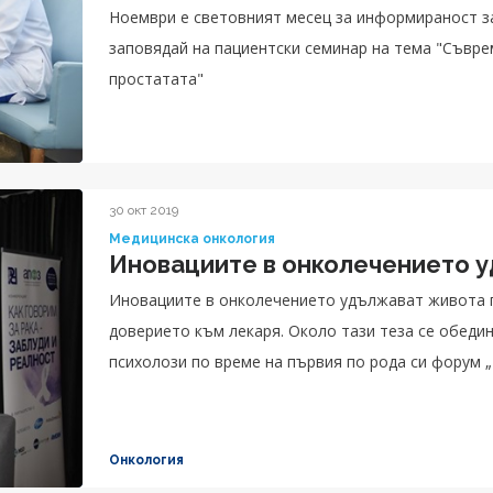
Ноември е световният месец за информираност за мъжкото з
заповядай на пациентски семинар на тема "Съвре
простатата"
30 окт 2019
Медицинска онкология
Иновациите в онколечението у
Иновациите в онколечението удължават живота пр
доверието към лекаря. Около тази теза се обедин
психолози по време на първия по рода си форум „
Онкология