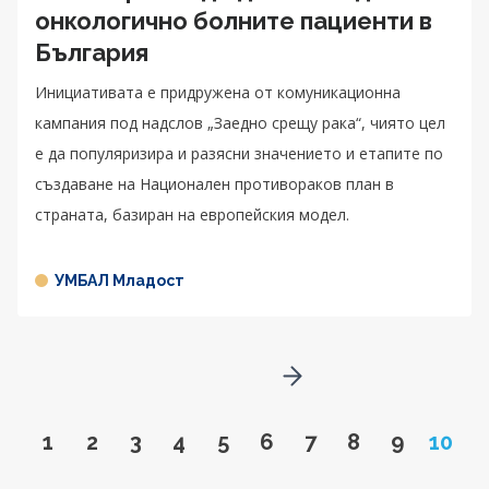
онкологично болните пациенти в
България
Инициативата е придружена от комуникационна
кампания под надслов „Заедно срещу рака“, чиято цел
е да популяризира и разясни значението и етапите по
създаване на Национален противораков план в
страната, базиран на европейския модел.
УМБАЛ Младост
Go to next page
Go to page
Go to page
Go to page
Go to page
Go to page
Go to page
Go to page
Go to page
Go to pa
Page
1
2
3
4
5
6
7
8
9
10