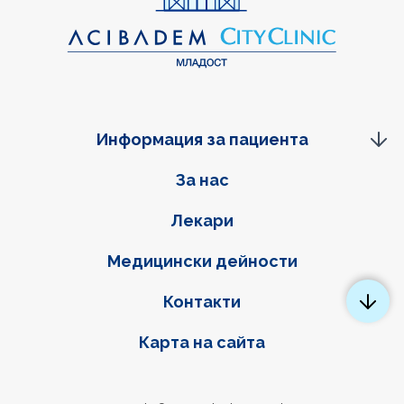
Информация за пациента
Фуутер навигация
За нас
Лекари
Медицински дейности
Контакти
Карта на сайта