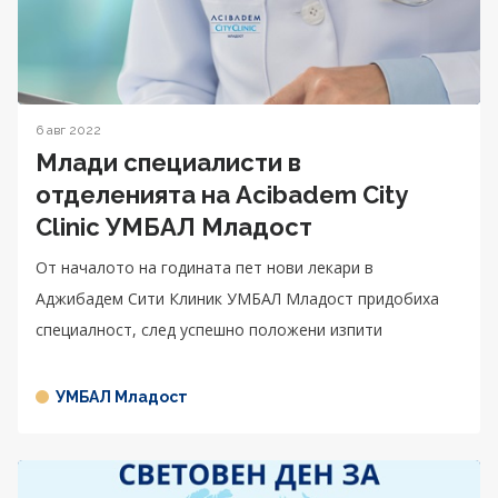
6 авг 2022
Млади спeциалисти в
отделенията на Acibadem City
Clinic УМБАЛ Младост
От началото на годината пет нови лекари в
Аджибадем Сити Клиник УМБАЛ Младост придобиха
специалност, след успешно положени изпити
УМБАЛ Младост