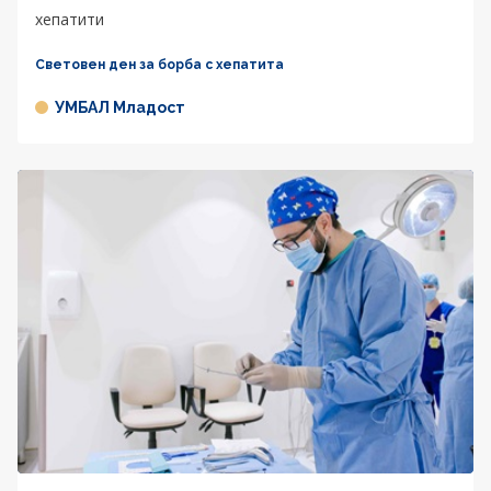
хепатити
Световен ден за борба с хепатита
УМБАЛ Младост