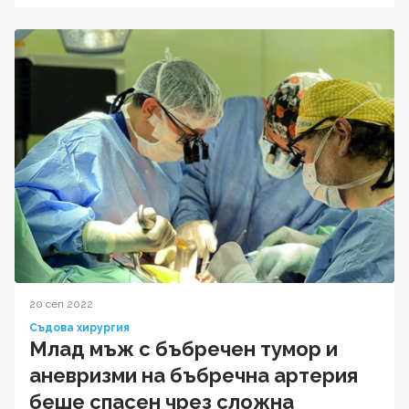
20 сеп 2022
Съдова хирургия
Млад мъж с бъбречен тумор и
аневризми на бъбречна артерия
беше спасен чрез сложна