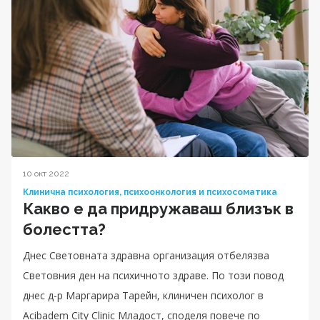
10 окт 2022
Клинична психология, психоонкология и психосоматика
Какво е да придружаваш близък в
болестта?
Днес Световната здравна организация отбелязва
Световния ден на психичното здраве. По този повод
днес д-р Маргарира Тарейн, клиничен психолог в
Acibadem City Clinic Младост, споделя повече по