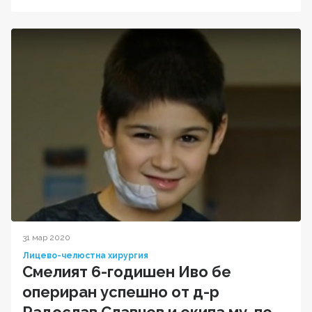
31 мар 2020
Лицево-челюстна хирургия
Смелият 6-годишен Иво бе
опериран успешно от д-р