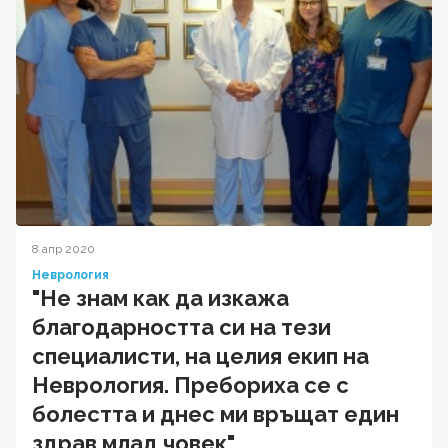
8 апр 2020
Неврология
"Не знам как да изкажа
благодарността си на тези
специалисти, на целия екип на
Неврология. Пребориха се с
болестта и днес ми връщат един
здрав млад човек"