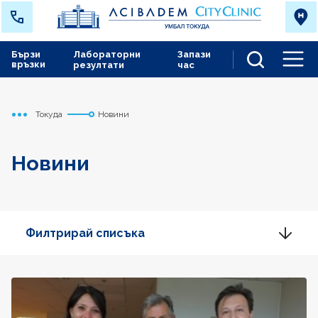
Бързи
Лабораторни
Запази
връзки
резултати
час
Men
Токуда
Новини
Начало
Новини
Филтрирай списъка