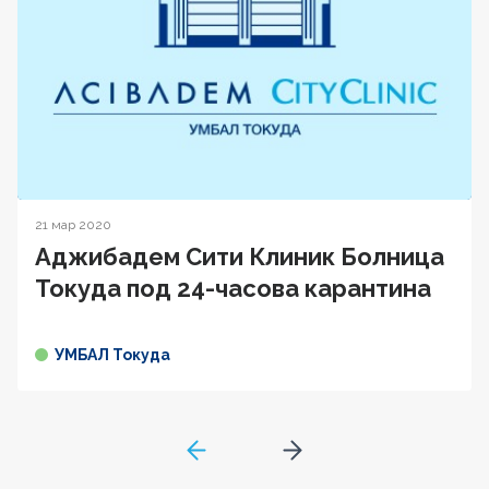
21 мар 2020
Аджибадем Сити Клиник Болница
Токуда под 24-часова карантина
УМБАЛ Токуда
GoToPreviousPage
Go to next page