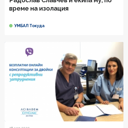
Радослав Славчев и екипа му, по
време на изолация
УМБАЛ Токуда
28 мар 2020