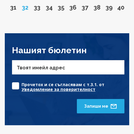
Go to page
Page
Go to page
Go to page
Go to page
Go to page
Go to page
Go to page
Go to pa
Go to
31
32
33
34
35
36
37
38
39
40
Нашият бюлетин
Твоят имейл адрес
Прочетох и се съгласявам с т.3.1. от
Уведомление за поверителност
Запиши ме