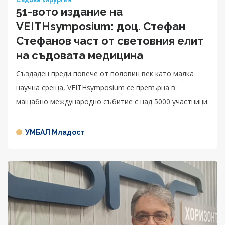
Съдова хирургия
51-вото издание на
VEITHsymposium: доц. Стефан
Стефанов част от световния елит
на съдовата медицина
Създаден преди повече от половин век като малка
научна среща, VEITHsymposium се превърна в
мащабно международно събитие с над 5000 участници.
УМБАЛ Младост