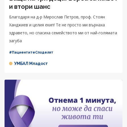
и втори шанс
Благодаря на д-р Мирослав Петров, проф. Стоян
Ханджиев и целия екип! Те не просто ми върнаха
здравето, но спасиха семейството ми от най-голямата
загуба
#ПациентитеСподелят
УМБАЛ Младост