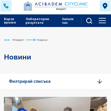
Бързи
Лабораторни
Запази
връзки
резултати
час
Men
Младост
Новини
Начало
Новини
Филтрирай списъка