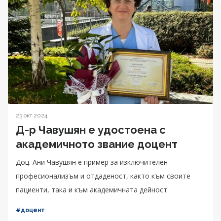
23 окт 2024
Д-р Чавушян е удостоена с
академичното звание доцент
Доц. Ани Чавушян е пример за изключителен
професионализъм и отдаденост, както към своите
пациенти, така и към академичната дейност
#доцент