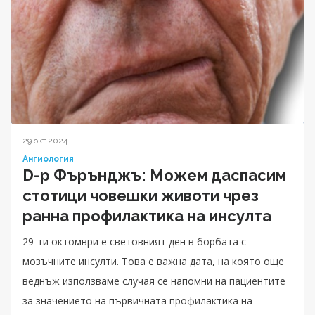
29 окт 2024
Ангиология
D-р Фърънджъ: Можем даспасим
стотици човешки животи чрез
ранна профилактика на инсулта
29-ти октомври е световният ден в борбата с
мозъчните инсулти. Това е важна дата, на която още
веднъж използваме случая се напомни на пациентите
за значението на първичната профилактика на