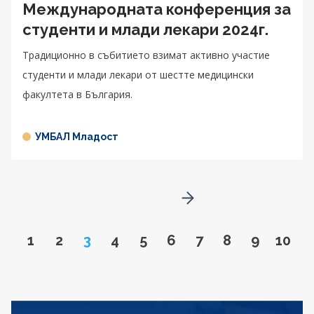
Международната конференция за
студенти и млади лекари 2024г.
Традиционно в събитието взимат активно участие
студенти и млади лекари от шестте медицински
факултета в България.
УМБАЛ Младост
Go to next page
Go to page
Go to page
Page
Go to page
Go to page
Go to page
Go to page
Go to page
Go to pa
Go to
1
2
3
4
5
6
7
8
9
10