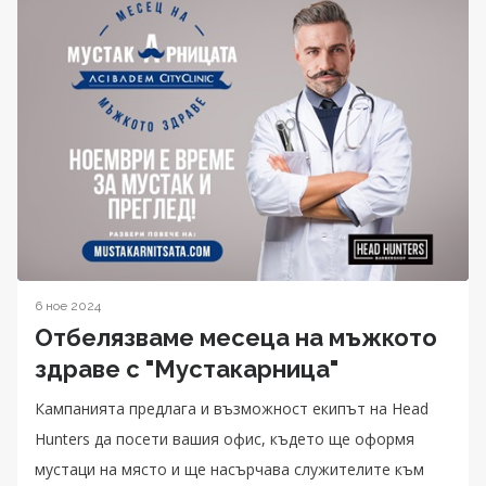
6 ное 2024
Отбелязваме месецa на мъжкото
здраве с "Мустакарница"
Кампанията предлага и възможност екипът на Head
Hunters да посети вашия офис, където ще оформя
мустаци на място и ще насърчава служителите към