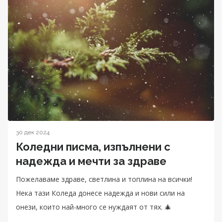
30 дек 2024
Коледни писма, изпълнени с
надежда и мечти за здраве
Пожелаваме здраве, светлина и топлина на всички!
Нека тази Коледа донесе надежда и нови сили на
онези, които най-много се нуждаят от тях. 🎄