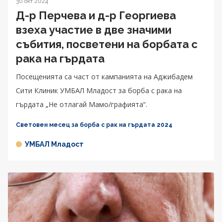
30 окт 2024
Д-р Перчева и д-р Георгиева
взеха участие в две значими
събития, посветени на борбата с
рака на гърдата
Посещенията са част от кампанията на Аджибадем
Сити Клиник УМБАЛ Младост за борба с рака на
гърдата „Не отлагай Мамо/графията“.
Световен месец за борба с рак на гърдата 2024
УМБАЛ Младост