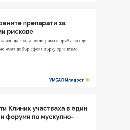
рените препарати за
ми рискове
 начин да свалят килограми и прибягват до
аче имат добър ефект върху организма.
УМБАЛ Младост
и Клиник участваха в един
и форуми по мускулно-