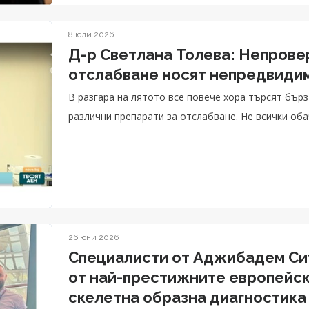
8 юли 2026
Д-р Светлана Толева: Непрове
отслабване носят непредвиди
В разгара на лятото все повече хора търсят бърз
различни препарати за отслабване. Не всички об
26 юни 2026
Специалисти от Аджибадем Сит
от най-престижните европейск
скелетна образна диагностика