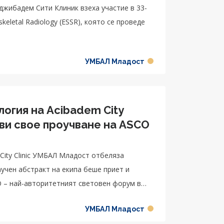
джибадем Сити Клиник взеха участие в 33-
keletal Radiology (ESSR), която се проведе
УМБАЛ Младост
огия на Acibadem City
ви свое проучване на ASCO
City Clinic УМБАЛ Младост отбеляза
учен абстракт на екипа беше приет и
O – най-авторитетният световен форум в
УМБАЛ Младост