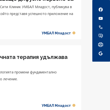
Social
Сити Клиник УМБАЛ Младост, публикува в
, който представя успешното приложение на
УМБАЛ Младост
ичната терапия удължава
ологията промени фундаментално
о лечение.
УМБАЛ Младост