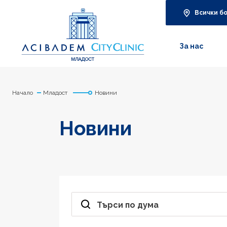
Всички б
За нас
Начало
Младост
Новини
Новини
Търси по дума