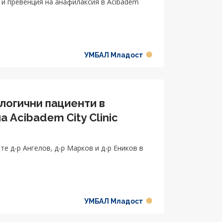
 и превенция на анафилаксия в Acibadem
УМБАЛ Младост
логични пациенти в
 Acibadem City Clinic
 д-р Ангелов, д-р Марков и д-р Еников в
УМБАЛ Младост