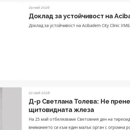
29 май 2026
Доклад за устойчивост на Acib
Доклад за устойчивост на Acibadem City Clinic УМ
22 май 2026
Д-р Светлана Толева: Не прен
щитовидната жлеза
На 25 май отбелязваме Световния ден на тиреои
вниманието си към един малък орган с огромна р