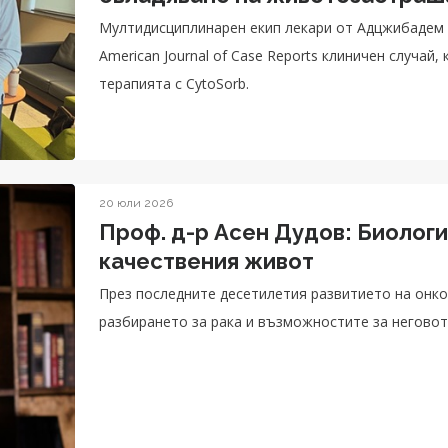
гастроинтестиналния тракт
Мултидисциплинарен екип лекари от Адцжибадем 
American Journal of Case Reports клиничен случай
терапията с CytoSorb.
20 юли 2026
Проф. д-р Асен Дудов: Биолог
качествения живот
През последните десетилетия развитието на онк
разбирането за рака и възможностите за неговот