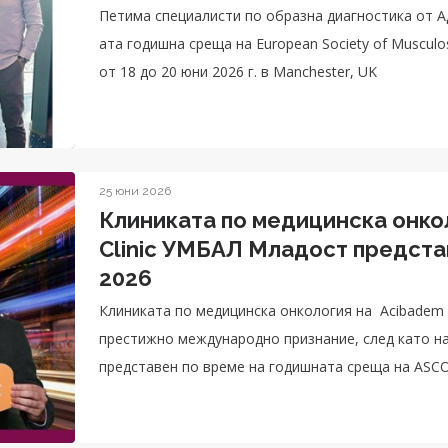
Петима специалисти по образна диагностика от А
ата годишна среща на European Society of Musculos
от 18 до 20 юни 2026 г. в Manchester, UK
25 юни 2026
Клиниката по медицинска онкол
Clinic УМБАЛ Младост предста
2026
Клиниката по медицинска онкология на Acibadem 
престижно международно признание, след като на
представен по време на годишната среща на ASC
областта на онкологията.