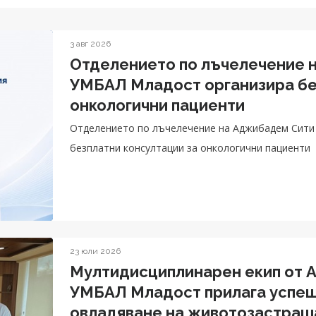
3 авг 2026
Отделението по лъчелечение 
УМБАЛ Младост организира бе
онкологични пациенти
Отделението по лъчелечение на Аджибадем Сити
безплатни консултации за онкологични пациенти
23 юли 2026
Мултидисциплинарен екип от 
УМБАЛ Младост прилага успеш
овладяване на животозастраш