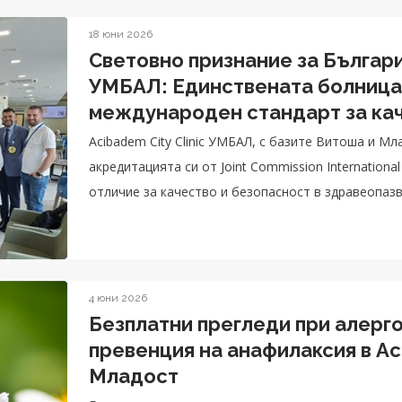
18 юни 2026
Световно признание за България
УМБАЛ: Единствената болница 
международен стандарт за кач
защити пета поредна акредит
Acibadem City Clinic УМБАЛ, с базите Витоша и М
акредитацията си от Joint Commission Internation
отличие за качество и безопасност в здравеопаз
4 юни 2026
Безплатни прегледи при алерго
превенция на анафилаксия в Ac
Младост