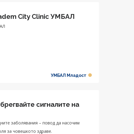
adem City Clinic УМБАЛ
БАЛ
УМБАЛ Младост
ебрегвайте сигналите на
дните заболявания – повод да насочим
оля за човешкото здраве.