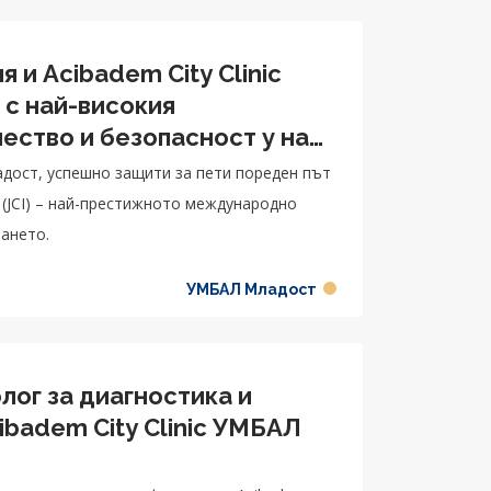
 и Acibadem City Clinic
с най-високия
ество и безопасност у нас
ация
ладост, успешно защити за пети пореден път
al (JCI) – най-престижното международно
ването.
УМБАЛ Младост
лог за диагностика и
ibadem City Clinic УМБАЛ