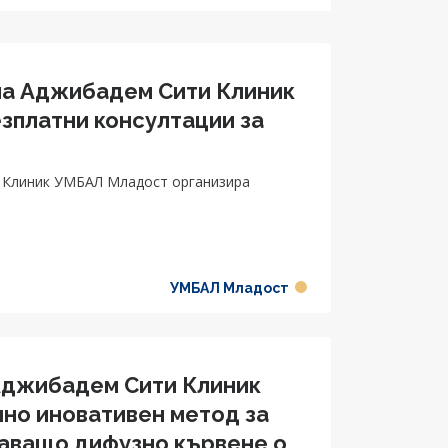
на Аджибадем Сити Клиник
зплатни консултации за
 Клиник УМБАЛ Младост организира
УМБАЛ Младост
Аджибадем Сити Клиник
но иновативен метод за
аващо дифузно кървене от