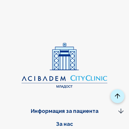
Информация за пациента
Фуутер навигация
За нас