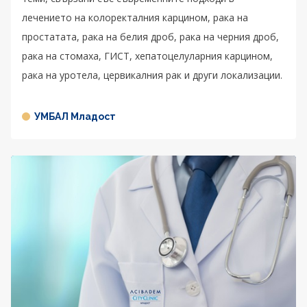
лечението на колоректалния карцином, рака на
простатата, рака на белия дроб, рака на черния дроб,
рака на стомаха, ГИСТ, хепатоцелуларния карцином,
рака на уротела, цервикалния рак и други локализации.
УМБАЛ Младост