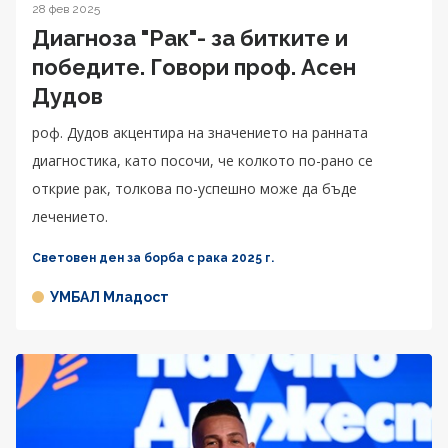
28 фев 2025
Диагноза "Рак"- за битките и
победите. Говори проф. Асен
Дудов
роф. Дудов акцентира на значението на ранната
диагностика, като посочи, че колкото по-рано се
открие рак, толкова по-успешно може да бъде
лечението.
Световен ден за борба с рака 2025 г.
УМБАЛ Младост