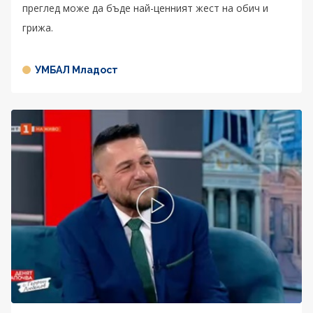
преглед може да бъде най-ценният жест на обич и
грижа.
УМБАЛ Младост