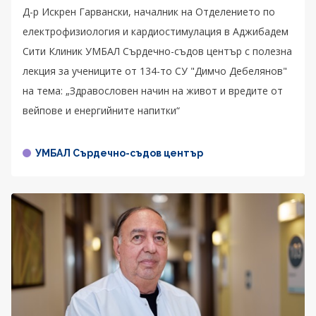
Д-р Искрен Гарвански, началник на Отделението по
електрофизиология и кардиостимулация в Аджибадем
Сити Клиник УМБАЛ Сърдечно-съдов център с полезна
лекция за учениците от 134-то СУ "Димчо Дебелянов"
на тема: „Здравословен начин на живот и вредите от
вейпове и енергийните напитки“
УМБАЛ Сърдечно-съдов център