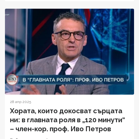
28 апр 2025
Хората, които докосват сърцата
ни: в главната роля в „120 минути“
– член-кор. проф. Иво Петров