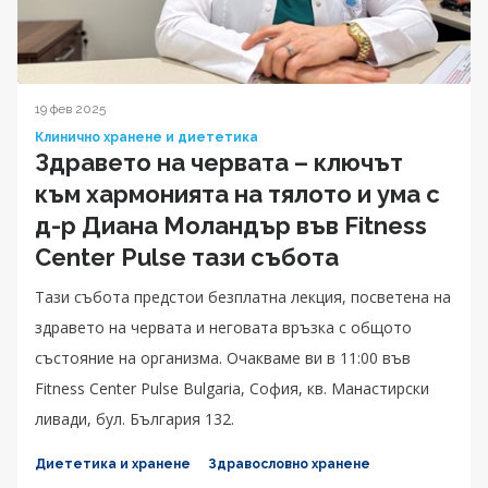
19 фев 2025
Клинично хранене и диететика
Здравето на червата – ключът
към хармонията на тялото и ума с
д-р Диана Моландър във Fitness
Center Pulse тази събота
Тази събота предстои безплатна лекция, посветена на
здравето на червата и неговата връзка с общото
състояние на организма. Очакваме ви в 11:00 във
Fitness Center Pulse Bulgaria, София, кв. Манастирски
ливади, бул. България 132.
Диететика и хранене
Здравословно хранене