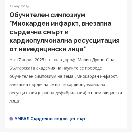
23 апр 2025
Обучителен симпозиум
"Миокарден инфаркт, внезапна
сърдечна смърт и
кардиопулмонална ресусцитация
от немедицински лица"
На 17 април 2025 г. в зала „проф. Марин Дринов“ на
Българската академия на науките се проведе
обучителен симпозиум на тема „Миокарден инфаркт,
внезапна сърдечна смърт и кардиопулмонална
ресусцитация (с ранна дефибрилация) от немедицински
лица“.
УМБАЛ Сърдечно-съдов център