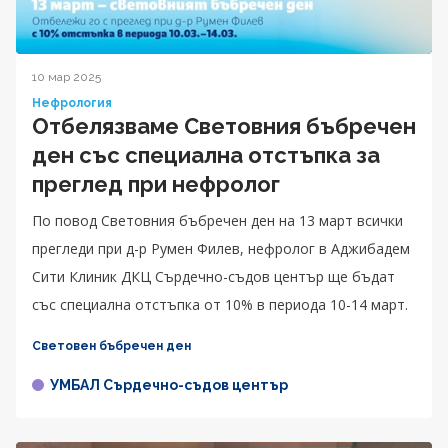
10 мар 2025
Нефрология
Отбелязваме Световния бъбречен
ден със специална отстъпка за
преглед при нефролог
По повод Световния бъбречен ден на 13 март всички
прегледи при д-р Румен Филев, нефролог в Аджибадем
Сити Клиник ДКЦ Сърдечно-съдов център ще бъдат
със специална отстъпка от 10% в периода 10-14 март.
Световен бъбречен ден
УМБАЛ Сърдечно-съдов център