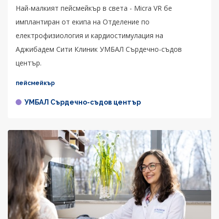
Най-малкият пейсмейкър в света - Micra VR бе
имплантиран от екипа на Отделение по
електрофизиология и кардиостимулация на
Аджибадем Сити Клиник УМБАЛ Сърдечно-съдов
център.
пейсмейкър
УМБАЛ Сърдечно-съдов център