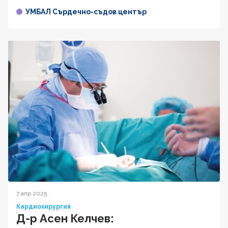
УМБАЛ Сърдечно-съдов център
7 апр 2025
Кардиохирургия
Д-р Асен Келчев: