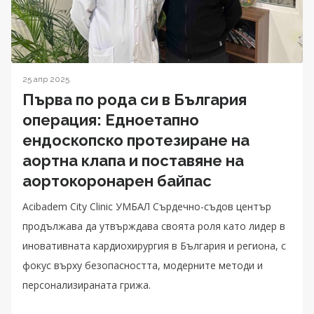
25 апр 2025
Първа по рода си в България
операция: Едноетапно
ендоскопско протезиране на
аортна клапа и поставяне на
аортокоронарен байпас
Acibadem City Clinic УМБАЛ Сърдечно-съдов център
продължава да утвърждава своята роля като лидер в
иновативната кардиохирургия в България и региона, с
фокус върху безопасността, модерните методи и
персонализираната грижа.