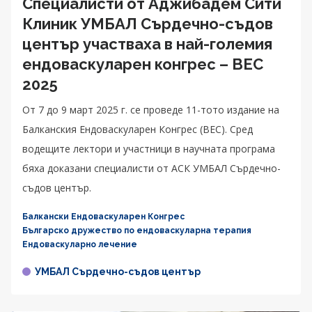
Специалисти от Аджибадем Сити
Клиник УМБАЛ Сърдечно-съдов
център участваха в най-големия
ендоваскуларен конгрес – BEC
2025
От 7 до 9 март 2025 г. се проведе 11-тото издание на
Балканския Ендоваскуларен Конгрес (BEC). Сред
водещите лектори и участници в научната програма
бяха доказани специалисти от АСК УМБАЛ Сърдечно-
съдов център.
Балкански Ендоваскуларен Конгрес
Българско дружество по ендоваскуларна терапия
Ендоваскуларно лечение
УМБАЛ Сърдечно-съдов център