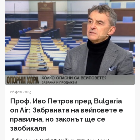
26 фев 2025
Проф. Иво Петров пред Bulgaria
on Air: Забраната на вейповете е
правилна, но законът ще се
заобикаля
„Забраната на вейпове в България е стъпка в