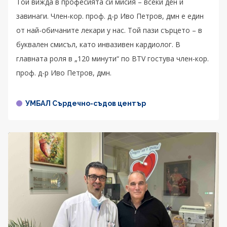
Той вижда в професията си мисия – всеки ден и
завинаги. Член-кор. проф. д-р Иво Петров, дмн е един
от най-обичаните лекари у нас. Той пази сърцето – в
буквален смисъл, като инвазивен кардиолог. В
главната роля в „120 минути“ по BTV гостува член-кор.
проф. д-р Иво Петров, дмн.
УМБАЛ Сърдечно-съдов център