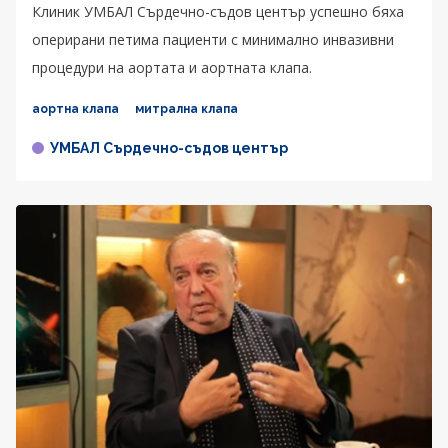
Клиник УМБАЛ Сърдечно-съдов център успешно бяха
оперирани петима пациенти с минимално инвазивни
процедури на аортата и аортната клапа.
аортна клапа
митрална клапа
УМБАЛ Сърдечно-съдов център