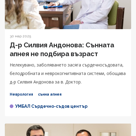
30 мар 2025
Д-р Силвия Андонова: Сънната
апнея не подбира възраст
Нелекувано, заболяването засяга сърдечносъдовата,
белодробната и неврокогнитивната системи, обощава
д-р Силвия Андонова за в. Доктор.
Неврология
сънна апнея
УМБАЛ Сърдечно-съдов център