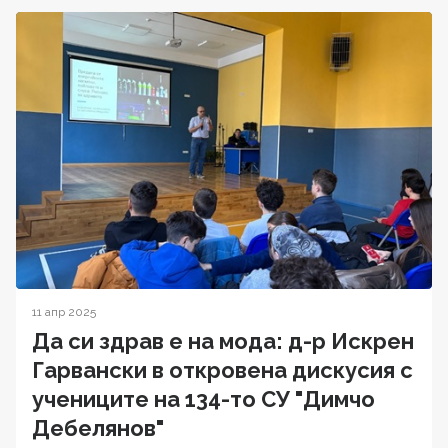
11 апр 2025
Да си здрав е на мода: д-р Искрен
Гарвански в откровена дискусия с
учениците на 134-то СУ "Димчо
Дебелянов"