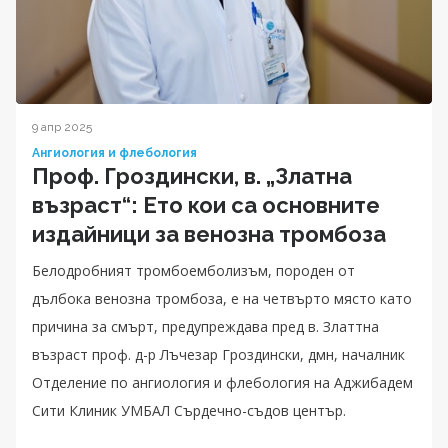
9 апр 2025
Ангиология и флебология
Проф. Гроздински, в. „Златна
възраст“: Ето кои са основните
издайници за венозна тромбоза
Белодробният тромбоемболизъм, породен от
дълбока венозна тромбоза, е на четвърто място като
причина за смърт, предупреждава пред в. Златтна
възраст проф. д-р Лъчезар Гроздински, дмн, началник
Отделение по ангиология и флебология на Аджибадем
Сити Клиник УМБАЛ Сърдечно-съдов център.