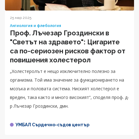
25 мар 2025
Ангиология и флебология
Проф. Лъчезар Гроздински в
"Светът на здравето": Цигарите
са по-сериозен рисков фактор от
повишения холестерол
„Холестеролът е нещо изключително полезно за
организма. Той има значение за функционирането на
мозъка и половата система. Ниският холестерол е
вреден, така както и много високият“, споделя проф. д-
р Лъчезар Гроздински, дмн.
УМБАЛ Сърдечно-съдов център