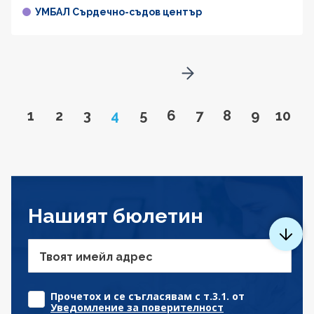
УМБАЛ Сърдечно-съдов център
Go to next page
Go to page
Go to page
Go to page
Page
Go to page
Go to page
Go to page
Go to page
Go to pa
Go to
1
2
3
4
5
6
7
8
9
10
Нашият бюлетин
Твоят имейл адрес
Прочетох и се съгласявам с т.3.1. от
Уведомление за поверителност