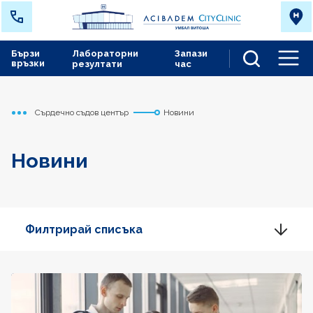
Бързи
Лабораторни
Запази
връзки
резултати
час
Men
Сърдечно съдов център
Новини
Начало
Новини
Филтрирай списъка