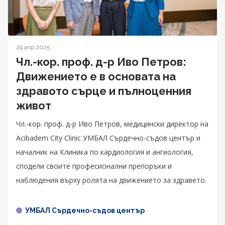
29 апр 2025
Чл.-кор. проф. д-р Иво Петров:
Движението е в основата на
здравото сърце и пълноценния
живот
Чл.-кор. проф. д-р Иво Петров, медицински директор на
Acibadem City Clinic УМБАЛ Сърдечно-съдов център и
началник на Клиника по кардиология и ангиология,
сподели своите професионални препоръки и
наблюдения върху ролята на движението за здравето.
УМБАЛ Сърдечно-съдов център