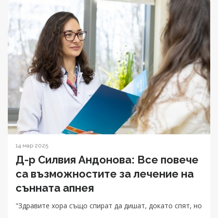
14 мар 2025
Д-р Силвия Андонова: Все повече
са възможностите за лечение на
сънната апнея
"Здравите хора също спират да дишат, докато спят, но