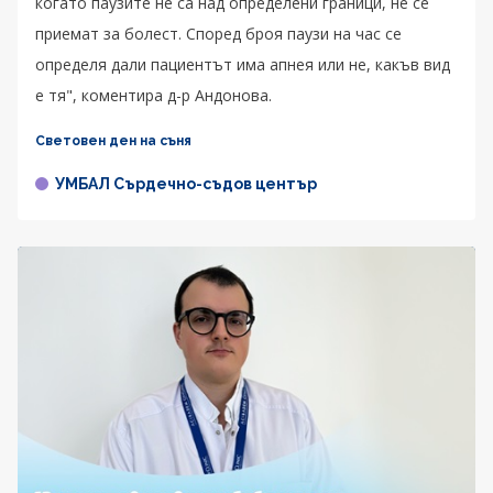
когато паузите не са над определени граници, не се
приемат за болест. Според броя паузи на час се
определя дали пациентът има апнея или не, какъв вид
е тя", коментира д-р Андонова.
Световен ден на съня
УМБАЛ Сърдечно-съдов център