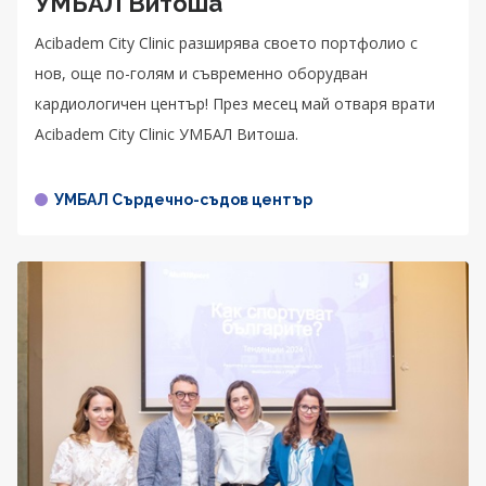
УМБАЛ Витоша
Acibadem City Clinic разширява своето портфолио с
нов, още по-голям и съвременно оборудван
кардиологичен център! През месец май отваря врати
Acibadem City Clinic УМБАЛ Витоша.
УМБАЛ Сърдечно-съдов център