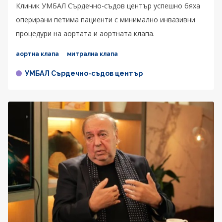
Клиник УМБАЛ Сърдечно-съдов център успешно бяха
оперирани петима пациенти с минимално инвазивни
процедури на аортата и аортната клапа.
аортна клапа
митрална клапа
УМБАЛ Сърдечно-съдов център