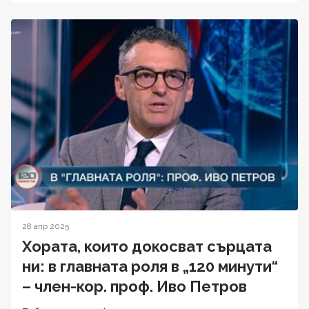
28 апр 2025
Хората, които докосват сърцата
ни: в главната роля в „120 минути“
– член-кор. проф. Иво Петров