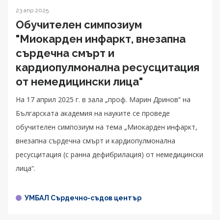
23 апр 2025
Обучителен симпозиум
"Миокарден инфаркт, внезапна
сърдечна смърт и
кардиопулмонална ресусцитация
от немедицински лица"
На 17 април 2025 г. в зала „проф. Марин Дринов“ на
Българската академия на науките се проведе
обучителен симпозиум на тема „Миокарден инфаркт,
внезапна сърдечна смърт и кардиопулмонална
ресусцитация (с ранна дефибрилация) от немедицински
лица“.
УМБАЛ Сърдечно-съдов център