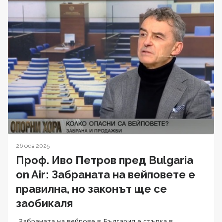
26 фев 2025
Проф. Иво Петров пред Bulgaria
on Air: Забраната на вейповете е
правилна, но законът ще се
заобикаля
„Забраната на вейпове в България е стъпка в