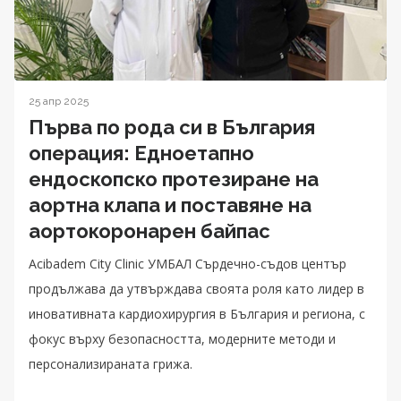
25 апр 2025
Първа по рода си в България
операция: Едноетапно
ендоскопско протезиране на
аортна клапа и поставяне на
аортокоронарен байпас
Acibadem City Clinic УМБАЛ Сърдечно-съдов център
продължава да утвърждава своята роля като лидер в
иновативната кардиохирургия в България и региона, с
фокус върху безопасността, модерните методи и
персонализираната грижа.