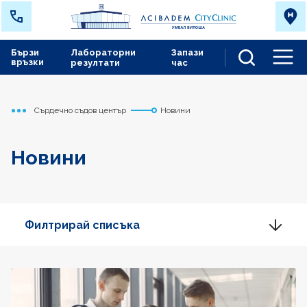
Бързи
Лабораторни
Запази
връзки
резултати
час
Men
Сърдечно съдов център
Новини
Начало
Новини
Филтрирай списъка