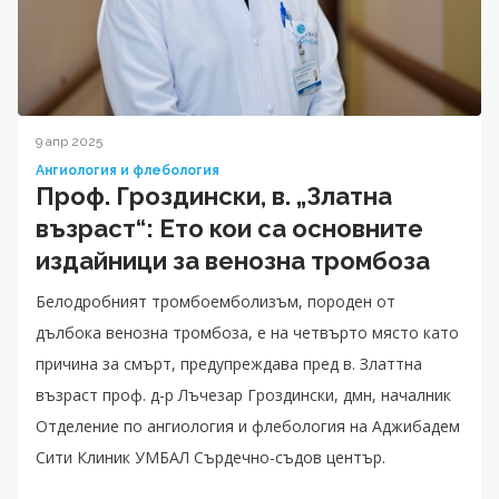
9 апр 2025
Ангиология и флебология
Проф. Гроздински, в. „Златна
възраст“: Ето кои са основните
издайници за венозна тромбоза
Белодробният тромбоемболизъм, породен от
дълбока венозна тромбоза, е на четвърто място като
причина за смърт, предупреждава пред в. Златтна
възраст проф. д-р Лъчезар Гроздински, дмн, началник
Отделение по ангиология и флебология на Аджибадем
Сити Клиник УМБАЛ Сърдечно-съдов център.