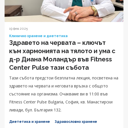
19 фев 2025
Клинично хранене и диететика
Здравето на червата – ключът
към хармонията на тялото и ума с
д-р Диана Моландър във Fitness
Center Pulse тази събота
Тази събота предстои безплатна лекция, посветена на
здравето на червата и неговата връзка с общото
състояние на организма. Очакваме ви в 11:00 във
Fitness Center Pulse Bulgaria, София, кв. Манастирски
ливади, бул. България 132.
Диететика и хранене
Здравословно хранене