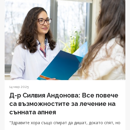
14 мар 2025
Д-р Силвия Андонова: Все повече
са възможностите за лечение на
сънната апнея
"Здравите хора също спират да дишат, докато спят, но