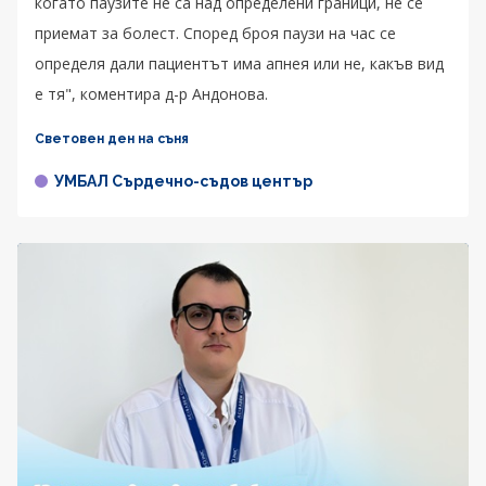
когато паузите не са над определени граници, не се
приемат за болест. Според броя паузи на час се
определя дали пациентът има апнея или не, какъв вид
е тя", коментира д-р Андонова.
Световен ден на съня
УМБАЛ Сърдечно-съдов център