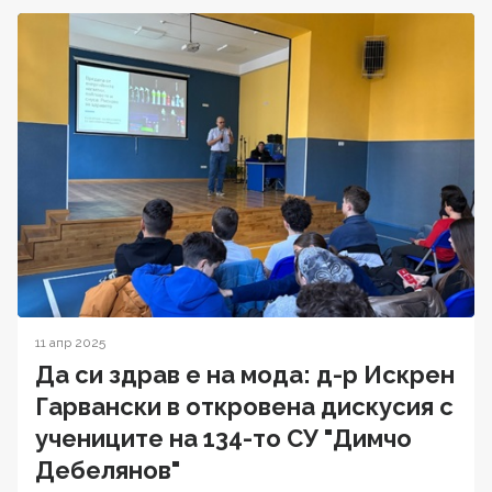
11 апр 2025
Да си здрав е на мода: д-р Искрен
Гарвански в откровена дискусия с
учениците на 134-то СУ "Димчо
Дебелянов"