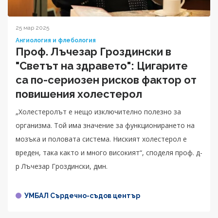
25 мар 2025
Ангиология и флебология
Проф. Лъчезар Гроздински в
"Светът на здравето": Цигарите
са по-сериозен рисков фактор от
повишения холестерол
„Холестеролът е нещо изключително полезно за
организма. Той има значение за функционирането на
мозъка и половата система. Ниският холестерол е
вреден, така както и много високият“, споделя проф. д-
р Лъчезар Гроздински, дмн.
УМБАЛ Сърдечно-съдов център