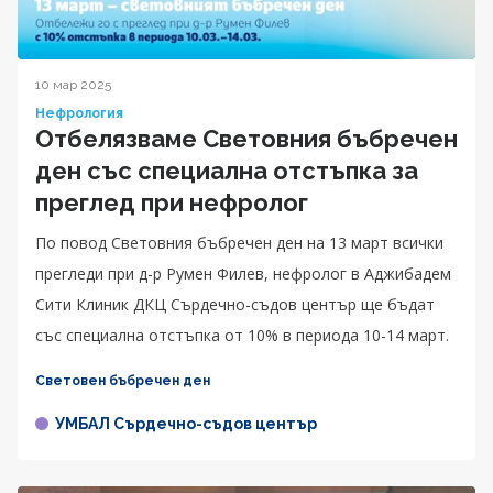
10 мар 2025
Нефрология
Отбелязваме Световния бъбречен
ден със специална отстъпка за
преглед при нефролог
По повод Световния бъбречен ден на 13 март всички
прегледи при д-р Румен Филев, нефролог в Аджибадем
Сити Клиник ДКЦ Сърдечно-съдов център ще бъдат
със специална отстъпка от 10% в периода 10-14 март.
Световен бъбречен ден
УМБАЛ Сърдечно-съдов център