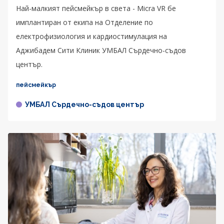
Най-малкият пейсмейкър в света - Micra VR бе
имплантиран от екипа на Отделение по
електрофизиология и кардиостимулация на
Аджибадем Сити Клиник УМБАЛ Сърдечно-съдов
център.
пейсмейкър
УМБАЛ Сърдечно-съдов център