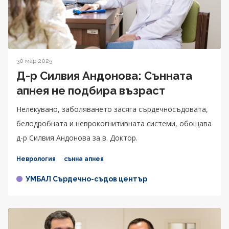
30 мар 2025
Д-р Силвия Андонова: Сънната
апнея не подбира възраст
Нелекувано, заболяването засяга сърдечносъдовата,
белодробната и неврокогнитивната системи, обощава
д-р Силвия Андонова за в. Доктор.
Неврология
сънна апнея
УМБАЛ Сърдечно-съдов център