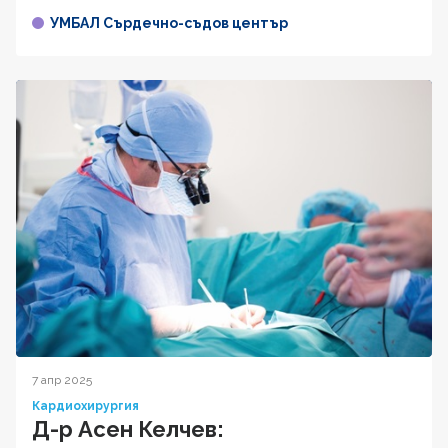
УМБАЛ Сърдечно-съдов център
7 апр 2025
Кардиохирургия
Д-р Асен Келчев: