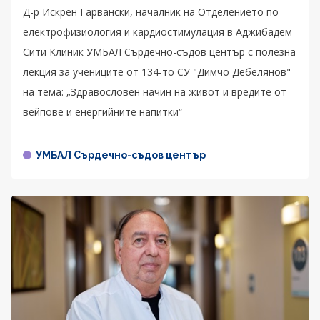
Д-р Искрен Гарвански, началник на Отделението по
електрофизиология и кардиостимулация в Аджибадем
Сити Клиник УМБАЛ Сърдечно-съдов център с полезна
лекция за учениците от 134-то СУ "Димчо Дебелянов"
на тема: „Здравословен начин на живот и вредите от
вейпове и енергийните напитки“
УМБАЛ Сърдечно-съдов център