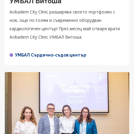
УМБАЛ Витоша
Acibadem City Clinic разширява своето портфолио с
нов, още по-голям и съвременно оборудван
кардиологичен център! През месец май отваря врати
Acibadem City Clinic УМБАЛ Витоша.
УМБАЛ Сърдечно-съдов център