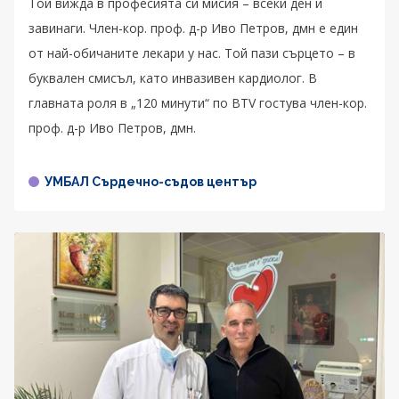
Той вижда в професията си мисия – всеки ден и
завинаги. Член-кор. проф. д-р Иво Петров, дмн е един
от най-обичаните лекари у нас. Той пази сърцето – в
буквален смисъл, като инвазивен кардиолог. В
главната роля в „120 минути“ по BTV гостува член-кор.
проф. д-р Иво Петров, дмн.
УМБАЛ Сърдечно-съдов център