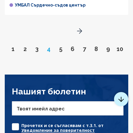
УМБАЛ Сърдечно-съдов център
Go to next page
Go to page
Go to page
Go to page
Page
Go to page
Go to page
Go to page
Go to page
Go to pa
Go to
1
2
3
4
5
6
7
8
9
10
Нашият бюлетин
Твоят имейл адрес
Прочетох и се съгласявам с т.3.1. от
Уведомление за поверителност