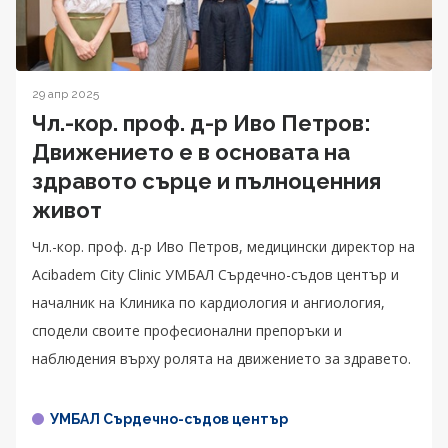
29 апр 2025
Чл.-кор. проф. д-р Иво Петров:
Движението е в основата на
здравото сърце и пълноценния
живот
Чл.-кор. проф. д-р Иво Петров, медицински директор на
Acibadem City Clinic УМБАЛ Сърдечно-съдов център и
началник на Клиника по кардиология и ангиология,
сподели своите професионални препоръки и
наблюдения върху ролята на движението за здравето.
УМБАЛ Сърдечно-съдов център