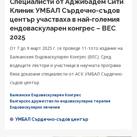
Специалисти от Аджибадем Сити
Клиник УМБАЛ Сърдечно-съдов
център участваха в най-големия
ендоваскуларен конгрес – BEC
2025
От 7 до 9 март 2025 г. се проведе 11-тото издание на
Балканския Ендоваскуларен Конгрес (BEC). Сред
водещите лектори и участници в научната програма
бяха доказани специалисти от АСК УМБАЛ Сърдечно-
съдов център.
Балкански Ендоваскуларен Конгрес
Българско дружество по ендоваскуларна терапия
Ендоваскуларно лечение
УМБАЛ Сърдечно-съдов център