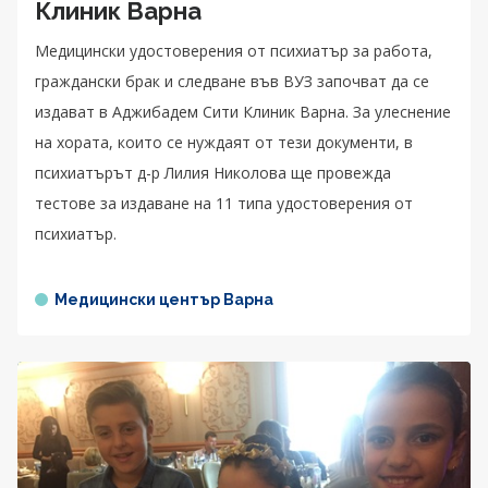
Клиник Варна
Медицински удостоверения от психиатър за работа,
граждански брак и следване във ВУЗ започват да се
издават в Аджибадем Сити Клиник Варна. За улеснение
на хората, които се нуждаят от тези документи, в
психиатърът д-р Лилия Николова ще провежда
тестове за издаване на 11 типа удостоверения от
психиатър.
Медицински център Варна