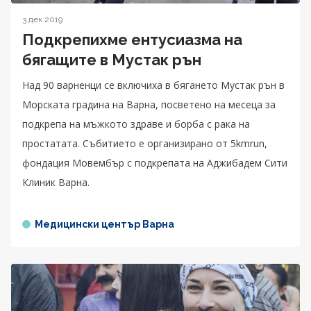
3 дек 2019
Подкрепихме ентусиазма на
бягащите в Мустак рън
Над 90 варненци се включиха в бягането Мустак рън в
Морската градина на Варна, посветено на месеца за
подкрепа на мъжкото здраве и борба с рака на
простатата. Събитието е организирано от 5kmrun,
фондация Мовембър с подкрепата на Аджибадем Сити
Клиник Варна.
Медицински център Варна