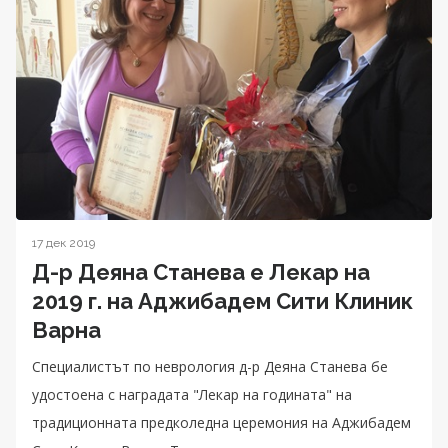
17 дек 2019
Д-р Деяна Станева е Лекар на
2019 г. на Аджибадем Сити Клиник
Варна
Специалистът по неврология д-р Деяна Станева бе
удостоена с наградата "Лекар на годината" на
традиционната предколедна церемония на Аджибадем