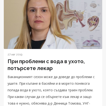
27 авг 2019
При проблеми с вода в ухото,
потърсете лекар
Ваканционният сезон може да доведе до проблеми с
ушите. При къпане в басейни и в морето понякога
попада вода в ухото, която създава траен проблем.
При какви случаи да се обърнете към лекар и защо
това е нужно, обяснява д-р Денница Томова, УНГ-