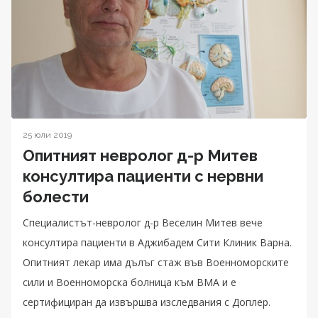
25 юли 2019
Опитният невролог д-р Митев
консултира пациенти с нервни
болести
Специалистът-невролог д-р Веселин Митев вече
консултира пациенти в Аджибадем Сити Клиник Варна.
Опитният лекар има дълъг стаж във Военноморските
сили и Военноморска болница към ВМА и е
сертифициран да извършва изследвания с Доплер.