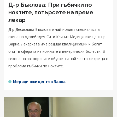
Д-р Бъклова: При гъбички по
ноктите, потърсете на време
лекар
Д-р Десислава Бъклова е най-новият специалист в
екипа на Аджибадем Сити Клиник Медицински център
Варна. Лекарката има редица квалификации и богат
опит в сферата на кожните и венерически болести. В
сезона на затворените обувки тя най-често се среща с
проблема гъбички по ноктите.
Медицински център Варна