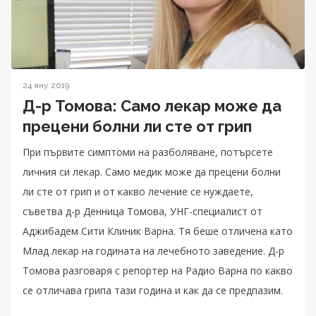
24 яну 2019
Д-р Томова: Само лекар може да
прецени болни ли сте от грип
При първите симптоми на разболяване, потърсете
личния си лекар. Само медик може да прецени болни
ли сте от грип и от какво лечение се нуждаете,
съветва д-р Денница Томова, УНГ-специалист от
Аджибадем Сити Клиник Варна. Тя беше отличена като
Млад лекар на годината на лечебното заведение. Д-р
Томова разговаря с репортер на Радио Варна по какво
се отличава грипа тази година и как да се предпазим.