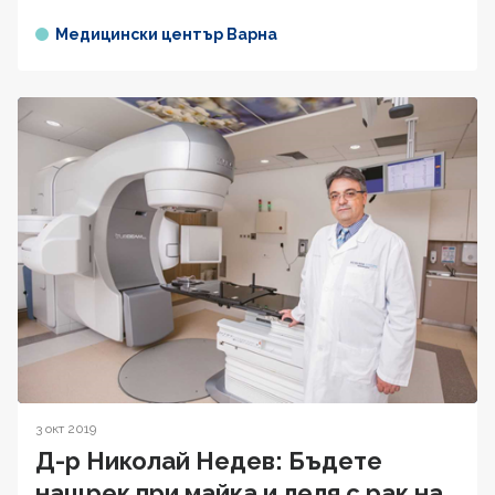
Медицински център Варна
3 окт 2019
Д-р Николай Недев: Бъдете
нащрек при майка и леля с рак на