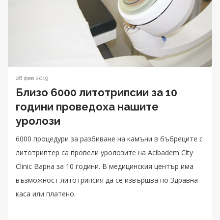
28 фев 2019
Близо 6000 литотрипсии за 10
години проведоха нашите
уролози
6000 процедури за разбиване на камъни в бъбреците с
литотриптер са провели уролозите на Acibadem City
Clinic Варна за 10 години. В медицинския център има
възможност литотрипсия да се извършва по Здравна
каса или платено.