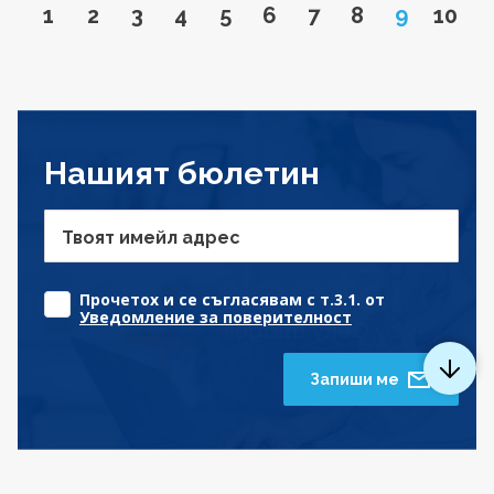
Go to page
Go to page
Go to page
Go to page
Go to page
Go to page
Go to page
Go to page
Page
Go to
1
2
3
4
5
6
7
8
9
10
Нашият бюлетин
Твоят имейл адрес
Прочетох и се съгласявам с т.3.1. от
Уведомление за поверителност
Запиши ме