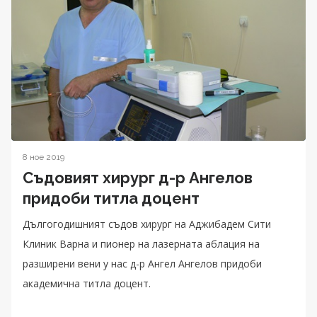
8 ное 2019
Съдовият хирург д-р Ангелов
придоби титла доцент
Дългогодишният съдов хирург на Аджибадем Сити
Клиник Варна и пионер на лазерната аблация на
разширени вени у нас д-р Ангел Ангелов придоби
академична титла доцент.