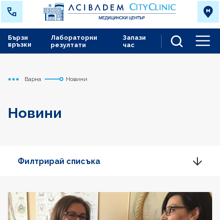
Бързи
Лабораторни
Запази
връзки
резултати
час
Men
Варна
Новини
Начало
Новини
Филтрирай списъка