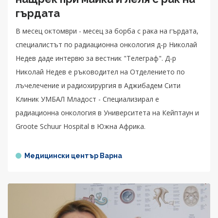
гърдата
В месец октомври - месец за борба с рака на гърдата,
специалистът по радиационна онкология д-р Николай
Недев даде интервю за вестник "Телеграф". Д-р
Николай Недев е ръководител на Отделението по
лъчелечение и радиохирургия в Аджибадем Сити
Клиник УМБАЛ Младост - Специализирал е
радиационна онкология в Университета на Кейптаун и
Groote Schuur Hospital в Южна Африка.
Медицински център Варна