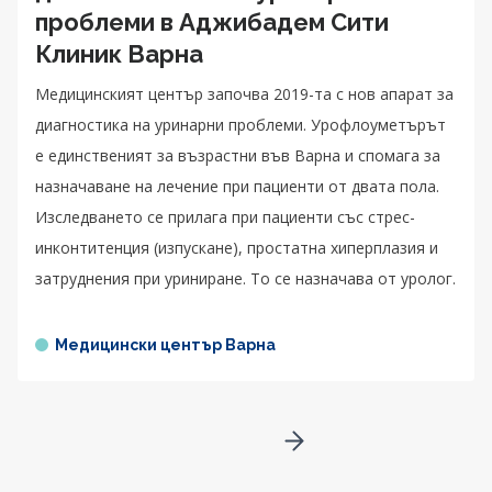
проблеми в Аджибадем Сити
Клиник Варна
Медицинският център започва 2019-та с нов апарат за
диагностика на уринарни проблеми. Урофлоуметърът
е единственият за възрастни във Варна и спомага за
назначаване на лечение при пациенти от двата пола.
Изследването се прилага при пациенти със стрес-
инконтитенция (изпускане), простатна хиперплазия и
затруднения при уриниране. То се назначава от уролог.
Медицински център Варна
Go to next page