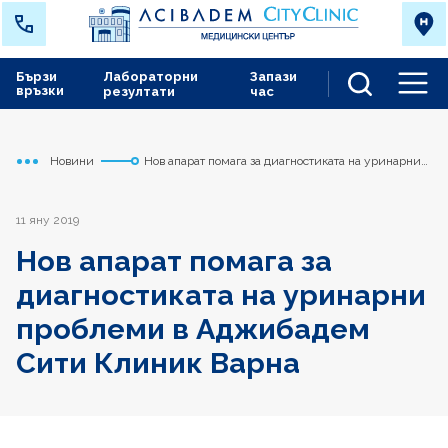
Бързи
Лабораторни
Запази
връзки
резултати
час
Men
Новини
Нов апарат помага за диагностиката на уринарни
Начало
Варна
проблеми в Аджибадем Сити Клиник Варна
11 яну 2019
Нов апарат помага за
диагностиката на уринарни
проблеми в Аджибадем
Сити Клиник Варна