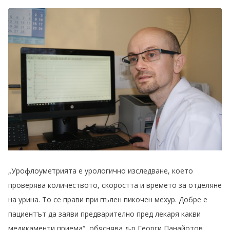
„Урофлоуметрията е урологично изследване, което
проверява количеството, скоростта и времето за отделяне
на урина. То се прави при пълен пикочен мехур. Добре е
пациентът да заяви предварително пред лекаря какви
медикаменти приема“, обяснява д-р Георги Панайотов,