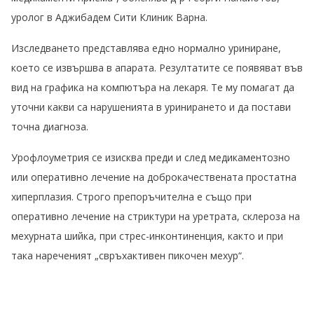
уролог в Аджибадем Сити Клиник Варна.
Изследването представлява едно нормално уриниране,
което се извършва в апарата. Резултатите се появяват във
вид на графика на компютъра на лекаря. Те му помагат да
уточни какви са нарушенията в уринирането и да постави
точна диагноза.
Урофлоуметрия се изисква преди и след медикаментозно
или оперативно лечение на доброкачествената простатна
хиперплазия. Строго препоръчителна е също при
оперативно лечение на стриктури на уретрата, склероза на
мехурната шийка, при стрес-инконтиненция, както и при
така нареченият „свръхактивен пикочен мехур“.