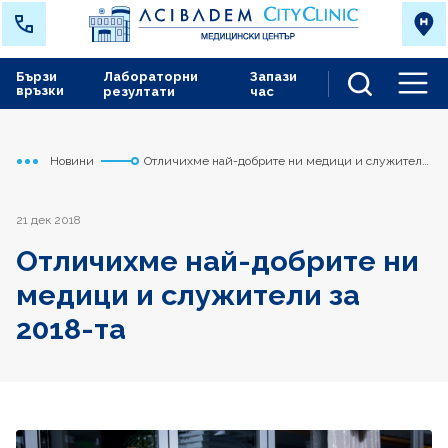
Бързи
Лабораторни
Запази
връзки
резултати
час
Men
Новини
Отличихме най-добрите ни медици и служители
Начало
Варна
за 2018-та
21 дек 2018
Отличихме най-добрите ни
медици и служители за
2018-та