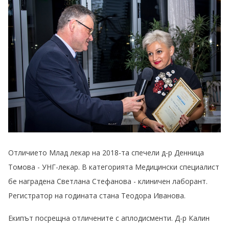
Отличието Млад лекар на 2018-та спечели д-р Денница
Томова - УНГ-лекар. В категорията Медицински специалист
бе наградена Светлана Стефанова - клиничен лаборант.
Регистратор на годината стана Теодора Иванова.
Екипът посрещна отличените с аплодисменти. Д-р Калин