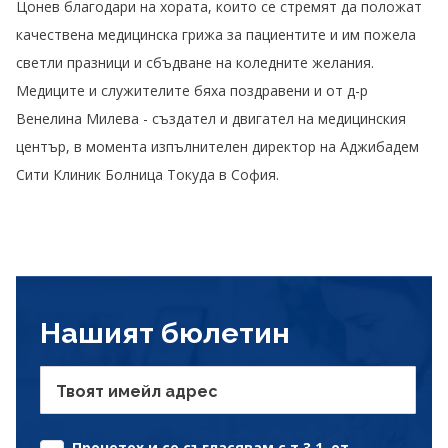
Цонев благодари на хората, които се стремят да положат
качествена медицинска грижа за пациентите и им пожела
светли празници и сбъдване на коледните желания.
Медиците и служителите бяха поздравени и от д-р
Венелина Милева - създател и двигател на медицинския
център, в момента изпълнителен директор на Аджибадем
Сити Клиник Болница Токуда в София.
Нашият бюлетин
Твоят имейл адрес
Прочетох и се съгласявам с т.3.1. от