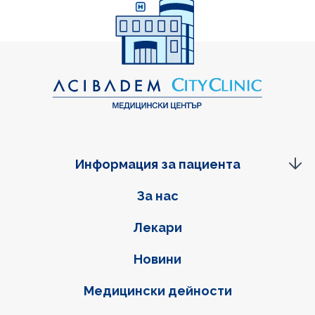
Информация за пациента
Фуутер навигация
За нас
Лекари
Новини
Медицински дейности