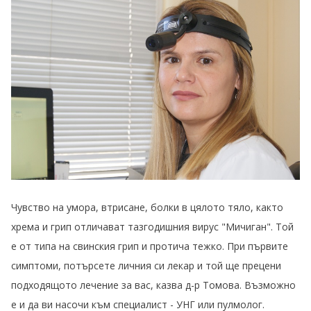
Чувство на умора, втрисане, болки в цялото тяло, както
хрема и грип отличават тазгодишния вирус "Мичиган". Той
е от типа на свинския грип и протича тежко. При първите
симптоми, потърсете личния си лекар и той ще прецени
подходящото лечение за вас, казва д-р Томова. Възможно
е и да ви насочи към специалист - УНГ или пулмолог.