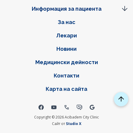
Информация за пациента
Фуутер навигация
За нас
Лекари
Новини
Медицински дейности
Контакти
Карта на сайта
Social links
Copyright © 2026 Acibadem City Clinic
Сайт от
Studio X