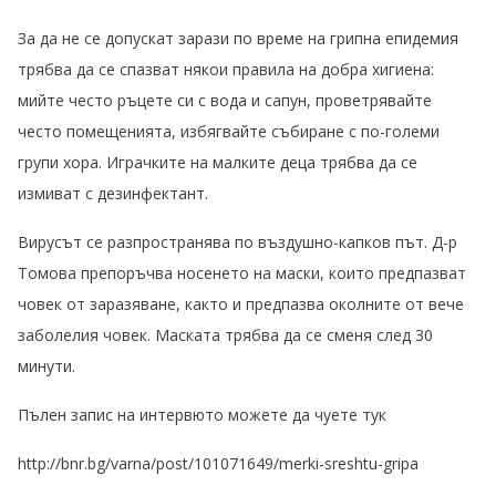
За да не се допускат зарази по време на грипна епидемия
трябва да се спазват някои правила на добра хигиена:
мийте често ръцете си с вода и сапун, проветрявайте
често помещенията, избягвайте събиране с по-големи
групи хора. Играчките на малките деца трябва да се
измиват с дезинфектант.
Вирусът се разпространява по въздушно-капков път. Д-р
Томова препоръчва носенето на маски, които предпазват
човек от заразяване, както и предпазва околните от вече
заболелия човек. Маската трябва да се сменя след 30
минути.
Пълен запис на интервюто можете да чуете тук
http://bnr.bg/varna/post/101071649/merki-sreshtu-gripa