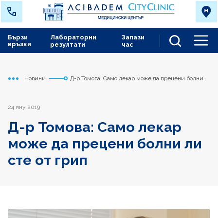
Бързи
Лабораторни
Запази
връзки
резултати
час
Men
Новини
Д-р Томова: Само лекар може да прецени болни
Начало
Варна
ли сте от грип
24 яну 2019
Д-р Томова: Само лекар
може да прецени болни ли
сте от грип