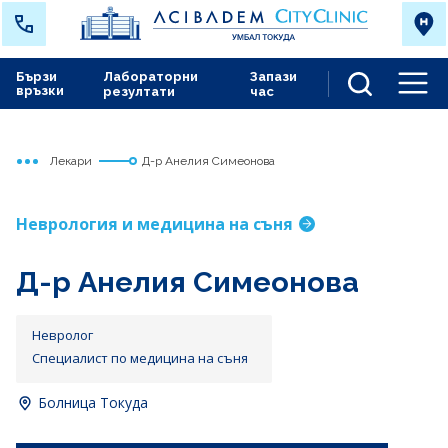
Бързи
Лабораторни
Запази
връзки
резултати
час
Men
Лекари
Д-р Анелия Симеонова
Начало
Токуда
Неврология и медицина на съня
Д-р Анелия Симеонова
Невролог
Специалист по медицина на съня
Болница Токуда