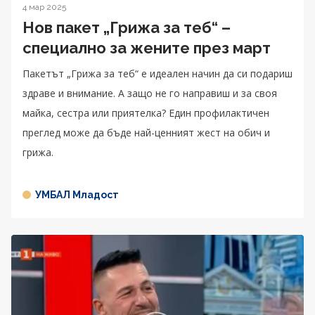
4 мар 2025
Нов пакет „Грижа за теб“ –
специално за жените през март
Пакетът „Грижа за теб“ е идеален начин да си подариш
здраве и внимание. А защо не го направиш и за своя
майка, сестра или приятелка? Един профилактичен
преглед може да бъде най-ценният жест на обич и
грижа.
УМБАЛ Младост