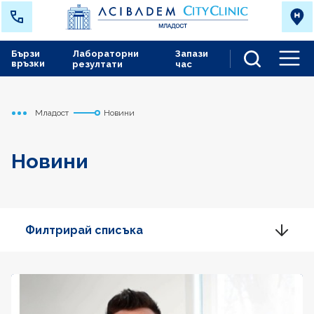
Бързи
Лабораторни
Запази
връзки
резултати
час
Men
Младост
Новини
Начало
Новини
Филтрирай списъка