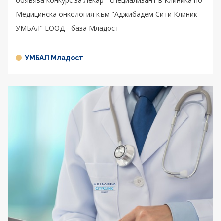
обявява конкурс за Лекар - специализант в Клиника по
Медицинска онкология към "Аджибадем Сити Клиник
УМБАЛ" ЕООД - база Младост
УМБАЛ Младост