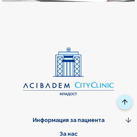
Информация за пациента
Фуутер навигация
За нас