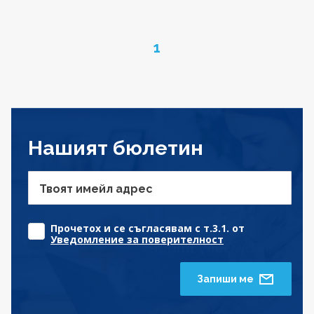
Page
1
Нашият бюлетин
Твоят имейл адрес
Прочетох и се съгласявам с т.3.1. от
Уведомление за поверителност
Запиши ме