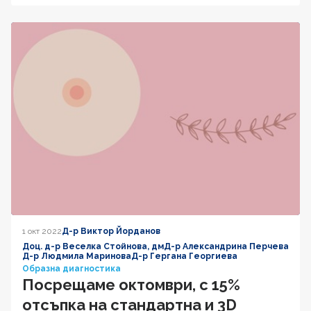
1 окт 2022
Д-р Виктор Йорданов
Доц. д-р Веселка Стойнова, дм
Д-р Александрина Перчева
Д-р Людмила Маринова
Д-р Гергана Георгиева
Образна диагностика
Посрещаме октомври, с 15%
отсъпка на стандартна и 3D