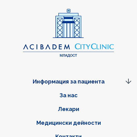
Информация за пациента
Фуутер навигация
За нас
Лекари
Медицински дейности
Контакти