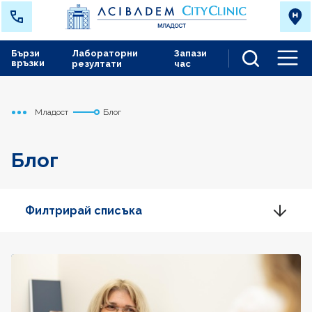
Бързи
Лабораторни
Запази
връзки
резултати
час
Men
Младост
Блог
Начало
Блог
Филтрирай списъка