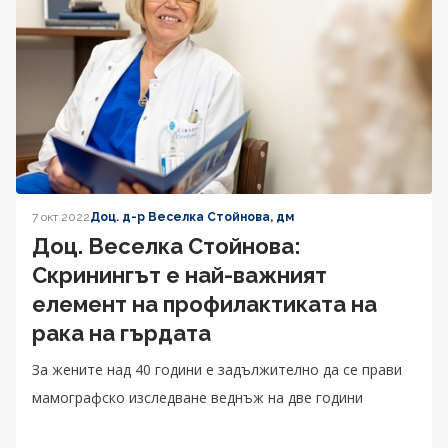
7 окт 2022
Доц. д-р Веселка Стойнова, дм
Доц. Веселка Стойнова:
Скринингът е най-важният
елемент на профилактиката на
рака на гърдата
За жените над 40 години е задължително да се прави
мамографско изследване веднъж на две години