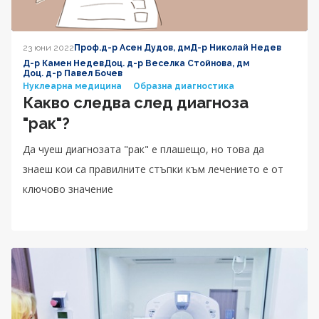
23 юни 2022
Проф.д-р Асен Дудов, дм
Д-р Николай Недев
Д-р Камен Недев
Доц. д-р Веселка Стойнова, дм
Доц. д-р Павел Бочев
Нуклеарна медицина
Образна диагностика
Какво следва след диагноза
"рак"?
Да чуеш диагнозата "рак" е плашещо, но това да
знаeш кои са правилните стъпки към лечението е от
ключово значение